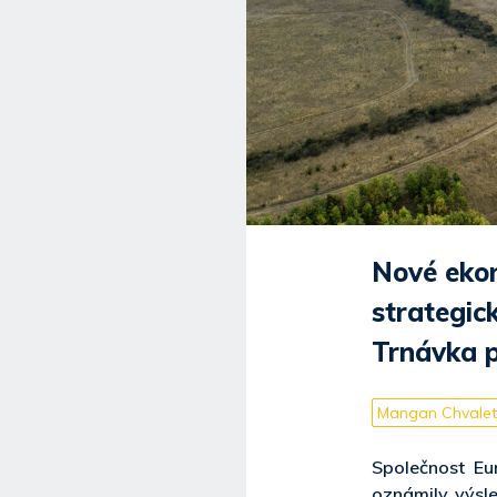
Nové ekon
strategic
Trnávka p
Mangan Chvalet
Společnost Eu
oznámily výsl