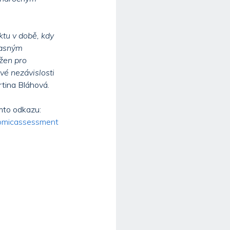
ktu v době, kdy
jasným
ržen pro
vé nezávislosti
tina Bláhová.
omto odkazu:
nomicassessment