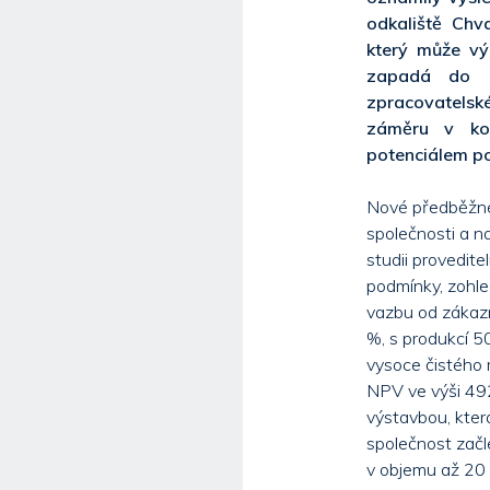
odkaliště Chv
který může vý
zapadá do pr
zpracovatelsk
záměru v kom
potenciálem po
Nové předběžné
společnosti a n
studii provedite
podmínky, zohle
vazbu od zákazn
%, s produkcí 
vysoce čistého 
NPV ve výši 492
výstavbou, která
společnost začl
v objemu až 20 