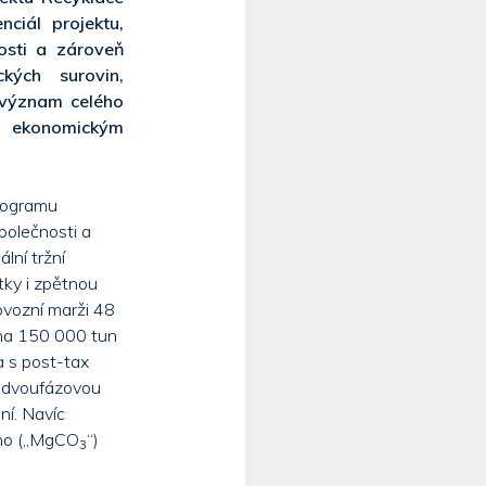
ciál projektu,
osti a zároveň
kých surovin,
 význam celého
a ekonomickým
rogramu
polečnosti a
lní tržní
tky i zpětnou
ovozní marži 48
 na 150 000 tun
a s post-tax
s dvoufázovou
ní. Navíc
ého („MgCO
“)
3