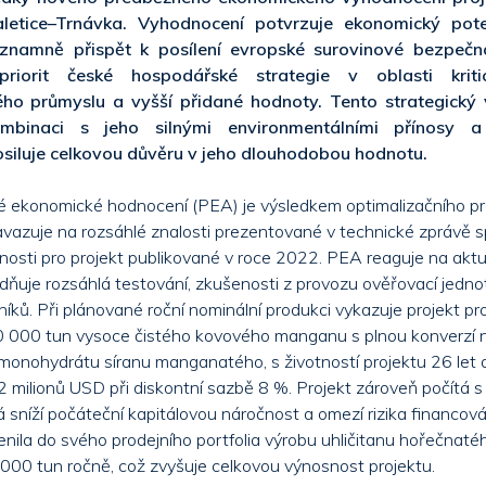
aletice–Trnávka. Vyhodnocení potvrzuje ekonomický poten
znamně přispět k posílení evropské surovinové bezpečn
iorit české hospodářské strategie v oblasti kritic
ého průmyslu a vyšší přidané hodnoty. Tento strategický
binaci s jeho silnými environmentálními přínosy 
siluje celkovou důvěru v jeho dlouhodobou hodnotu.
 ekonomické hodnocení (PEA) je výsledkem optimalizačního p
avazuje na rozsáhlé znalosti prezentované v technické zprávě s
lnosti pro projekt publikované v roce 2022. PEA reaguje na aktuá
dňuje rozsáhlá testování, zkušenosti z provozu ověřovací jedno
íků. Při plánované roční nominální produkci vykazuje projekt pr
50 000 tun vysoce čistého kovového manganu s plnou konverzí
monohydrátu síranu manganatého, s životností projektu 26 let 
 milionů USD při diskontní sazbě 8 %. Projekt zároveň počítá 
 sníží počáteční kapitálovou náročnost a omezí rizika financová
enila do svého prodejního portfolia výrobu uhličitanu hořečnat
000 tun ročně, což zvyšuje celkovou výnosnost projektu.