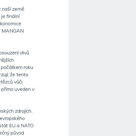
z naší země
je finální
 ekonomice
tel MANGAN
osouzení vlivů
nějších
da počátkem roku
zují, že tento
etězců vůči
je přímo uveden v
ských zdrojích.
i evropského
ý stát EU a NATO
pečný původ