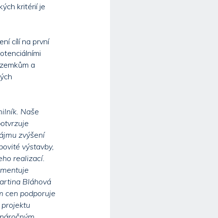
ch kritérií je
í cílí na první
otenciálními
 pozemkům a
kých
ilník. Naše
potvrzuje
zájmu zvýšení
povité výstavby,
ho realizací.
omentuje
artina Bláhová
em cen podporuje
 projektu
m náročným