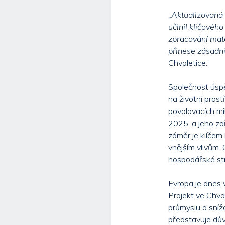
„Aktualizovaná 
učinil klíčovéh
zpracování mat
přinese zásadní
Chvaletice.
Společnost úspě
na životní prost
povolovacích mi
2025, a jeho za
záměr je klíčem
vnějším vlivům. 
hospodářské str
Evropa je dnes 
Projekt ve Chval
průmyslu a sníže
představuje dův