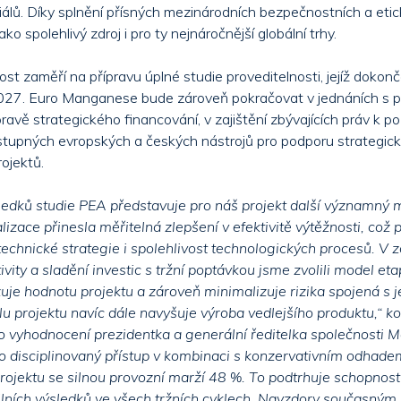
iálů. Díky splnění přísných mezinárodních bezpečnostních a etický
ko spolehlivý zdroj i pro ty nejnáročnější globální trhy.
st zaměří na přípravu úplné studie proveditelnosti, jejíž dokončen
027. Euro Manganese bude zároveň pokračovat v jednáních s p
pravě strategického financování, v zajištění zbývajících práv k
stupných evropských a českých nástrojů pro podporu strategic
ojektů.
ledků studie PEA představuje pro náš projekt další významný m
izace přinesla měřitelná zlepšení v efektivitě výtěžnosti, což 
technické strategie i spolehlivost technologických procesů. V 
ivity a sladění investic s tržní poptávkou jsme zvolili model eta
uje hodnotu projektu a zároveň minimalizuje rizika spojená s je
u projektu navíc dále navyšuje výroba vedlejšího produktu,“ k
 vyhodnocení prezidentka a generální ředitelka společnosti M
o disciplinovaný přístup v kombinaci s konzervativním odhad
 projektu se silnou provozní marží 48 %. To podtrhuje schopnost
ilních výsledků ve všech tržních cyklech. Navzdory současný