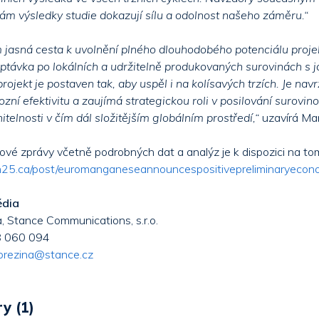
m výsledky studie dokazují sílu a odolnost našeho záměru.“
 jasná cesta k uvolnění plného dlouhodobého potenciálu proje
ptávka po lokálních a udržitelně produkovaných surovinách s 
ojekt je postaven tak, aby uspěl i na kolísavých trzích. Je nav
zní efektivitu a zaujímá strategickou roli v posilování surovino
itelnosti v čím dál složitějším globálním prostředí,“
uzavírá Mar
kové zprávy včetně podrobných dat a analýz je k dispozici na t
25.ca/post/euromanganeseannouncespositivepreliminaryeco
édia
, Stance Communications, s.r.o.
 060 094
brezina@stance.cz
y (1)