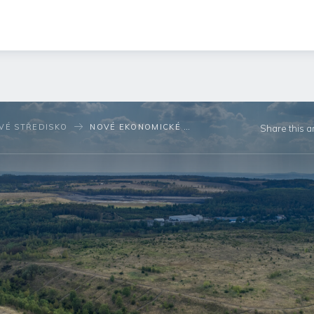
VÉ STŘEDISKO
NOVÉ EKONOMICKÉ VYHODNOCENÍ POTVRZUJE POTENCIÁL STRATEGICKÉHO PROJEKTU RECYKLACE ODKALIŠTĚ CHVALETICE–TRNÁVKA PRO ČESKÝ PRŮMYSL
Share this ar