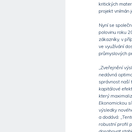
kritických mater
projekt vnímán ja
Nyní se společno
polovinu roku 2
zákazníky, v pří
ve využívání do
průmyslových pr
„Zveřejnění výs
nedávná optimal
správnost naší 
kapitálové efekt
který maximaliz
Ekonomickou síl
výsledky nového
a dodává: „Tent
robustní profil
dosahovat stab