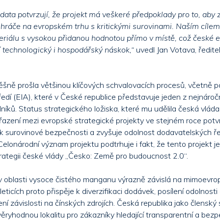
data potvrzují, že projekt má veškeré předpoklady pro to, aby 
o hráče na evropském trhu s kritickými surovinami. Naším cílem 
eriálu s vysokou přidanou hodnotou přímo v místě, což české
 technologický i hospodářský náskok,“
uvedl Jan Votava, ředi
šně prošla většinou klíčových schvalovacích procesů, včetně p
ředí (EIA), které v České republice představuje jeden z nejnároč
lníků. Status strategického ložiska, které mu udělila česká vlá
řazení mezi evropské strategické projekty ve stejném roce potvr
 k surovinové bezpečnosti a zvyšuje odolnost dodavatelských ř
Celonárodní význam projektu podtrhuje i fakt, že tento projekt 
ategii české vlády „Česko: Země pro budoucnost 2.0“.
v oblasti vysoce čistého manganu výrazně závislá na mimoevrop
eticích proto přispěje k diverzifikaci dodávek, posílení odolnost
ní závislosti na čínských zdrojích. Česká republika jako člensk
ěryhodnou lokalitu pro zákazníky hledající transparentní a bez