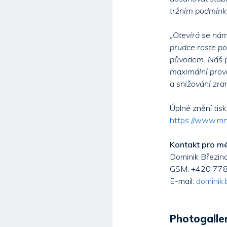
tržním podmínká
„Otevírá se nám
prudce roste po
původem. Náš pr
maximální provo
a snižování zran
Úplné znění tis
https://www.mn
Kontakt pro m
Dominik Březina
GSM: +420 778
E-mail:
dominik.
Photogaller