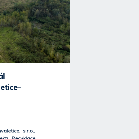
ál
etice–
etice, s.r.o.,
ektu Recyklace