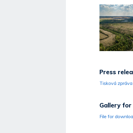
Press rele
Tisková zpráv
Gallery fo
File for downlo