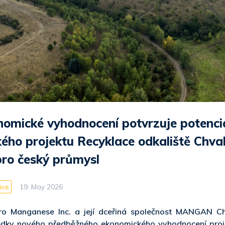
omické vyhodnocení potvrzuje potenci
kého projektu Recyklace odkaliště Chval
ro český průmysl
ice
19. May 2026
ro Manganese Inc. a její dceřiná společnost MANGAN Chval
edky nového předběžného ekonomického vyhodnocení proj