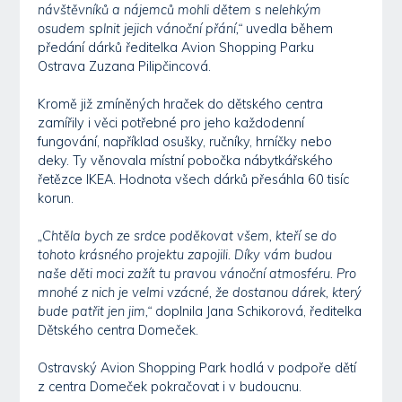
návštěvníků a nájemců mohli dětem s nelehkým
osudem splnit jejich vánoční přání,“
uvedla během
předání dárků ředitelka Avion Shopping Parku
Ostrava Zuzana Pilipčincová.
Kromě již zmíněných hraček do dětského centra
zamířily i věci potřebné pro jeho každodenní
fungování, například osušky, ručníky, hrníčky nebo
deky. Ty věnovala místní pobočka nábytkářského
řetězce IKEA. Hodnota všech dárků přesáhla 60 tisíc
korun.
„Chtěla bych ze srdce poděkovat všem, kteří se do
tohoto krásného projektu zapojili. Díky vám budou
naše děti moci zažít tu pravou vánoční atmosféru. Pro
mnohé z nich je velmi vzácné, že dostanou dárek, který
bude patřit jen jim,“
doplnila Jana Schikorová, ředitelka
Dětského centra Domeček.
Ostravský Avion Shopping Park hodlá v podpoře dětí
z centra Domeček pokračovat i v budoucnu.