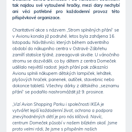
tak najdou své vytoužené hračky, mezi dary nechybí
ani věci potřebné pro každodenní provoz této
příspěvkové organizace.
Charitativní akce s názvem „Strom splněných přání“ se
v Avionu konala již podruhé, letos byla zahájena 16.
listopadu. Návštěvníci, kterých během adventního
období do nákupního centra v Ostravě-Zábřehu
zamíří statisíce týdně, zareagovali skvěle. U vánočního
stromu se dozvěděli, co by dětem z centra Domeček
udělalo největší radost. Jejich přání pak zákazníci
Avionu splnili nákupem dětských lampiček, lehátek,
plyšových hraček, panenek, autíček, stavebnic nebo
dokonce tabletů. Všechny dárky z dětského „seznamu
přání“ se podařilo nashromáždit již 9. prosince.
„Vizí Avion Shopping Parku i společnosti IKEA je
vytvářet lepší každodenní život, ochrana a podpora
znevýhodněných dětí je pro nás klíčová. Navíc,
centrum Domeček působí v našem blízkém okolí. Jsme
proto velmi rádi, že jsme s přispěním našich