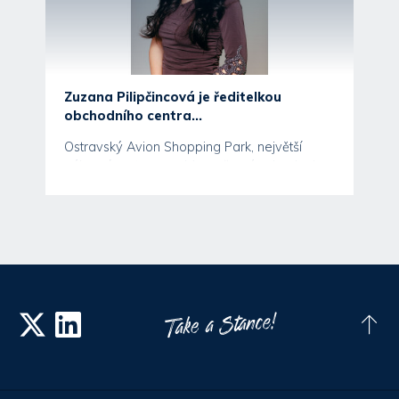
Zuzana Pilipčincová je ředitelkou
obchodního centra...
Ostravský Avion Shopping Park, největší
nákupní centrum na Moravě, má od poloviny
března novou...