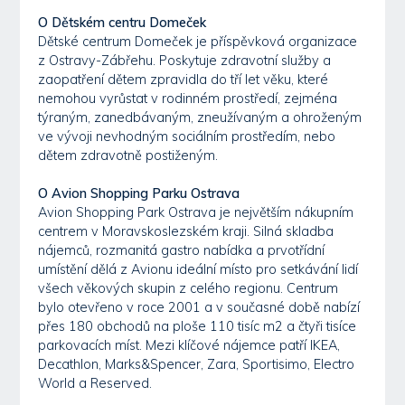
O Dětském centru Domeček
Dětské centrum Domeček je příspěvková organizace
z Ostravy-Zábřehu. Poskytuje zdravotní služby a
zaopatření dětem zpravidla do tří let věku, které
nemohou vyrůstat v rodinném prostředí, zejména
týraným, zanedbávaným, zneužívaným a ohroženým
ve vývoji nevhodným sociálním prostředím, nebo
dětem zdravotně postiženým.
O Avion Shopping Parku Ostrava
Avion Shopping Park Ostrava je největším nákupním
centrem v Moravskoslezském kraji. Silná skladba
nájemců, rozmanitá gastro nabídka a prvotřídní
umístění dělá z Avionu ideální místo pro setkávání lidí
všech věkových skupin z celého regionu. Centrum
bylo otevřeno v roce 2001 a v současné době nabízí
přes 180 obchodů na ploše 110 tisíc m2 a čtyři tisíce
parkovacích míst. Mezi klíčové nájemce patří IKEA,
Decathlon, Marks&Spencer, Zara, Sportisimo, Electro
World a Reserved.