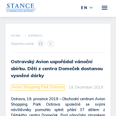
EN
HOME
OSTRAVSKÝ AVION USPOŘÁDAL VÁNOČNÍ SBÍRKU. DĚTI Z CENTRA DOMEČEK DOSTANOU VYSNĚNÉ DÁRKY
Share this article:
Ostravský Avion uspořádal vánoční
sbírku. Děti z centra Domeček dostanou
vysněné dárky
Avion Shopping Park Ostrava
19. December 2019
Ostrava, 19. prosince 2019 – Obchodní centrum Avion
Shopping Park Ostrava společně se svými
návštěvníky pomohlo splnit přání 37 dětem z
Dětského centra Domeček. Pod vánočním stromkem