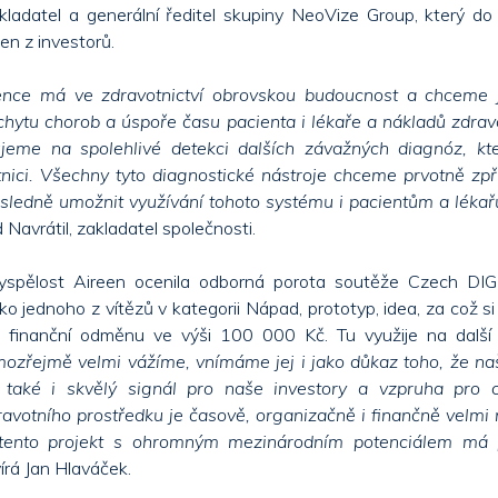
kladatel a generální ředitel skupiny NeoVize Group, který do
den z investorů.
ence má ve zdravotnictví obrovskou budoucnost a chceme j
hytu chorob a úspoře času pacienta i lékaře a nákladů zdrav
jeme na spolehlivé detekci dalších závažných diagnóz, kte
nici. Všechny tyto diagnostické nástroje chceme prvotně zpř
sledně umožnit využívání tohoto systému i pacientům a lékařů
 Navrátil, zakladatel společnosti.
vyspělost Aireen ocenila odborná porota soutěže Czech D
 jako jednoho z vítězů v kategorii Nápad, prototyp, idea, za což si
i finanční odměnu ve výši 100 000 Kč. Tu využije na další r
mozřejmě velmi vážíme, vnímáme jej i jako důkaz toho, že na
 také i skvělý signál pro naše investory a vzpruha pro 
ravotního prostředku je časově, organizačně i finančně velmi
 tento projekt s ohromným mezinárodním potenciálem má
rá Jan Hlaváček.