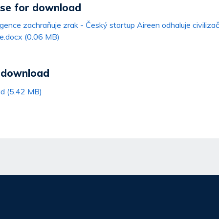
ase for download
gence zachraňuje zrak - Český startup Aireen odhaluje civiliza
ice.docx (0.06 MB)
r download
ad (5.42 MB)