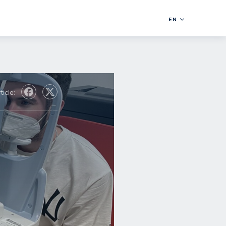
EN
ticle: