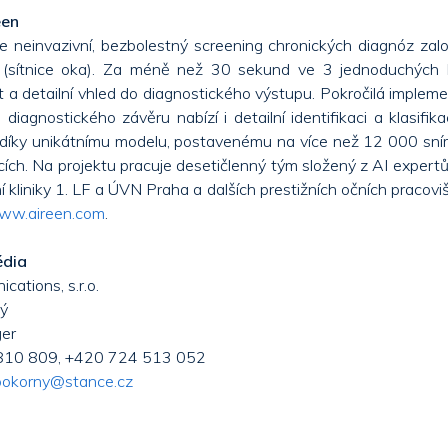
een
e neinvazivní, bezbolestný screening chronických diagnóz za
y (sítnice oka). Za méně než 30 sekund ve 3 jednoduchých 
st a detailní vhled do diagnostického výstupu. Pokročilá implem
diagnostického závěru nabízí i detailní identifikaci a klasifika
 díky unikátnímu modelu, postavenému na více než 12 000 sní
ch. Na projektu pracuje desetičlenný tým složený z AI expert
 kliniky 1. LF a ÚVN Praha a dalších prestižních očních pracoviš
ww.aireen.com
.
édia
ations, s.r.o.
ý
er
 810 809, +420 724 513 052
.pokorny@stance.cz