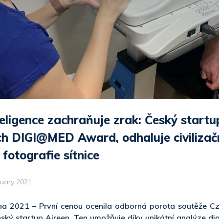
eligence zachraňuje zrak: Český startu
ch DIGI@MED Award, odhaluje civilizač
fotografie sítnice
nuary 2021
dna 2021 – První cenou ocenila odborná porota soutěže 
ký startup Aireen. Ten umožňuje díky unikátní analýze dig