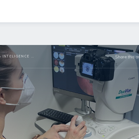
UMĚLÁ INTELIGENCE ZACHRAŇUJE ZRAK: ČESKÝ STARTUP AIREEN, VÍTĚZ CZECH DIGI@MED AWARD, ODHALUJE CIVILIZAČNÍ CHOROBY Z FOTOGRAFIE SÍTNICE
Share this ar