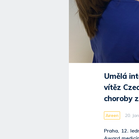
Umělá int
vítěz Cze
choroby z 
Aireen
20. Ja
Praha, 12. le
Award medicíns