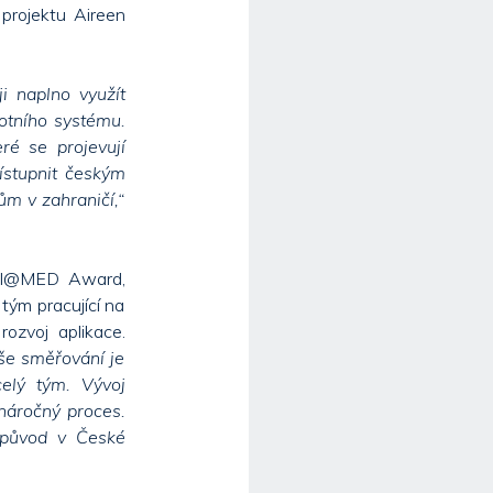
 projektu Aireen
i naplno využít
otního systému.
ré se projevují
ístupnit českým
m v zahraničí,“
IGI@MED Award,
 tým pracující na
ozvoj aplikace.
še směřování je
celý tým. Vývoj
 náročný proces.
 původ v České