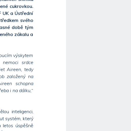
ené cukrovkou.
LF UK a Ústřední
středkem svého
časné době tým
leného zákalu a
toucím výskytem
s, nemoci srdce
et Aireen, tedy
rob založený na
Aireen schopna
eba i na dálku,“
ou inteligenci,
ut systém, který
en letos úspěšně