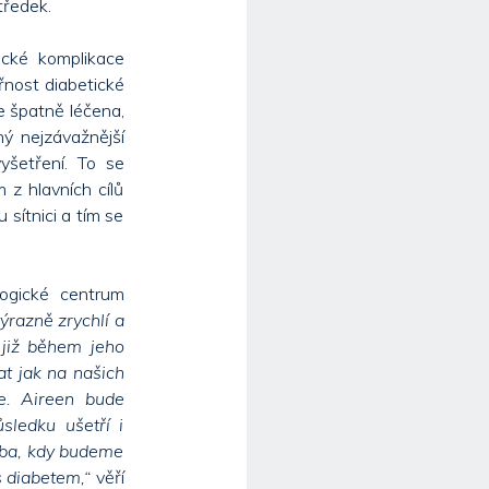
tředek.
ické komplikace
řnost diabetické
je špatně léčena,
ý nejzávažnější
yšetření. To se
 z hlavních cílů
sítnici a tím se
logické centrum
výrazně zrychlí a
 již během jeho
at jak na našich
ze. Aireen bude
sledku ušetří i
doba, kdy budeme
 diabetem,“
věří