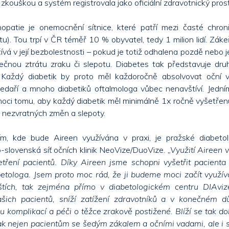
u zkouškou a systém registrovala jako oficiální zdravotnický pros
inopatie je onemocnění sítnice, které patří mezi časté chron
tu). Tou trpí v ČR téměř 10 % obyvatel, tedy 1 milion lidí. Záke
ívá v její bezbolestnosti – pokud je totiž odhalena pozdě nebo 
ečnou ztrátu zraku či slepotu. Diabetes tak představuje druh
 Každý diabetik by proto měl každoročně absolvovat oční v
daří a mnoho diabetiků oftalmologa vůbec nenavštíví. Jedním
oci tomu, aby každý diabetik měl minimálně 1x ročně vyšetřenu 
u nezvratných změn a slepoty.
ím, kde bude Aireen využívána v praxi, je pražské diabeto
-slovenská síť očních klinik NeoVize/DuoVize.
„Využití Aireen 
etření pacientů. Díky Aireen jsme schopni vyšetřit pacienta
etologa. Jsem proto moc rád, že ji budeme moci začít využív
štích, tak zejména přímo v diabetologickém centru DIAvi
ašich pacientů, sníží zatížení zdravotníků a v konečném dů
u komplikací a péči o těžce zrakově postižené. Blíží se tak 
ak nejen pacientům se šedým zákalem a očními vadami, ale i s