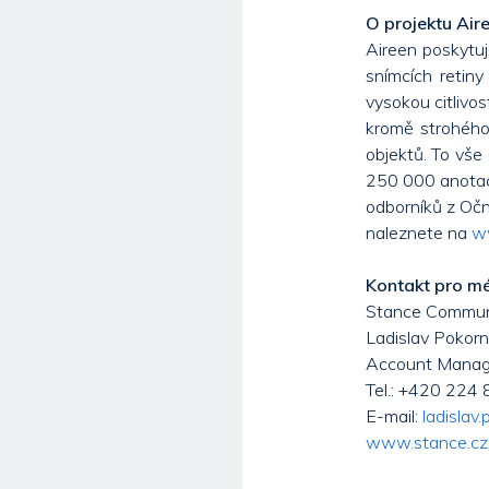
O projektu Air
Aireen poskytuj
snímcích retin
vysokou citlivo
kromě strohého 
objektů. To vše
250 000 anotací
odborníků z Oční
naleznete na
w
Kontakt pro m
Stance Communic
Ladislav Pokorn
Account Manag
Tel.: +420 224
E-mail:
ladislav
www.stance.cz