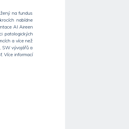
ložený na fundus
krocích nabídne
entace AI Aireen
ci patologických
mcích a více než
ů, SW vývojářů a
ť. Více informací