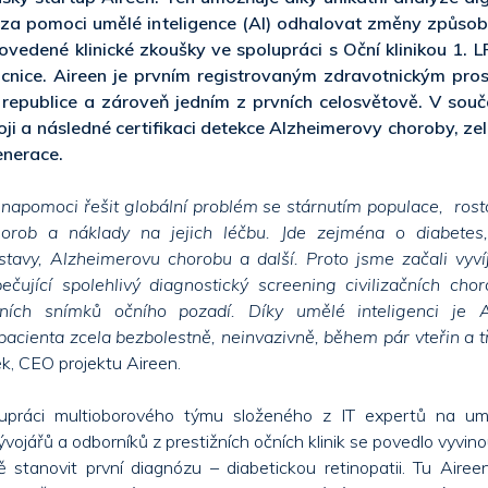
 za pomoci umělé inteligence (AI) odhalovat změny způsob
rovedené klinické zkoušky ve spolupráci s Oční klinikou 1. 
cnice. Aireen je prvním registrovaným zdravotnickým pro
 republice a zároveň jedním z prvních celosvětově. V sou
oji a následné certifikaci detekce Alzheimerovy choroby, ze
enerace.
e napomoci řešit globální problém se stárnutím populace, ros
chorob a náklady na jejich léčbu. Jde zejména o diabete
tavy, Alzheimerovu chorobu a další. Proto jsme začali vyvíj
pečující spolehlivý diagnostický screening civilizačních cho
álních snímků očního pozadí. Díky umělé inteligenci je 
pacienta zcela bezbolestně, neinvazivně, během pár vteřin a tř
ek, CEO projektu Aireen.
upráci multioborového týmu složeného z IT expertů na uměl
vojářů a odborníků z prestižních očních klinik se povedlo vyvino
 stanovit první diagnózu – diabetickou retinopatii. Tu Aire