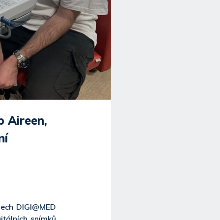
p Aireen,
ní
Czech DIGI@MED
itálních snímků