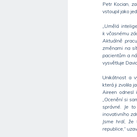
Petr Kocian, za
vstoupil jako je
„Umělá intelig
k včasnému zác
Aktuálně pracu
změnami na sít
pacientům a ná
vysvětluje David
Unikátnost a 
která ji zvolila
Aireen odnesl 
„Ocenění si sa
správné. Je to
inovativního zd
Jsme hrdí, že
republice,“
uzaví