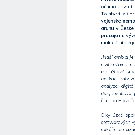
očního pozadí
To stvrdily i p
vojenské nemo
druhu v České
pracuje na výv
makulární deg
„Naší ambicí j
civilizačních 
a oběhové sous
aplikaci zabez
analýze digit
diagnostikovat 
říká Jan Hlaváč
Díky úzké spol
softwarových vý
dokáže precizně