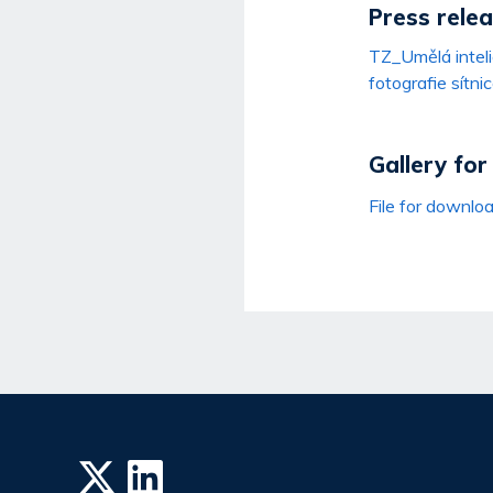
Press rele
TZ_Umělá inteli
fotografie sítn
Gallery fo
File for downlo