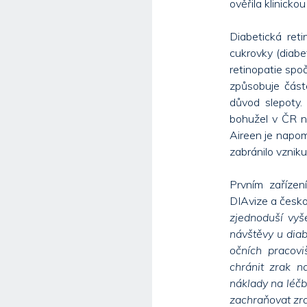
ověřila klinicko
Diabetická ret
cukrovky (diabe
retinopatie spoč
způsobuje část
důvod slepoty.
bohužel v ČR ne
Aireen je napom
zabránilo vznik
Prvním zařízen
DIAvize a česko
zjednoduší vyš
návštěvy u diab
očních pracovi
chránit zrak n
náklady na léčb
zachraňovat zr