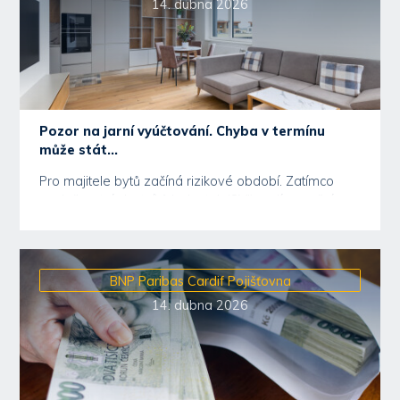
14. dubna 2026
Pozor na jarní vyúčtování. Chyba v termínu
může stát...
Pro majitele bytů začíná rizikové období. Zatímco
společenství vlastníků jednotek (SVJ) mají na roční...
BNP Paribas Cardif Pojišťovna
14. dubna 2026