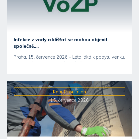
Infekce z vody a klíšťat se mohou objevit
společně....
Praha, 15. července 2026 – Léto láká k pobytu venku,
ale vodní plochy a stinné lesní pěšiny skrývají...
Knauf Insulation
15. července 2026