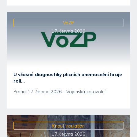
součástí...
VoZP
17. června 2026
U včasné diagnostiky plicních onemocnění hraje
roli...
Praha, 17. června 2026 – Vojenská zdravotní
pojišťovna se dlouhodobě zaměřuje na podporu
prevence...
Knauf Insulation
17. června 2026