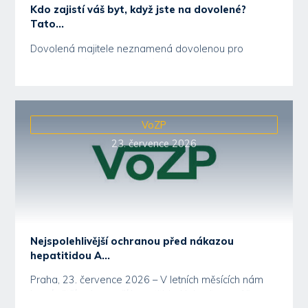
Kdo zajistí váš byt, když jste na dovolené?
Tato...
Dovolená majitele neznamená dovolenou pro
pronajímaný byt. Technická závada, únik vody nebo
problém s...
VoZP
23. července 2026
Nejspolehlivější ochranou před nákazou
hepatitidou A...
Praha, 23. července 2026 – V letních měsících nám
hrozí větší nebezpečí hepatitidy. Nakazit se může...