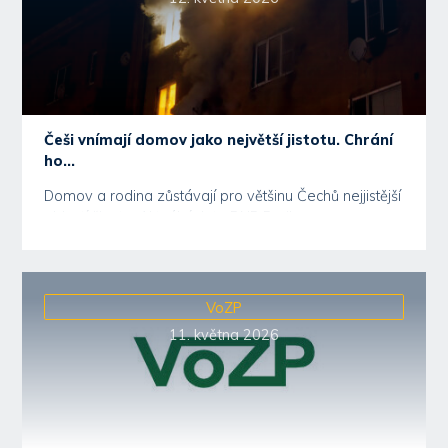
Češi vnímají domov jako největší jistotu. Chrání
ho...
Domov a rodina zůstávají pro většinu Čechů nejjistější
oblastí života. Aktuální data BNP Paribas...
VoZP
11. května 2026