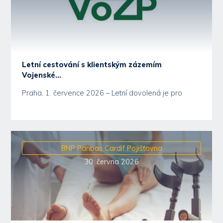
Letní cestování s klientským zázemím
Vojenské...
Praha, 1. července 2026 – Letní dovolená je pro
většinu z nás časem odpočinku, ale ještě před
odjezdem...
BNP Paribas Cardif Pojišťovna
30. června 2026