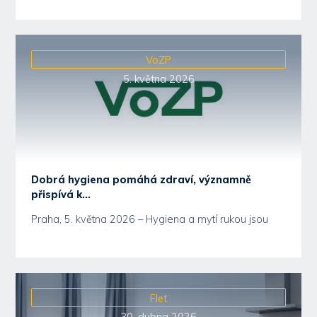
VoZP
5. května 2026
Dobrá hygiena pomáhá zdraví, významně
přispívá k...
Praha, 5. května 2026 – Hygiena a mytí rukou jsou
stále aktuálnějším tématem. Patří mezi velmi...
Flet