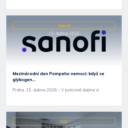
Sanofi
15. dubna 2026
Mezinárodní den Pompeho nemoci: když se
glykogen...
Praha, 15. dubna 2026 – V polovině dubna si
každoročně připomínáme Mezinárodní den Pompeho
nemoci,...
Flet