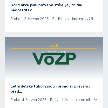
Dárci krve jsou potřeba stále, je jich ale
nedostatek
Praha, 12. června 2026 – Poděkovat dárcům, zvýšit
povědomí o potřebě bezpečné krve a motivovat
nové...
VoZP
4. června 2026
Letní dětské tábory jsou i primární prevencí
před...
Praha, 4. června 2026 – Pobyt dítěte na letním táboře
je pro jeho vývoj skvělou investicí. Pomáhá mu...