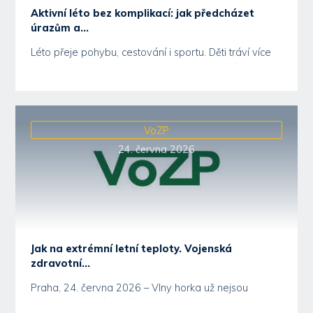
Aktivní léto bez komplikací: jak předcházet
úrazům a...
Léto přeje pohybu, cestování i sportu. Děti tráví více
času na hřištích, kolech nebo u vody, dospělí...
VoZP
24. června 2026
Jak na extrémní letní teploty. Vojenská
zdravotní...
Praha, 24. června 2026 – Vlny horka už nejsou
v našich končinách výjimkou, ale pravidelnou