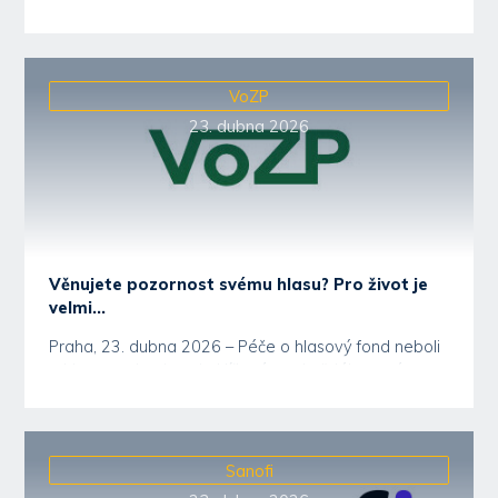
VoZP
23. dubna 2026
Věnujete pozornost svému hlasu? Pro život je
velmi...
Praha, 23. dubna 2026 – Péče o hlasový fond neboli
o hlasovou hygienu je klíčová pro každého z nás,...
Sanofi