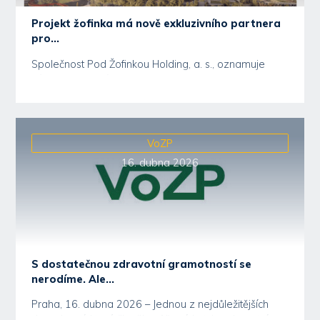
Projekt žofinka má nově exkluzivního partnera
pro...
Společnost Pod Žofinkou Holding, a. s., oznamuje
výběr exkluzivního partnera pro prodej a marketing...
VoZP
16. dubna 2026
S dostatečnou zdravotní gramotností se
nerodíme. Ale...
Praha, 16. dubna 2026 – Jednou z nejdůležitějších
dovedností, které člověk může získat, je zdravotní...