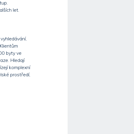
tup.
lších let.
 vyhledávání,
 Klientům
00 byty ve
aze. Hledají
bízejí komplexní
lské prostředí,