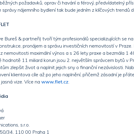
běžných požadavků, oprav či havárií a férový, předvídatelný přís
 správy nájemního bydlení tak bude jedním z klíčových trendů da
FLET
e Bureš & partneři) tvoří tým profesionálů specializujících se na
konstrukce, pronájem a správu investičních nemovitostí v Praze.
 z nemovitosti maximální výnos a s 26 lety praxe a bezmála 1 4
é hodnotě 11 miliard korun jsou 2. největším správcem bytů v Pr
ntům zlepšit život a naplnit jejich sny o finanční nezávislosti. Na
vení klientova cíle až po jeho naplnění, přičemž zásadní je přáte
 jasná vize. Více na
www.flet.cz
.
édia
vá
er
ations, s.r.o.
50/34, 110 00 Praha 1