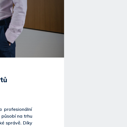
tů
a profesionální
 působí na trhu
ké správě. Díky