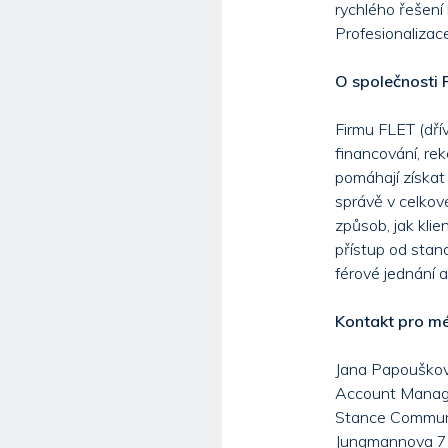
rychlého řešení 
Profesionalizace
O společnosti 
Firmu FLET (dřív
financování, re
pomáhají získat
správě v celkov
způsob, jak klie
přístup od stano
férové jednání a
Kontakt pro m
Jana Papouško
Account Manag
Stance Communic
Jungmannova 7