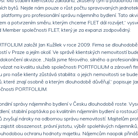
l. Má stabilní klientskou základnu, zkušený tým a podobnou filo
ičních bytů. Nejde nám pouze o růst počtu spravovaných jednotek
 platformy pro profesionální správu nájemního bydlení. Tato akvi
kem a potvrzením směru, kterým chceme FLET dál rozvíjet,“ vysvět
 Member společnosti FLET, který je za expanzi zodpovědný.
TFOLIUM založil Jan Kužílek v roce 2009. Firma se dlouhodobě
stí v Praze a jejím okolí. Ve správě klientských nemovitostí bu
dokončení akvizice. „Našli jsme férového, silného a profesionáln
vázat na kvalitu služeb společnosti PORTFOLIUM a zároveň firm
 pro naše klienty zůstává stabilita: o jejich nemovitosti se bud
, které znají osobně a kterým dlouhodobě důvěřují,“ popisuje Jan
lečnosti PORTFOLIUM.
nální správy nájemního bydlení v Česku dlouhodobě roste. Vy
lení, stabilní poptávka po kvalitním nájemním bydlení a rostoucí
tů zvyšují nároky na odbornou správu nemovitostí. Majitelům prof
jistit obsazenost, právní jistotu, výběr spolehlivých nájemníků
louhodobou ochranu hodnoty majetku. Nájemcům naopak přináší 