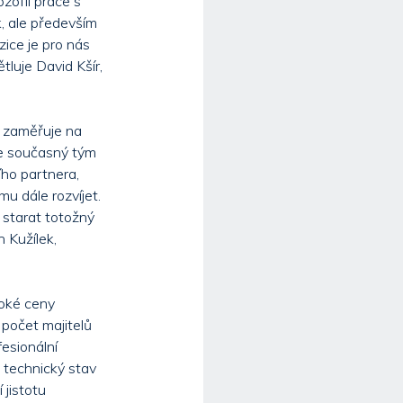
zofii práce s
, ale především
zice je pro nás
luje David Kšír,
 zaměřuje na
de současný tým
ího partnera,
u dále rozvíjet.
e starat totožný
 Kužílek,
soké ceny
 počet majitelů
esionální
, technický stav
jistotu