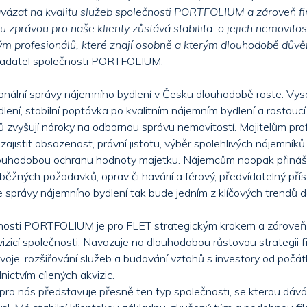
avázat na kvalitu služeb společnosti PORTFOLIUM a zároveň fi
ou zprávou pro naše klienty zůstává stabilita: o jejich nemovito
tým profesionálů, které znají osobně a kterým dlouhodobě důvěř
kladatel společnosti PORTFOLIUM.
nální správy nájemního bydlení v Česku dlouhodobě roste. Vy
lení, stabilní poptávka po kvalitním nájemním bydlení a rostoucí
tů zvyšují nároky na odbornou správu nemovitostí. Majitelům prof
jistit obsazenost, právní jistotu, výběr spolehlivých nájemníků
louhodobou ochranu hodnoty majetku. Nájemcům naopak přináší 
běžných požadavků, oprav či havárií a férový, předvídatelný přís
 správy nájemního bydlení tak bude jedním z klíčových trendů da
čnosti PORTFOLIUM je pro FLET strategickým krokem a zároveň 
zicí společnosti. Navazuje na dlouhodobou růstovou strategii fi
voje, rozšiřování služeb a budování vztahů s investory od počát
ictvím cílených akvizic.
 nás představuje přesně ten typ společnosti, se kterou dává