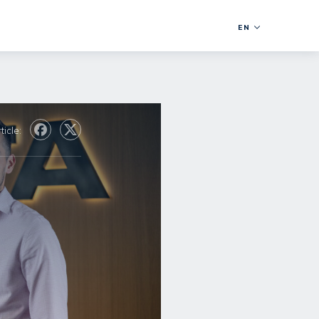
EN
ticle: