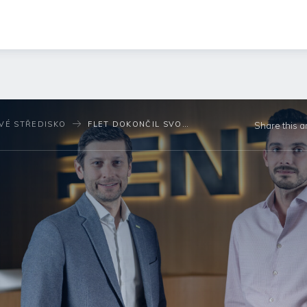
VÉ STŘEDISKO
FLET DOKONČIL SVOU PRVNÍ AKVIZICI. PO PŘEVZETÍ PORTFOLIUM BUDE SPRAVOVAT BEZMÁLA 1 400 BYTŮ
Share this ar