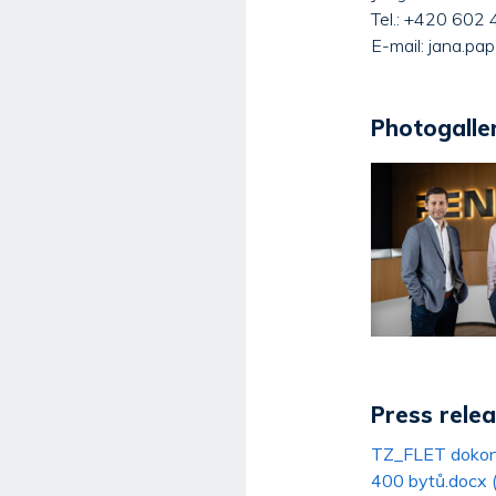
Tel.: +420 602
E-mail: jana.p
Photogaller
Press rele
TZ_FLET dokonč
400 bytů.docx 