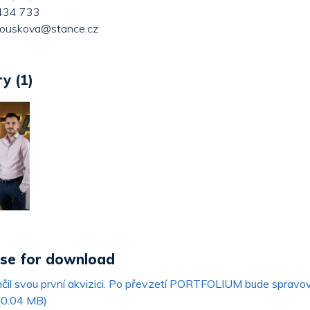
 434 733
apouskova@stance.cz
y (1)
ase for download
il svou první akvizici. Po převzetí PORTFOLIUM bude spravo
(0.04 MB)