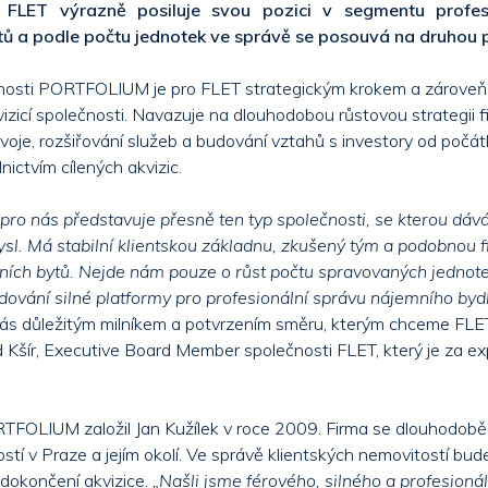
i FLET výrazně posiluje svou pozici v segmentu profes
ytů a podle počtu jednotek ve správě se posouvá na druhou p
čnosti PORTFOLIUM je pro FLET strategickým krokem a zároveň 
zicí společnosti. Navazuje na dlouhodobou růstovou strategii fi
voje, rozšiřování služeb a budování vztahů s investory od počát
ictvím cílených akvizic.
 nás představuje přesně ten typ společnosti, se kterou dává
l. Má stabilní klientskou základnu, zkušený tým a podobnou fil
ičních bytů. Nejde nám pouze o růst počtu spravovaných jednote
ování silné platformy pro profesionální správu nájemního bydl
 nás důležitým milníkem a potvrzením směru, kterým chceme FLET 
d Kšír, Executive Board Member společnosti FLET, který je za ex
TFOLIUM založil Jan Kužílek v roce 2009. Firma se dlouhodobě
stí v Praze a jejím okolí. Ve správě klientských nemovitostí bu
 dokončení akvizice.
„Našli jsme férového, silného a profesionál