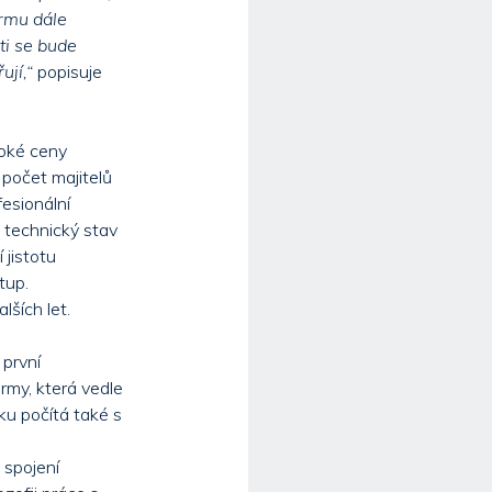
rmu dále
sti se bude
ují,“
popisuje
soké ceny
 počet majitelů
esionální
, technický stav
jistotu
tup.
lších let.
první
rmy, která vedle
ku počítá také s
 spojení