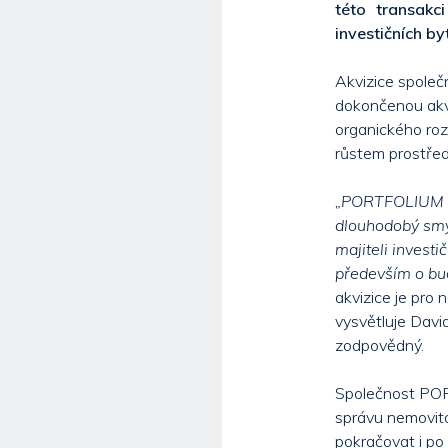
této transakc
investičních b
Akvizice spole
dokončenou akvi
organického roz
růstem prostředn
„PORTFOLIUM pro
dlouhodobý smys
majiteli invest
především o bud
akvizice je pro
vysvětluje Davi
zodpovědný.
Společnost POR
správu nemovito
pokračovat i po