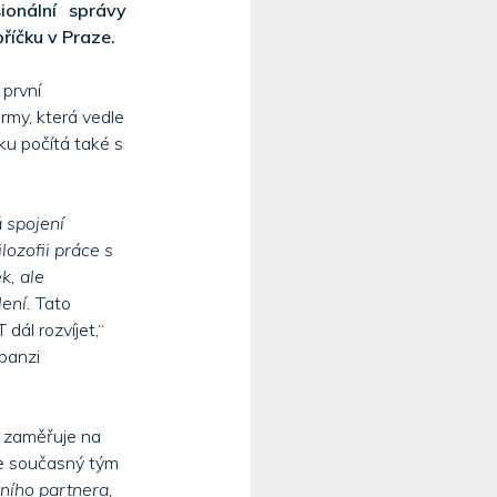
ionální správy
říčku v Praze.
první
rmy, která vedle
ku počítá také s
 spojení
ozofii práce s
k, ale
ení.
Tato
dál rozvíjet,“
panzi
 zaměřuje na
de současný tým
ního partnera,