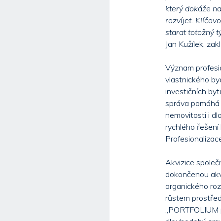
který dokáže n
rozvíjet. Klíčov
starat totožný 
Jan Kužílek, za
Význam profesio
vlastnického byd
investičních by
správa pomáhá za
nemovitosti i d
rychlého řešení 
Profesionalizace
Akvizice spole
dokončenou akvi
organického roz
růstem prostředn
„PORTFOLIUM pro