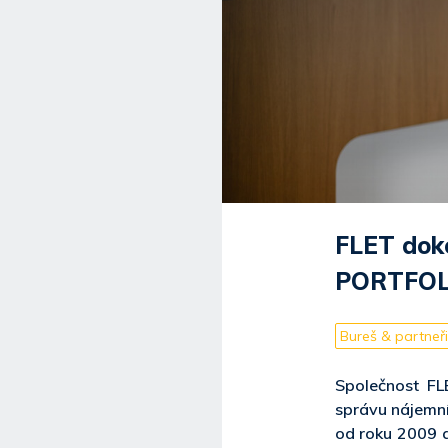
FLET dokon
PORTFOLI
Bureš & partneři
Společnost FLE
správu nájemní
od roku 2009 a