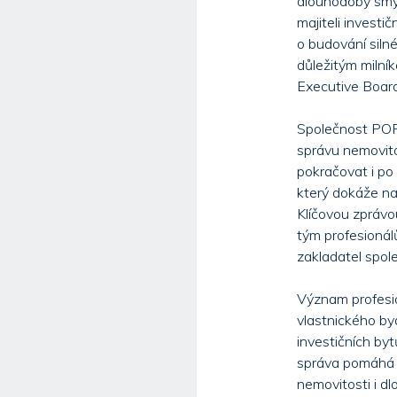
dlouhodobý smys
majiteli invest
o budování silné
důležitým milní
Executive Board
Společnost POR
správu nemovito
pokračovat i po 
který dokáže na
Klíčovou zprávou
tým profesionálů
zakladatel spo
Význam profesio
vlastnického byd
investičních by
správa pomáhá za
nemovitosti i d