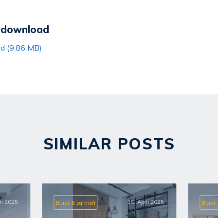
r download
ad (9.86 MB)
SIMILAR POSTS
ch 2025
10. April 2025
Bureš & partneři
Bureš 