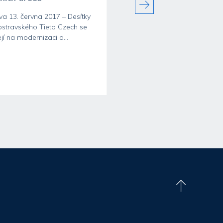
va 13. června 2017 – Desítky
Ostrava 10. července 2017 –
z ostravského Tieto Czech se
Zábavná reklama, detekce
jí na modernizaci a...
podvodníků na internetu, an
datových toků i...