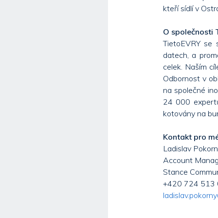
kteří sídlí v Ost
O společnosti
TietoEVRY se s
datech, a promě
celek. Naším cíl
Odbornost v obl
na společné in
24 000 expertů 
kotovány na bu
Kontakt pro m
Ladislav Pokorn
Account Manag
Stance Commun
+420 724 513
ladislav.pokorn