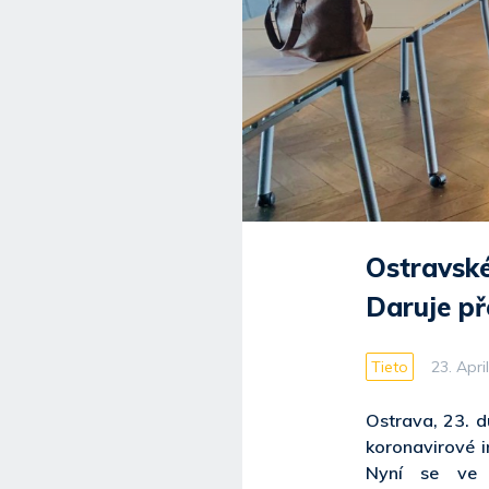
Ostravské
Daruje př
Tieto
23. Apri
Ostrava, 23. 
koronavirové i
Nyní se ve 