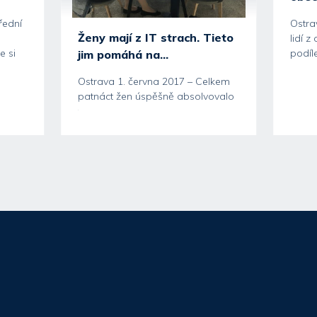
řední
Ostra
Ženy mají z IT strach. Tieto
lidí 
e si
podíle
jim pomáhá na...
Ostrava 1. června 2017 – Celkem
patnáct žen úspěšně absolvovalo
tříměsíční programátorský kurz...