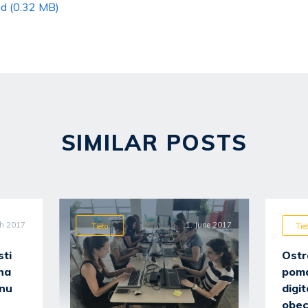
ad (0.32 MB)
SIMILAR POSTS
ch 2017
1. June 2017
Tieto
Tie
sti
Ostr
 na
pomá
inu
digi
obec