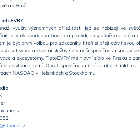
ravě a v Brně.
 TietoEVRY
naží využít významných příležitosti, jež se nabízejí ve svě
nit je v dlouhodobou hodnotu pro lidi, hospodářskou sféru i
em je být první volbou pro zákazníky, kteří si přejí oživit svou 
asti softwaru a kvalitní služby se v naší společnosti snoubí s
ovace a ekosystémy. TietoEVRY má hlavní sídlo ve Finsku a z
v desítkách zemí. Obrat společnosti činí zhruba 3 mld. eur a
rzách NASDAQ v Helsinkách a Stockholmu.
édia
ý
er
ications
 052
y@stance.cz