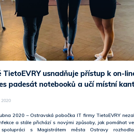
 TietoEVRY usnadňuje přístup k on-lin
es padesát notebooků a učí místní kan
l 2020
dubna 2020 – Ostravská pobočka IT firmy TietoEVRY nezah
nfekce a stále přichází s novými způsoby, jak pomáhat v
spolupráci s Magistrátem města Ostravy rozhodla