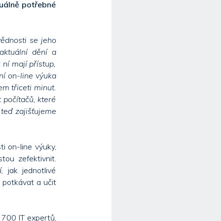
uálně potřebné
ědnosti se jeho
ktuální dění a
ní mají přístup,
ní on-line výuka
em třiceti minut.
 počítačů, které
 teď zajišťujeme
i on-line výuky,
tou zefektivnit.
 jak jednotlivé
a potkávat a učit
 700 IT expertů,