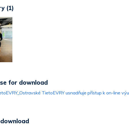
y (1)
ase for download
oEVRY_Ostravské TietoEVRY usnadňuje přístup k on-line výu
r download