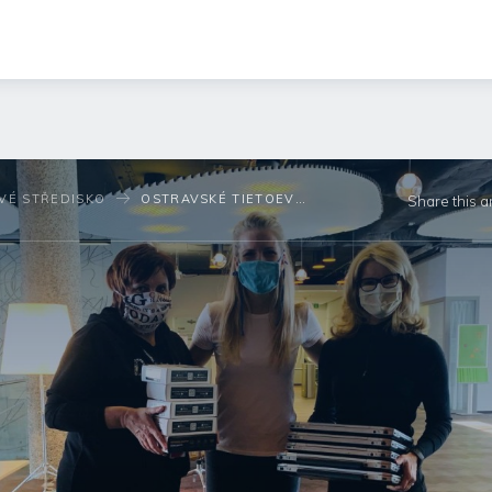
VÉ STŘEDISKO
OSTRAVSKÉ TIETOEVRY USNADŇUJE PŘÍSTUP K ON-LINE VÝUCE. DARUJE PŘES PADESÁT NOTEBOOKŮ A UČÍ MÍSTNÍ KANTORY
Share this ar