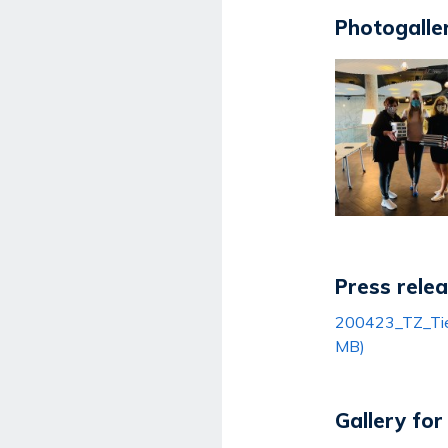
Photogaller
Press rele
200423_TZ_Tiet
MB)
Gallery fo