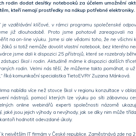
h rodin dodat desítky notebooků za účelem umožnění akt
 těm, kteří nemají prostředky na nákup potřebné elektroniky.
 je vzdělávání klíčové, v rámci programu společenské odpov
eme již dlouhodobě. Proto jsme pohotově zareagovali na a
ěřit na on-line výuku. Jsme si ale vědomi toho, že ne všichni k 
 žáků si totiž nemůže dovolit vlastní notebook, bez kterého ne
árce jsme dali k dispozici 25 přístrojů, které se rozebraly běh
zástupci škol i rodin. Aktuálně máme k dispozici dalších třicet
raných rodin. Velmi nás těší, že můžeme takto pomáhat, a už
,“
říká komunikační specialistka TietoEVRY Zuzana Mánková.
irma nabídla více než stovce škol v regionu konzultace v oblast
ení nástrojů, pomocí kterých lze výuku po síti zábavnou ces
elných online webinářů experti společnosti názorně ukazují,
í, jaké jsou jejich výhody a nevýhody, jak se díky nim může tříd
 kantoři hodnotit odevzdané úkoly.
 k největším IT firmám v České republice. Zaměstnává zde na 2