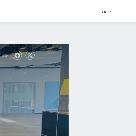
EN
ticle: