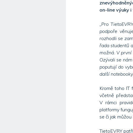
znevýhodněnýc
on-line výuky i
„Pro TietoEVRY
podpoře věnuj
rozhodli se zam
řada studentů a
možná. V první v
Ozývali se nám 
poputují do vyb
další notebooky
Kromě toho IT f
včetně představ
V rámci pravid
platformy funguj
se či jak můžou
TietoEVRY patří