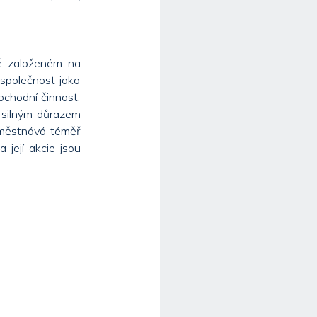
tě založeném na
 společnost jako
obchodní činnost.
e silným důrazem
aměstnává téměř
 její akcie jsou