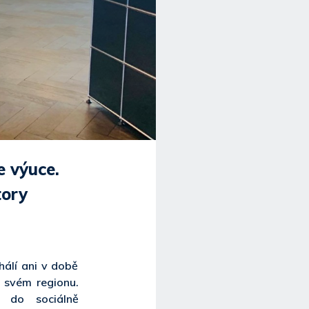
e výuce.
tory
álí ani v době
e svém regionu.
 do sociálně