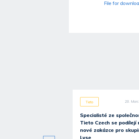
File for downlo
8. December 2025
28. Mar
Tieto
Specialisté ze společno
Tieto Czech se podílejí
nové zakázce pro skup
Lyse