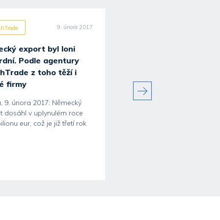
9. února 2017
14. ún
chTrade
CzechTrade
cký export byl loni
Zahraniční kanceláře
rdní. Podle agentury
agentury CzechTrade
hTrade z toho těží i
odpracovaly v roce 20
é firmy
přes 87 tisíc hodin pro 
než 1 000 klientů
, 9. února 2017: Německý
t dosáhl v uplynulém roce
Praha, 14. února 2017 –
ilionu eur, což je již třetí rok
Zahraniční kanceláře agentu
CzechTrade registrují ze str
českých...