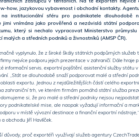
raničních zástupců v teritoriích. Na té exportéři nejvíce 
now-how, jazykovou vybavenost i obchodní kontakty. Agent
na institucionální sféru pro podnikatele dlouhodobě ne
e jimi vnímána jako prověřená a nezávislá státní podpora
kumu, který si nechalo vypracovat Ministerstvo průmysl
cí malých a středních podniků a živnostníků (AMSP ČR).
načně vyplynulo, že z široké škály státních podpůrných služeb t
firmy nejvíce podporu jejich prezentace v zahraničí. Dále hraje p
ké informační servis, exportní pojištění, asistenční služby státu v 
ání. „
Stát se dlouhodobě snaží podporovat malé a střední podni
oblasti exportu. Jednou z nejdůležitějších částí celého exportn
a zahraniční trh, ve kterém firmám pomáhá státní služba pre
ědomujeme si, že pro malé a střední podniky nejsou nejpodsta
ry podnikatelské mise, ale naopak vyžadují informační a mar
podporu v místě vývozní destinace a finanční exportní nástroje,
 a obchodu Jiří Havlíček.
ší důvody, proč exportéři využívají služeb agentury CzechTrade