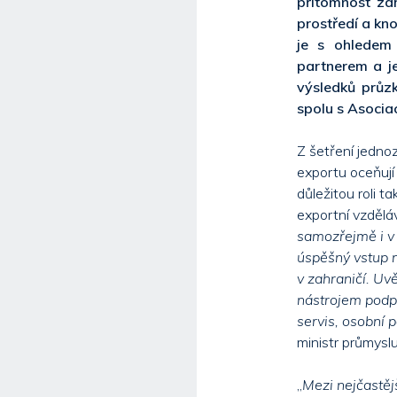
přítomnost zah
prostředí a k
je s ohledem 
partnerem a j
výsledků průz
spolu s Asocia
Z šetření jednoz
exportu oceňují 
důležitou roli ta
exportní vzděláv
samozřejmě i v 
úspěšný vstup n
v zahraničí. Uv
nástrojem podpo
servis, osobní 
ministr průmyslu
„
Mezi nejčastěj