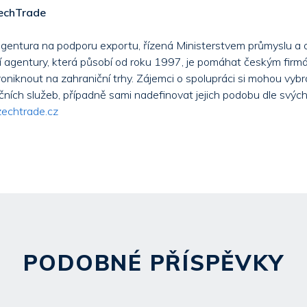
zechTrade
agentura na podporu exportu, řízená Ministerstvem průmyslu a
cí agentury, která působí od roku 1997, je pomáhat českým firm
oniknout na zahraniční trhy. Zájemci o spolupráci si mohou vybr
čních služeb, případně sami nadefinovat jejich podobu dle svých 
echtrade.cz
PODOBNÉ PŘÍSPĚVKY