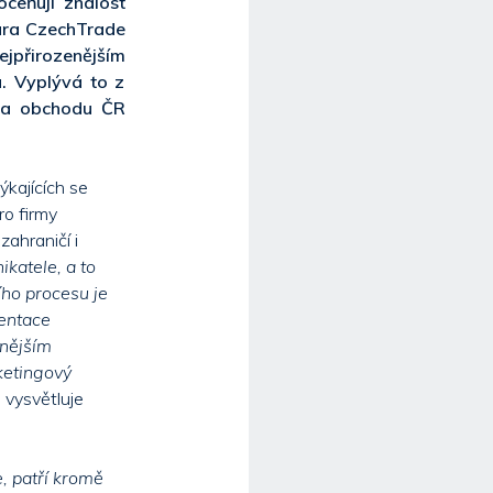
oceňují znalost
ura CzechTrade
jpřirozenějším
. Vyplývá to z
u a obchodu ČR
ýkajících se
ro firmy
zahraničí i
katele, a to
ího procesu je
zentace
tnějším
ketingový
“ vysvětluje
, patří kromě