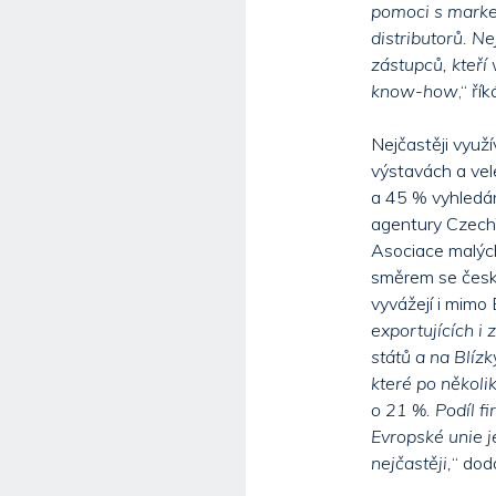
pomoci s marke
distributorů. N
zástupců, kteří
know-how
,“ ř
Nejčastěji využ
výstavách a vele
a 45 % vyhledán
agentury CzechTr
Asociace malých
směrem se český
vyvážejí i mimo 
exportujících i
států a na Blíz
které po několik
o 21 %. Podíl f
Evropské unie j
nejčastěji,
“ dod