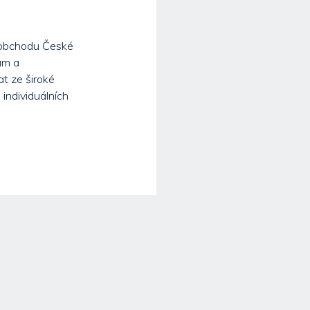
 obchodu České
ám a
at ze široké
individuálních