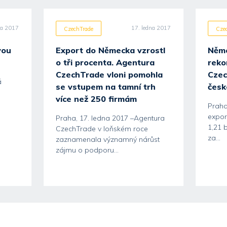
na 2017
17. ledna 2017
CzechTrade
Cze
vou
Export do Německa vzrostl
Něme
o tři procenta. Agentura
reko
CzechTrade vloni pomohla
Czec
á
se vstupem na tamní trh
česk
více než 250 firmám
Praha
expor
Praha, 17. ledna 2017 –Agentura
1,21 b
CzechTrade v loňském roce
za...
zaznamenala významný nárůst
zájmu o podporu...