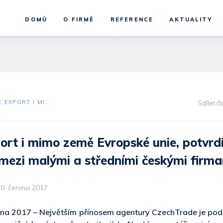
DOMŮ
O FIRMĚ
REFERENCE
AKTUALITY
ROSTE EXPORT I MIMO ZEMĚ EVROPSKÉ UNIE, POTVRDIL PRŮZKUM MEZI MALÝMI A STŘEDNÍMI ČESKÝMI FIRMAMI
Sdílet č
ort i mimo země Evropské unie, potvrdi
ezi malými a středními českými firm
0. června 2017
vna 2017 – Největším přínosem agentury CzechTrade je podl