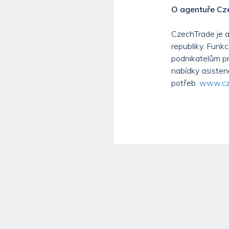
O agentuře C
CzechTrade je 
republiky. Funk
podnikatelům pr
nabídky asisten
potřeb.
www.cz