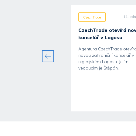
3. prosince 2019
11. led
hTrade
CzechTrade
CzechTrade otevírá no
kancelář v Lagosu
Agentura CzechTrade otevír
novou zahraniční kancelář v
nigerijském Lagosu. Jejím
vedoucím je Štěpán...
niční kanceláře
hTrade pro Rakousko
 3. prosince 2019 – Dvě
iční kanceláře agentury
Trade ve Vídni a Santiagu
e...