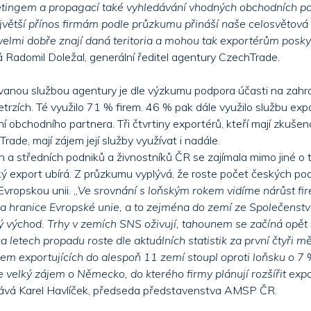
tingem a propagací také vyhledávání vhodných obchodních pa
ejvětší přínos firmám podle průzkumu přináší naše celosvětová 
 velmi dobře znají daná teritoria a mohou tak exportérům posk
íká Radomil Doležal, generální ředitel agentury CzechTrade.
ívanou službou agentury je dle výzkumu podpora účasti na zahr
trzích. Té využilo 71 % firem. 46 % pak dále využilo službu exp
í obchodního partnera. Tři čtvrtiny exportérů, kteří mají zkušen
ade, mají zájem její služby využívat i nadále.
 a středních podniků a živnostníků ČR se zajímala mimo jiné o t
 export ubírá. Z průzkumu vyplývá, že roste počet českých pod
Evropskou unii. „
Ve srovnání s loňským rokem vidíme nárůst fi
 za hranice Evropské unie, a to zejména do zemí ze Společenstv
ký východ. Trhy v zemích SNS oživují, tahounem se začíná opět
a letech propadu roste dle aktuálních statistik za první čtyři 
irem exportujících do alespoň 11 zemí stoupl oproti loňsku o 7 
e velký zájem o Německo, do kterého firmy plánují rozšířit exp
ává Karel Havlíček, předseda představenstva AMSP ČR.