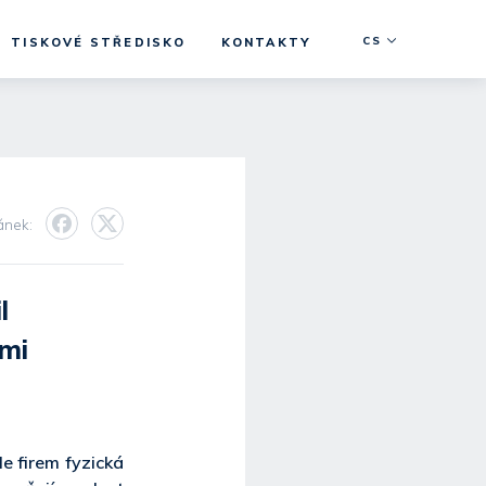
CS
TISKOVÉ STŘEDISKO
KONTAKTY
lánek:
l
ami
e firem fyzická