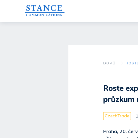
DOMŮ
Roste exp
průzkum m
CzechTrade
2
Praha, 20. čer