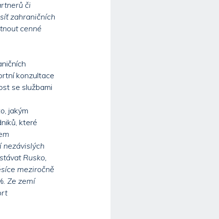
rtnerů či
síť zahraničních
ytnout cenné
aničních
ortní konzultace
ost se službami
o, jakým
niků, které
rem
í nezávislých
 stávat Rusko,
měsíce meziročně
%. Ze zemí
ort