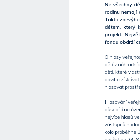
Ne všechny dět
rodinu nemají 
Takto znevýho
dětem, který 
projekt. Nejvě
fondu obdrží c
O hlasy veřejnos
dětí z náhradníc
děti, které vlast
bavit a získáva
hlasovat prostř
Hlasování veřejn
působící na úze
nejvíce hlasů ve
zástupců nadac
kolo proběhne 1
posílat do 24. 8.