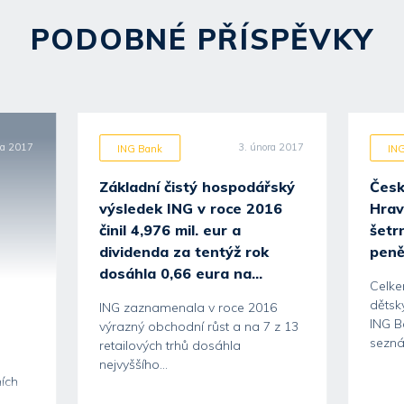
PODOBNÉ PŘÍSPĚVKY
na 2017
3. února 2017
ING Bank
IN
Základní čistý hospodářský
Česk
výsledek ING v roce 2016
Hrav
činil 4,976 mil. eur a
šetr
dividenda za tentýž rok
peně
dosáhla 0,66 eura na...
Celke
dětsk
ING zaznamenala v roce 2016
ING B
výrazný obchodní růst a na 7 z 13
seznám
retailových trhů dosáhla
nejvyššího...
ních
od