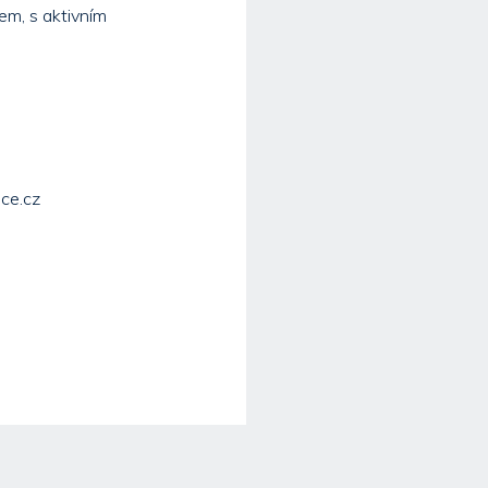
em, s aktivním
ce.cz