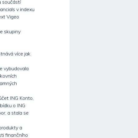
u součástí
nancials v indexu
ext Vigeo
ze skupiny
tnává více jak
de vybudovala
nkovních
znamných
 účet ING Konto,
abídku o ING
or, a stala se
produkty a
ti finančního