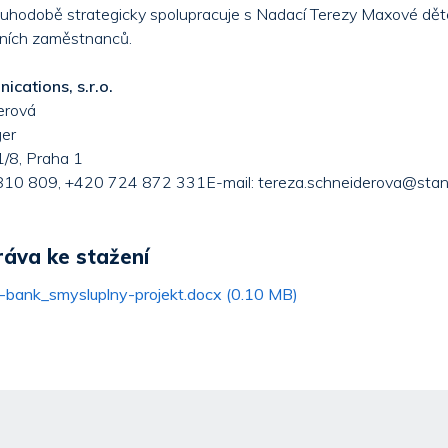
ouhodobě strategicky spolupracuje s Nadací Terezy Maxové dět
mních zaměstnanců.
cations, s.r.o.
erová
er
/8, Praha 1
 810 809, +420 724 872 331E-mail: tereza.schneiderova@stan
ráva ke stažení
bank_smysluplny-projekt.docx (0.10 MB)