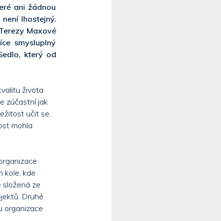
teré ani žádnou
není lhostejný.
 Terezy Maxové
íce smysluplný
Sedlo, který od
valitu života
e zúčastní jak
ležitost učit se,
nost mohla
 organizace
 kole, kde
e složená ze
jektů. Druhé
u organizace