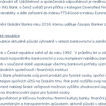
inárodní síť. Udržitelnost a společenská odpovědnost je nedílno
e ING Bank, o čemž svědčí první příčka v kategorii Diversified Fi
inability, a dále zařazení do indexu FTS4Good a indexu Euron
nění Globální Banka roku 2016, kterou uděluje časopis Banker 
ké republice
ublice aktuálně působí výhradně v oblasti bankovnictví a zaměs
nk v České republice sahá až do roku 1992. V průběhu let si z
 oblasti korporátního bankovnictví a svou komplexní nabídkou ba
žeb v současné době uspokojuje všechny bankovní potřeby vý
rodních společností i finančních institucí.
 Bank představila svůj první produkt pro fyzické osoby, spořicí
ategorii spořicích účtů na českém trhu. Rok poté rozšířila svoji n
které nabízejí široké veřejnosti možnost vyššího zhodnocení úsp
u na zhodnocování úspor pro fyzické osoby.
ovědnost je klíčovou hodnotou firemní kultury banky; finanční 
rozumitelným a transparentním způsobem, aktivně působí v oblas