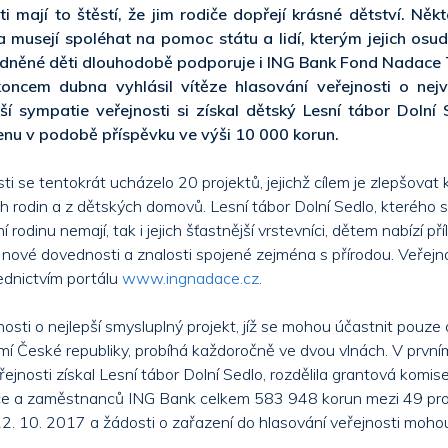
i mají to štěstí, že jim rodiče dopřejí krásné dětství. Něk
a musejí spoléhat na pomoc státu a lidí, kterým jejich osud 
dněné děti dlouhodobě podporuje i ING Bank Fond Nadace
koncem dubna vyhlásil vítěze hlasování veřejnosti o nejv
tší sympatie veřejnosti si získal dětský Lesní tábor Dolní 
enu v podobě příspěvku ve výši 10 000 korun.
ti se tentokrát ucházelo 20 projektů, jejichž cílem je zlepšovat k
h rodin a z dětských domovů. Lesní tábor Dolní Sedlo, kterého s
ní rodinu nemají, tak i jejich šťastnější vrstevníci, dětem nabízí pří
t nové dovednosti a znalosti spojené zejména s přírodou. Veřej
ednictvím portálu
www.ingnadace.cz
.
osti o nejlepší smysluplný projekt, jíž se mohou účastnit pouze
mí České republiky, probíhá každoročně ve dvou vlnách. V prvním
řejnosti získal Lesní tábor Dolní Sedlo, rozdělila grantová komis
e a zaměstnanců ING Bank celkem 583 948 korun mezi 49 pro
2. 10. 2017 a žádosti o zařazení do hlasování veřejnosti moho