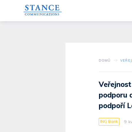
DOMŮ
Veřejnost
podporu d
podpoří L
ING Bank
9. k