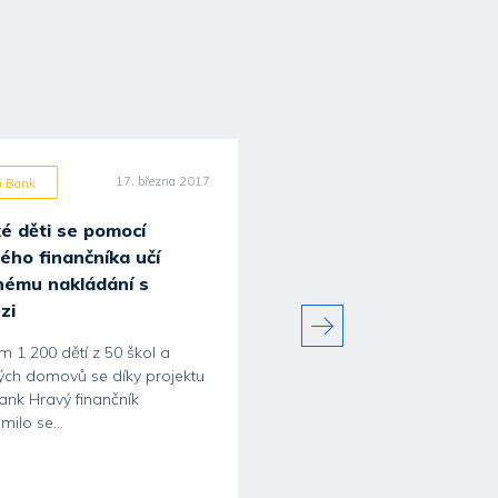
17. března 2017
11. kvě
G Bank
ING Bank
é děti se pomocí
Čistý výsledek ING za 1
ého finančníka učí
čtvrtletí 2017 dosahuje
nému nakládání s
143 mil. eur
zi
ING v 1. čtvrtletí 2017 pokrač
obchodním růstu s neustálý
m 1 200 dětí z 50 škol a
zaměřením na inovace a
ých domovů se díky projektu
udržitelnost.
ank Hravý finančník
ilo se...