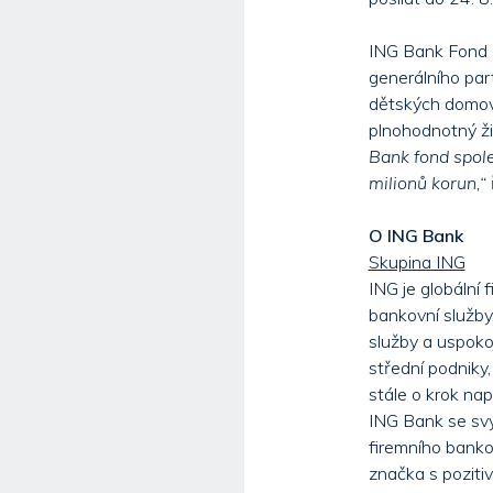
ING Bank Fond 
generálního par
dětských domovec
plnohodnotný ži
Bank fond spole
milionů korun,“
O ING Bank
Skupina ING
ING je globální
bankovní služby
služby a uspokoj
střední podniky,
stále o krok nap
ING Bank se svým
firemního banko
značka s pozitiv