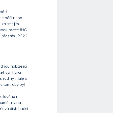
bázi
nné péči nebo
ajistit jim
spolupráce ING
 přesahující 22
dnou nabízející
t vynikající
, rodiny, malé a
 v tom, aby byli
ailového i
námá a silná
ňová distribuční