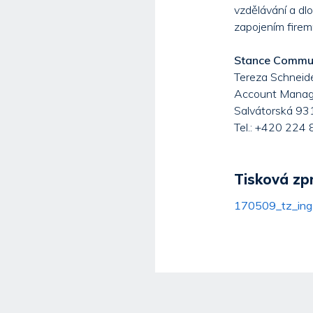
vzdělávání a dl
zapojením fire
Stance Communi
Tereza Schneid
Account Manag
Salvátorská 931
Tel.: +420 224
Tisková zp
170509_tz_ing-