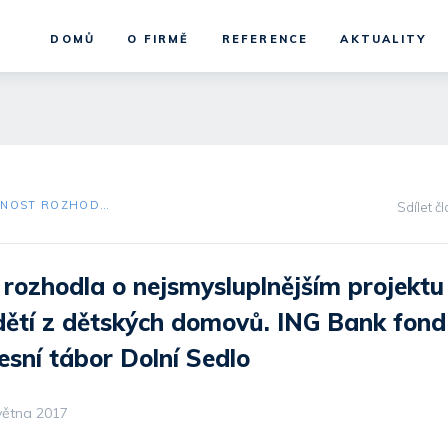
DOMŮ
O FIRMĚ
REFERENCE
AKTUALITY
VEŘEJNOST ROZHODLA O NEJSMYSLUPLNĚJŠÍM PROJEKTU NA PODPORU DĚTÍ Z DĚTSKÝCH DOMOVŮ. ING BANK FOND TAK PODPOŘÍ LESNÍ TÁBOR DOLNÍ SEDLO
Sdílet č
 rozhodla o nejsmysluplnějším projektu
ětí z dětských domovů. ING Bank fond
esní tábor Dolní Sedlo
větna 2017