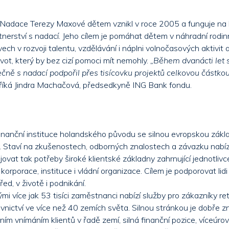
Nadace Terezy Maxové dětem vznikl v roce 2005 a funguje na 
tnerství s nadací. Jeho cílem je pomáhat dětem v náhradní rodi
h v rozvoji talentu, vzdělávání i náplni volnočasových aktivit a z
vot, který by bez cizí pomoci mít nemohly.
„Během dvanácti let 
čně s nadací podpořil přes tisícovku projektů celkovou částkou
říká Jindra Machačová, předsedkyně ING Bank fondu.
 finanční instituce holandského původu se silnou evropskou zákla
. Staví na zkušenostech, odborných znalostech a závazku nabíze
ovat tak potřeby široké klientské základny zahrnující jednotlivce
 korporace, instituce i vládní organizace. Cílem je podporovat lidi
řed, v životě i podnikání.
i více jak 53 tisíci zaměstnanci nabízí služby pro zákazníky ret
vnictví ve více než 40 zemích světa. Silnou stránkou je dobře z
ním vnímáním klientů v řadě zemí, silná finanční pozice, víceúrov