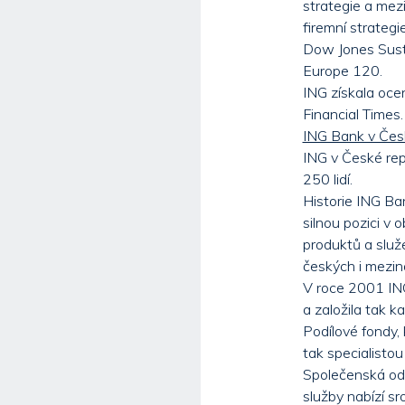
strategie a mez
firemní strategi
Dow Jones Susta
Europe 120.
ING získala oce
Financial Times.
ING Bank v Čes
ING v České rep
250 lidí.
Historie ING Ba
silnou pozici v
produktů a slu
českých i meziná
V roce 2001 ING
a založila tak k
Podílové fondy, 
tak specialisto
Společenská odp
služby nabízí s