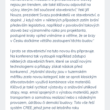
nejsou jen trendem, ale také klíčovou odpovědí na
výzvy, kterým čelí současné stavebnictví,“
řekl Jiří
Nouza, prezident Svazu podnikatelů ve stavebnictví, a
doplnil:
„I když nám v některých případech zatím brání
především legislativa, například v povolování takových
staveb bez významného rizika pro projektanta,
postupné kroky vpřed vnímáme a věříme, že se brzy
v Česku dočkáme většího zastoupení těchto budov.“
I proto se stavebnictví na tuto novou éru připravuje.
Na konferenci tak vystoupili například zástupci
některých stavebních firem, které se snaží novými
technologiemi a přístupy získat náskok před
konkurencí.
„Hybridní stavby jsou v tuzemském
měřítku zcela novou kategorií, kde se oproti klasickým
dřevostavbám využívá kombinace více materiálů.
Klíčová je také rychlost výstavby a snižování uhlíkové
stopy, resp. emisí spojených s výrobou materiálů, jejich
transportem a samotnou realizací nebo s následným
provozem, údržbou či demolicí budovy. Toto vše řeší
systém CREE, jehož jsme od letošního roku