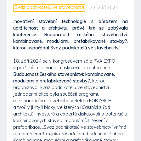
Svaz podnikatelů ve stavebnictví
23. září 2024
Inovativní stavební technologie s důrazem na
udržitelnost a efektivitu, právě tím se zabývala
konference Budoucnost českého stavebnictví:
kombinované, modulární, prefabrikované stavby?,
kterou uspořádal Svaz podnikatelů ve stavebnictví.
18. září 2024 se v kongresovém sále PVA EXPO
v pražských Letňanech uskutečnila konference
Budoucnost českého stavebnictví: kombinované,
modulární a prefabrikované stavby?
, kterou
organizoval Svaz podnikatelů ve stavebnictví.
Jednodenní akce byla součástí programu
mezinárodního stavebního veletrhu FOR ARCH
a tvořily ji čtyři bloky, ve kterých účastníci z řad
architektů, investorů a expertů diskutovali o potenciálu
kombinovaných staveb, modulárních řešení a
prefabrikace.
„Svaz podnikatelů ve stavebnictví vnímá
tuto problematiku jako zásadní pro budoucnost oboru.
Kombinované, modulární a prefabrikované stavby