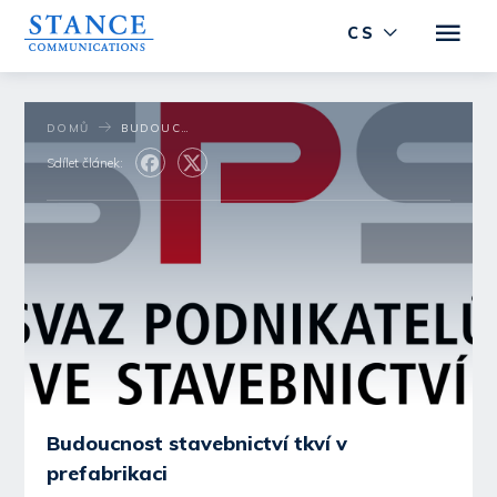
CS
DOMŮ
BUDOUCNOST STAVEBNICTVÍ TKVÍ V PREFABRIKACI
Sdílet článek:
Budoucnost stavebnictví tkví v
prefabrikaci