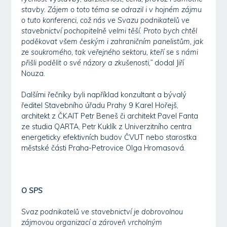
stavby. Zájem o toto téma se odrazil i v hojném zájmu
o tuto konferenci, což nás ve Svazu podnikatelů ve
stavebnictví pochopitelně velmi těší. Proto bych chtěl
poděkovat všem českým i zahraničním panelistům, jak
ze soukromého, tak veřejného sektoru, kteří se s námi
přišli podělit o své názory a zkušenosti,”
dodal Jiří
Nouza.
Dalšími řečníky byli například konzultant a bývalý
ředitel Stavebního úřadu Prahy 9 Karel Hořejš,
architekt z ČKAIT Petr Beneš či architekt Pavel Fanta
ze studia QARTA, Petr Kuklík z Univerzitního centra
energeticky efektivních budov ČVUT nebo starostka
městské části Praha-Petrovice Olga Hromasová.
O SPS
Svaz podnikatelů ve stavebnictví je dobrovolnou
zájmovou organizací a zároveň vrcholným