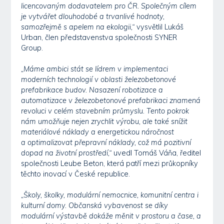
licencovaným dodavatelem pro ČR. Společným cílem
je vytvářet dlouhodobé a trvanlivé hodnoty,
samozřejmě s apelem na ekologii,“
vysvětlil Lukáš
Urban, člen představenstva společnosti SYNER
Group.
„Máme ambici stát se lídrem v implementaci
moderních technologií v oblasti železobetonové
prefabrikace budov. Nasazení robotizace a
automatizace v železobetonové prefabrikaci znamená
revoluci v celém stavebním průmyslu. Tento pokrok
nám umožňuje nejen zrychlit výrobu, ale také snížit
materiálové náklady a energetickou náročnost
a optimalizovat přepravní náklady, což má pozitivní
dopad na životní prostředí,“
uvedl Tomáš Váňa, ředitel
společnosti Leube Beton, která patří mezi průkopníky
těchto inovací v České republice.
„Školy, školky, modulární nemocnice, komunitní centra i
kulturní domy. Občanská vybavenost se díky
modulární výstavbě dokáže měnit v prostoru a čase, a