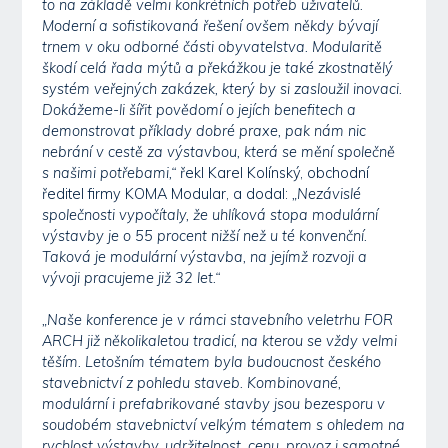
to na základě velmi konkrétních potřeb uživatelů.
Moderní a sofistikovaná řešení ovšem někdy bývají
trnem v oku odborné části obyvatelstva. Modularitě
škodí celá řada mýtů a překážkou je také zkostnatělý
systém veřejných zakázek, který by si zasloužil inovaci.
Dokážeme-li šířit povědomí o jejích benefitech a
demonstrovat příklady dobré praxe, pak nám nic
nebrání v cestě za výstavbou, která se mění společně
s našimi potřebami,“
řekl Karel Kolínský, obchodní
ředitel firmy KOMA Modular, a dodal:
„Nezávislé
společnosti vypočítaly, že uhlíková stopa modulární
výstavby je o 55 procent nižší než u té konvenční.
Taková je modulární výstavba, na jejímž rozvoji a
vývoji pracujeme již 32 let.“
„Naše konference je v rámci stavebního veletrhu FOR
ARCH již několikaletou tradicí, na kterou se vždy velmi
těším. Letošním tématem byla budoucnost českého
stavebnictví z pohledu staveb. Kombinované,
modulární i prefabrikované stavby jsou bezesporu v
soudobém stavebnictví velkým tématem s ohledem na
rychlost výstavby, udržitelnost, cenu, provoz i samotné