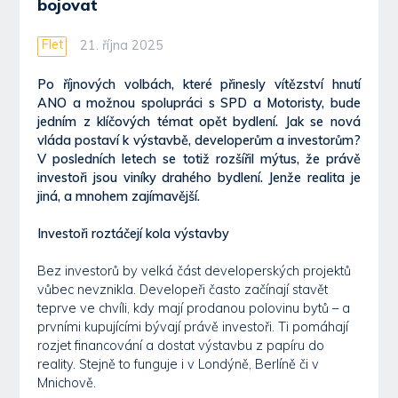
bojovat
Flet
21. října 2025
Po říjnových volbách, které přinesly vítězství hnutí
ANO a možnou spolupráci s SPD a Motoristy, bude
jedním z klíčových témat opět bydlení. Jak se nová
vláda postaví k výstavbě, developerům a investorům?
V posledních letech se totiž rozšířil mýtus, že právě
investoři jsou viníky drahého bydlení. Jenže realita je
jiná, a mnohem zajímavější.
Investoři roztáčejí kola výstavby
Bez investorů by velká část developerských projektů
vůbec nevznikla. Developeři často začínají stavět
teprve ve chvíli, kdy mají prodanou polovinu bytů – a
prvními kupujícími bývají právě investoři. Ti pomáhají
rozjet financování a dostat výstavbu z papíru do
reality. Stejně to funguje i v Londýně, Berlíně či v
Mnichově.