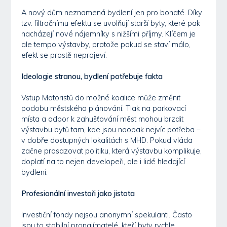
A nový dům neznamená bydlení jen pro bohaté. Díky
tzv. filtračnímu efektu se uvolňují starší byty, které pak
nacházejí nové nájemníky s nižšími příjmy. Klíčem je
ale tempo výstavby, protože pokud se staví málo,
efekt se prostě neprojeví.
Ideologie stranou, bydlení potřebuje fakta
Vstup Motoristů do možné koalice může změnit
podobu městského plánování. Tlak na parkovací
místa a odpor k zahušťování měst mohou brzdit
výstavbu bytů tam, kde jsou naopak nejvíc potřeba –
v dobře dostupných lokalitách s MHD. Pokud vláda
začne prosazovat politiku, která výstavbu komplikuje,
doplatí na to nejen developeři, ale i lidé hledající
bydlení.
Profesionální investoři jako jistota
Investiční fondy nejsou anonymní spekulanti. Často
jsou to stabilní pronajímatelé, kteří byty rychle