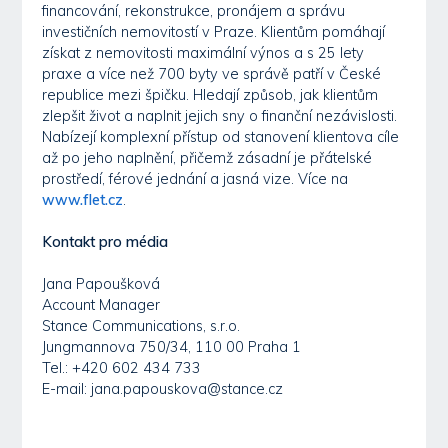
financování, rekonstrukce, pronájem a správu
investičních nemovitostí v Praze. Klientům pomáhají
získat z nemovitosti maximální výnos a s 25 lety
praxe a více než 700 byty ve správě patří v České
republice mezi špičku. Hledají způsob, jak klientům
zlepšit život a naplnit jejich sny o finanční nezávislosti.
Nabízejí komplexní přístup od stanovení klientova cíle
až po jeho naplnění, přičemž zásadní je přátelské
prostředí, férové jednání a jasná vize. Více na
www.flet.cz
.
Kontakt pro média
Jana Papoušková
Account Manager
Stance Communications, s.r.o.
Jungmannova 750/34, 110 00 Praha 1
Tel.: +420 602 434 733
E-mail: jana.papouskova@stance.cz