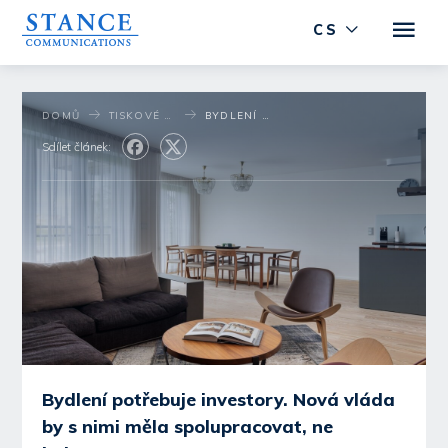
CS
DOMŮ
TISKOVÉ STŘEDISKO
BYDLENÍ POTŘEBUJE INVESTORY. NOVÁ VLÁDA BY S NIMI MĚLA SPOLUPRACOVAT, NE BOJOVAT
Sdílet článek:
Bydlení potřebuje investory. Nová vláda
by s nimi měla spolupracovat, ne