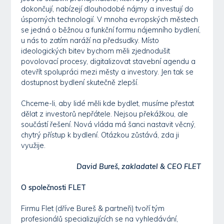
dokončují, nabízejí dlouhodobé nájmy a investují do
úsporných technologií. V mnoha evropských městech
se jedná o běžnou a funkční formu nájemního bydlení,
u nás to zatím naráží na předsudky. Místo
ideologických bitev bychom měli zjednodušit
povolovací procesy, digitalizovat stavební agendu a
otevřít spolupráci mezi městy a investory. Jen tak se
dostupnost bydlení skutečně zlepší.
Chceme-li, aby lidé měli kde bydlet, musíme přestat
dělat z investorů nepřátele. Nejsou překážkou, ale
součástí řešení. Nová vláda má šanci nastavit věcný,
chytrý přístup k bydlení. Otázkou zůstává, zda ji
využije.
David Bureš, zakladatel & CEO FLET
O společnosti FLET
Firmu Flet (dříve Bureš & partneři) tvoří tým
profesionálů specializujících se na vyhledávání,