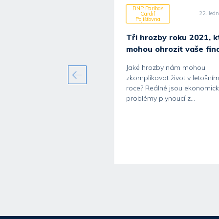
Paribas
BNP Paribas
20. července 2026
22. led
rdif
Cardif
šťovna
Pojišťovna
Tři hrozby roku 2021, k
mohou ohrozit vaše fin
Jaké hrozby nám mohou
zkomplikovat život v letošní
roce? Reálné jsou ekonomic
ená začíná už při
problémy plynoucí z...
vaci. Jak bezpečně...
vání dovolené se dnes často
vá celé online. Ubytování,
u, vstupenky na koncert,...