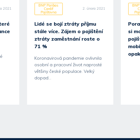
BNP Paribas
BNP 
na 2021
2. února 2021
Cardif
C
Pojišťovna
Poj
teré
Lidé se bojí ztráty příjmu
Pora
ance
stále více. Zájem o pojištění
si m
ztráty zaměstnání roste o
pojiš
71 %
mobi
m
opak
ké
Koronavirová pandemie ovlivnila
osobní a pracovní život naprosté
většiny české populace. Velký
dopad...