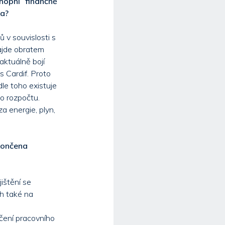
opni finančně
ka?
 v souvislosti s
ajde obratem
aktuálně bojí
s Cardif. Proto
le toho existuje
ho rozpočtu.
a energie, plyn,
ukončena
ištění se
h také na
čení pracovního