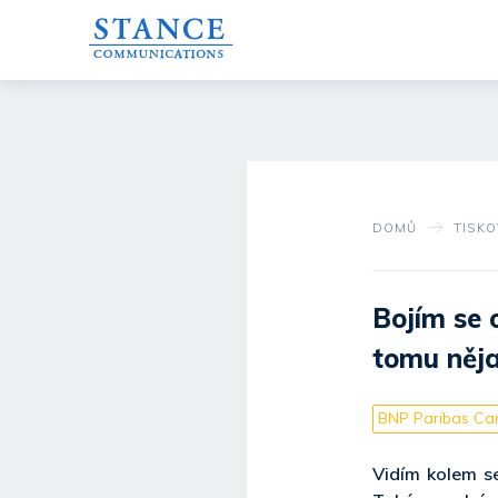
DOMŮ
TISK
Bojím se 
tomu něja
BNP Paribas Car
Vidím kolem se