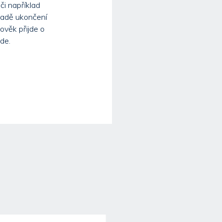
i například
padě ukončení
ověk přijde o
jde.