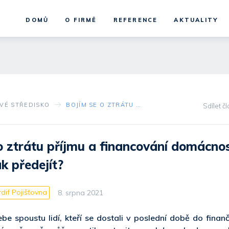
DOMŮ
O FIRMĚ
REFERENCE
AKTUALITY
OVÉ STŘEDISKO
BOJÍM SE O ZTRÁTU PŘÍJMU A FINANCOVÁNÍ DOMÁCNOSTI. LZE TOMU NĚJAK PŘEDEJÍT?
Sdílet č
o ztrátu příjmu a financování domácnos
k předejít?
dif Pojišťovna
8. srpna 2021
be spoustu lidí, kteří se dostali v poslední době do finan