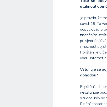
Také se obáv
utáhnout domác
Je pravda, že m
covid-19. To ve
odpovídající pra
finančních ztrá
při sjednání úv
i možnost pojišt
Pojištění je urč
vodu, internet a 
Vztahuje se poj
dohodou?
Pojištění schop
nevztahuje pouz
situace, kdy se
Plnění dostanet