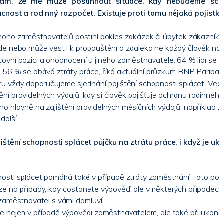
ám, že mě může postihnout situace, kdy nebudeme sch
nost a rodinný rozpočet. Existuje proti tomu nějaká pojist
noho zaměstnavatelů postihl pokles zakázek či úbytek zákazníků
de nebo může vést i k propouštění a zdaleka ne každý člověk n
covní pozici a ohodnocení u jiného zaměstnavatele. 64 % lidí se 
t, 56 % se obává ztráty práce, říká aktuální průzkum BNP Pariba
ěru vždy doporučujeme sjednání pojištění schopnosti splácet. Ved
ění pravidelných výdajů, kdy si člověk pojišťuje ochranu rodinné
eno hlavně na zajištění pravidelných měsíčních výdajů, například z
další.
ištění schopnosti splácet půjčku na ztrátu práce, i když je 
nosti splácet pomáhá také v případě ztráty zaměstnání. Toto poj
e na případy, kdy dostanete výpověď, ale v některých případec
 zaměstnavatel s vámi domluví.
e nejen v případě výpovědi zaměstnavatelem, ale také při ukon