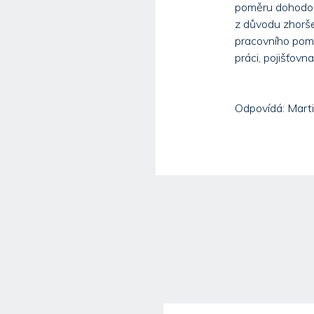
poměru dohodou 
z důvodu zhorše
pracovního pomě
práci, pojišťovn
Odpovídá: Marti