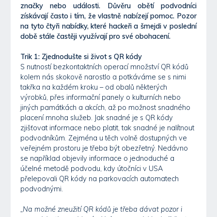
značky nebo události. Důvěru obětí podvodníci
získávají často i tím, že vlastně nabízejí pomoc. Pozor
na tyto čtyři nabídky, které hackeři a šmejdi v poslední
době stále častěji využívají pro své obohacení.
Trik 1: Zjednodušte si život s QR kódy
S nutností bezkontaktních operací množství QR kódů
kolem nás skokově narostlo a potkáváme se s nimi
takřka na každém kroku – od obalů některých
výrobků, přes informační panely o kulturních nebo
jiných památkách a akcích, až po možnost snadného
placení mnoha služeb. Jak snadné je s QR kódy
zjišťovat informace nebo platit, tak snadné je nalítnout
podvodníkům. Zejména u těch volně dostupných ve
veřejném prostoru je třeba být obezřetný. Nedávno
se například objevily informace o jednoduché a
účelné metodě podvodu, kdy útočníci v USA
přelepovali QR kódy na parkovacích automatech
podvodnými.
„Na možné zneužití QR kódů je třeba dávat pozor i