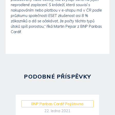
neprodlené zaplacení. S krádeží, která souvisí s
nakupováním nebo platbou v e-shopu má v ČR podle
průzkumu společnosti ESET zkušenost asi 8 %
zákazníků a dá se očekávat, že počty těchto typů
útoků spíš porostou,“
říká Martin Pejsar z BNP Paribas
Cardif.
PODOBNÉ PŘÍSPĚVKY
BNP Paribas Cardif Pojišťovna
22. ledna 2021