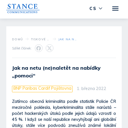
CS
DOMŮ
TISKOVÉ STŘEDISKO
JAK NA NETU (NE)NALETĚT NA NABÍDKY „POMOCI“
Sdílet článek:
Jak na netu (ne)naletět na nabídky
„pomoci“
BNP Paribas Cardif Pojišťovna
1. března 2022
Zatímco obecná kriminalita podle statistik Policie ČR
meziročně poklesla, kyberkriminalita stále narůstá –
počet hackerských útoků podle jejich údajů vzrostl o
45 %. I když se naší republice nevyhýbají ani globální
útoky, stále více podvodů zneužívá známé lokální