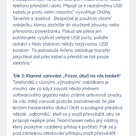
telefonu přenášet i data. Připojit se k neznámému USB
kabelu je proto velmi riskantní,“ vysvětluje Ondřej
Ševeček a dodává: „Bezpečné je používat vlastní
nabíječku, kterou zastrčíte do obyčejné zásuvky, nebo
přenosnou powerbanku. Pokud ale přece jen
potřebujete využívat veřejné USB porty, pořiďte
redukci v řádu stokorun, někdy nazývanou ‚USB
kondom‘. Ta jednoduše řečeno zablokuje transfer
jakýchkoli dat přes kabel a přenáší se tak pouze
elektřina.“
Trik 3: Klamné varování: „Pozor, útočí na vás hackeři“
Telefonátů s různými „výhodnými“ nabídkami je
mnoho, ale co když zavolá někdo jménem
softwarového giganta nebo známé antivirové značky,
že vás chtějí varovat, protože zaznamenali, že jste
terčem hackerského útoku? Oběť si postupně předává
několik „odborníků“, kteří se ji snaží přesvědčit, aby se
propojili nejlépe přes TeamViewer nebo jiný nástroj,
který poskytne vzdálený přístup k počítači. Pak se ji
pod záminkou otestování přístupu snaží přesvědčit,