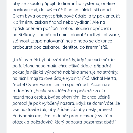
aby se zkusila připojit do firemního systému, on-line
bankovnictví, do svých účtů na sociálních sítí apod.
Cílem bývá odchytit přístupové údaje, a ty pak zneužít
k přímému získání financí nebo vydírání. Ale na
zpřístupněném počítači mohou útočníci napáchat i
horší škody – například nainstalovat škodlivý software,
stáhnout „zapamatovaná“ hesla nebo se dokonce
probourat pod získanou identitou do firemní sítě.
„Lidé by měli být obezřetní vždy, když po nich někdo
po telefonu nebo mailu chce citlivé údaje, případně
pokud je nějaká výhodná nabídka směřuje na stránky,
na nichž mají takové údaje vyplnit,“
říká Michal Merta,
ředitel Cyber Fusion centra společnosti Accenture
a dodává:
„Pustit si vzdáleně do počítače zcela
neznámou osobu, byť se ohání tím, že chce účelně
pomoci, je pak vyložený hazard, když se domníváte, že
vše nastavíte tak, aby žádné zásahy nešly provést.
Podvodníci mají často dobře propracovaný systém
otázek a požadavků, který odpoutá pozornost oběti.“