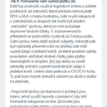
Trik 4: Pomůžeme vám vyřešit platbu cla
Další typ podvodů využívá legislativní změnu u zásilek
posílaných ze zahraničí, která přinesla nutnost platit
DPH i u těch s malou hodnotou. Lidé zvyklí nakupovat
v zahraničních e-shopech tak mohli být snadno
„nachytání“ zprávou, která po nich požaduje
doplacení drobné částky. V zaznamenaných
příkladech se podvodníci vydávali za Českou poštu,
Celní správu nebo další známé subjekty. Adresáti pak
byli nejčastěji přesměrováni na stránku, kde měli
vyplnit údaje o platební kartě, ze které posléze začaly
pravidelně odcházet drobné částky jako platby
neexistujícím e-shopům. Jiný typ útoku se snažil
adresáty přimět k vyplnění podrobných údajů k
platební kartě, včetně data platnosti a CVC/CVV kódu.
Ty pak bylo možné zneužít k placení za zboží a služby
na internetu.
„Fingované zprávy od dopravců a prodejců jsou
trikem, jehož využití narostlo s pandemií, kdy lidé
hromadně nakupovali on-line. Zpravidla jsou
požadovány nízké částky, což zvyšuje šanci na jejich