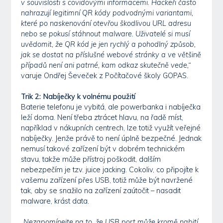
v souvislosti s covidovými informacemi. Hackeři často
nahrazují legitimní QR kódy podvodnými variantami,
které po naskenování otevřou škodlivou URL adresu
nebo se pokusí stáhnout malware. Uživatelé si musí
uvědomit, že QR kód je jen rychlý a pohodlný způsob,
jak se dostat na příslušné webové stránky a ve většině
případů není ani patrné, kam odkaz skutečně vede,“
varuje Ondřej Ševeček z Počítačové školy GOPAS.
Trik 2: Nabíječky k volnému použití
Baterie telefonu je vybitá, ale powerbanka i nabíječka
leží doma. Není třeba ztrácet hlavu, na řadě míst,
například v nákupních centrech, lze totiž využít veřejné
nabíječky. Jenže právě to není úplně bezpečné. Jednak
nemusí takové zařízení být v dobrém technickém
stavu, takže může přístroj poškodit, dalším
nebezpečím je tzv. juice jacking. Cokoliv, co připojíte k
vašemu zařízení přes USB, totiž může být navržené
tak, aby se snažilo na zařízení zaútočit – nasadit
malware, krást data.
„Nezapomínejte na to, že USB port může kromě nabití