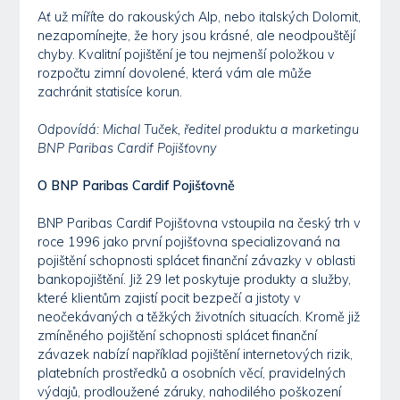
Ať už míříte do rakouských Alp, nebo italských Dolomit,
nezapomínejte, že hory jsou krásné, ale neodpouštějí
chyby. Kvalitní pojištění je tou nejmenší položkou v
rozpočtu zimní dovolené, která vám ale může
zachránit statisíce korun.
Odpovídá: Michal Tuček, ředitel produktu a marketingu
BNP Paribas Cardif Pojišťovny
O BNP Paribas Cardif Pojišťovně
BNP Paribas Cardif Pojišťovna vstoupila na český trh v
roce 1996 jako první pojišťovna specializovaná na
pojištění schopnosti splácet finanční závazky v oblasti
bankopojištění. Již 29 let poskytuje produkty a služby,
které klientům zajistí pocit bezpečí a jistoty v
neočekávaných a těžkých životních situacích. Kromě již
zmíněného pojištění schopnosti splácet finanční
závazek nabízí například pojištění internetových rizik,
platebních prostředků a osobních věcí, pravidelných
výdajů, prodloužené záruky, nahodilého poškození