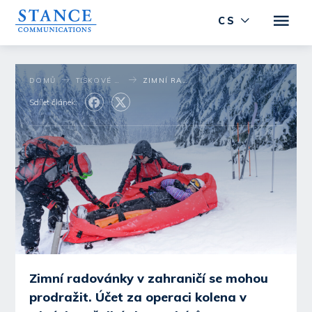
CS
DOMŮ
TISKOVÉ STŘEDISKO
ZIMNÍ RADOVÁNKY V ZAHRANIČÍ SE MOHOU PRODRAŽIT. ÚČET ZA OPERACI KOLENA V ALPÁCH SE ŠPLHÁ DO STATISÍCŮ
Sdílet článek:
Zimní radovánky v zahraničí se mohou
prodražit. Účet za operaci kolena v