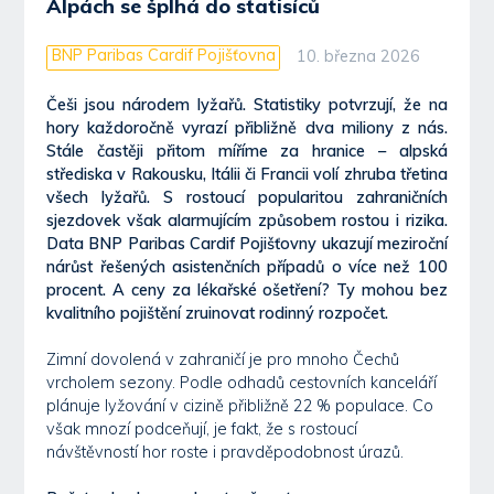
Alpách se šplhá do statisíců
BNP Paribas Cardif Pojišťovna
10. března 2026
Češi jsou národem lyžařů. Statistiky potvrzují, že na
hory každoročně vyrazí přibližně dva miliony z nás.
Stále častěji přitom míříme za hranice – alpská
střediska v Rakousku, Itálii či Francii volí zhruba třetina
všech lyžařů. S rostoucí popularitou zahraničních
sjezdovek však alarmujícím způsobem rostou i rizika.
Data BNP Paribas Cardif Pojišťovny ukazují meziroční
nárůst řešených asistenčních případů o více než 100
procent. A ceny za lékařské ošetření? Ty mohou bez
kvalitního pojištění zruinovat rodinný rozpočet.
Zimní dovolená v zahraničí je pro mnoho Čechů
vrcholem sezony. Podle odhadů cestovních kanceláří
plánuje lyžování v cizině přibližně 22 % populace. Co
však mnozí podceňují, je fakt, že s rostoucí
návštěvností hor roste i pravděpodobnost úrazů.