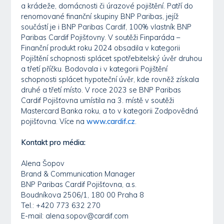
a krádeže, domácnosti či úrazové pojištění. Patří do
renomované finanční skupiny BNP Paribas, jejíž
součástí je i BNP Paribas Cardif, 100% vlastník BNP
Paribas Cardif Pojišťovny. V soutěži Finparáda –
Finanční produkt roku 2024 obsadila v kategorii
Pojištění schopnosti splácet spotřebitelský úvěr druhou
a třetí příčku. Bodovala i v kategorii Pojištění
schopnosti splácet hypoteční úvěr, kde rovněž získala
druhé a třetí místo. V roce 2023 se BNP Paribas
Cardif Pojišťovna umístila na 3. místě v soutěži
Mastercard Banka roku, a to v kategorii Zodpovědná
pojišťovna. Více na
www.cardif.cz
.
Kontakt pro média:
Alena Šopov
Brand & Communication Manager
BNP Paribas Cardif Pojišťovna, a.s.
Boudníkova 2506/1, 180 00 Praha 8
Tel.: +420 773 632 270
E-mail: alena.sopov@cardif.com