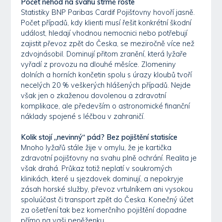
Počet nehod na svahu strmě roste
Statistiky BNP Paribas Cardif Pojišťovny hovoří jasně.
Počet případů, kdy klienti musí řešit konkrétní škodní
událost, hledají vhodnou nemocnici nebo potřebují
zajistit převoz zpět do Česka, se meziročně více než
zdvojnásobil. Dominují přitom zranění, která lyžaře
vyřadí z provozu na dlouhé měsíce. Zlomeniny
dolních a horních končetin spolu s úrazy kloubů tvoří
necelých 20 % veškerých hlášených případů. Nejde
však jen o zkaženou dovolenou a zdravotní
komplikace, ale především o astronomické finanční
náklady spojené s léčbou v zahraničí.
Kolik stojí „nevinný“ pád? Bez pojištění statisíce
Mnoho lyžařů stále žije v omylu, že je kartička
zdravotní pojišťovny na svahu plně ochrání. Realita je
však drahá. Průkaz totiž neplatí v soukromých
klinikách, které u sjezdovek dominují, a nepokryje
zásah horské služby, převoz vrtulníkem ani vysokou
spoluúčast či transport zpět do Česka. Konečný účet
za ošetření tak bez komerčního pojištění dopadne
přímo na vaši peněženku.