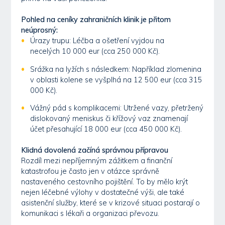
Pohled na ceníky zahraničních klinik je přitom
neúprosný:
Úrazy trupu: Léčba a ošetření vyjdou na
necelých 10 000 eur (cca 250 000 Kč).
Srážka na lyžích s následkem: Například zlomenina
v oblasti kolene se vyšplhá na 12 500 eur (cca 315
000 Kč).
Vážný pád s komplikacemi: Utržené vazy, přetržený
dislokovaný meniskus či křížový vaz znamenají
účet přesahující 18 000 eur (cca 450 000 Kč).
Klidná dovolená začíná správnou přípravou
Rozdíl mezi nepříjemným zážitkem a finanční
katastrofou je často jen v otázce správně
nastaveného cestovního pojištění. To by mělo krýt
nejen léčebné výlohy v dostatečné výši, ale také
asistenční služby, které se v krizové situaci postarají o
komunikaci s lékaři a organizaci převozu.