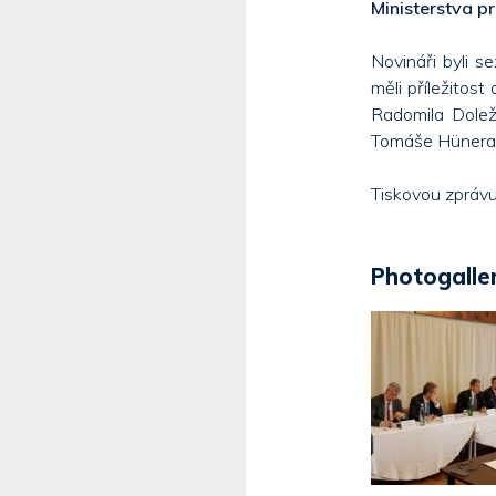
Ministerstva p
Novináři byli 
měli příležitos
Radomila Dolež
Tomáše Hünera
Tiskovou zprávu
Photogaller