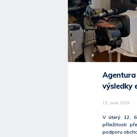
Agentura 
výsledky 
13. June 2018
V úterý 12. 6
příležitosti 
podporu obchod