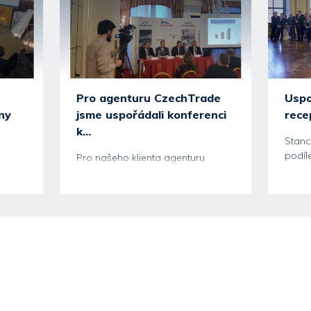
Pro agenturu CzechTrade
Uspo
ny
jsme uspořádali konferenci
recep
k...
Stanc
podíl
Pro našeho klienta agenturu
slavn
CzechTrade jsme připravili
130 ho
tiskovou konferenci na téma
shrnutí...