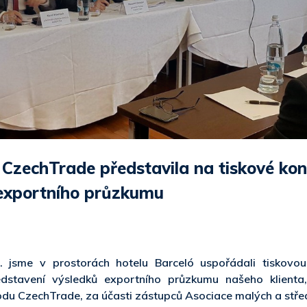
CzechTrade představila na tiskové kon
exportního průzkumu
. jsme v prostorách hotelu Barceló uspořádali tiskovou
představení výsledků exportního průzkumu našeho klienta
u CzechTrade, za účasti zástupců Asociace malých a stře