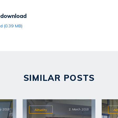
r download
ad (0.39 MB)
SIMILAR POSTS
ry 2018
2. March 2018
Aktuality
Akt