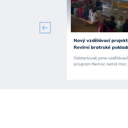
avili jsme další vydání
Nový vzdělávací projekt
ního magazínu...
Revírní bratrské poklad
polečnost Ahrend CEE jsme
Odstartovali jsme vzdělávací
vili další vydání interního
program Nemoc nemá moc,
ínu Ahrend CEE News,
kterým se Revírní bratrská
pokladna, zdravotní...