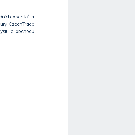
dních podniků a
ntury CzechTrade
myslu a obchodu