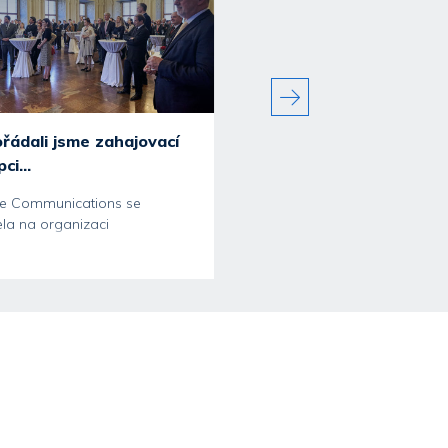
řádali jsme zahajovací
Johann Kräftner v Pra
ci...
představil nejcennější...
e Communications se
Stance Communications se
ela na organizaci
podílela na organizaci před
ostního večera pro více než
o umělecké sbírce knížat
stů, kterým 11....
z Lichtenštejna,...