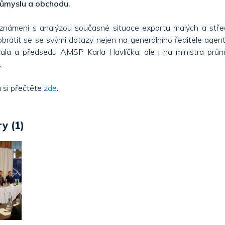
růmyslu a obchodu.
seznámeni s analýzou současné situace exportu malých a stře
t obrátit se se svými dotazy nejen na generálního ředitele age
ala a předsedu AMSP Karla Havlíčka, ale i na ministra prů
.
 si přečtěte
zde
.
y (1)