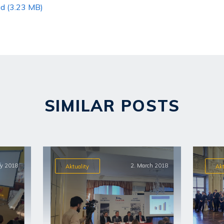
ad (3.23 MB)
SIMILAR POSTS
ry 2018
2. March 2018
Aktuality
Akt