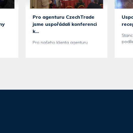
Pro agenturu CzechTrade
Uspo
ny
jsme uspořádali konferenci
recep
k...
Stanc
podíl
Pro našeho klienta agenturu
slavn
CzechTrade jsme připravili
130 ho
tiskovou konferenci na téma
shrnutí...