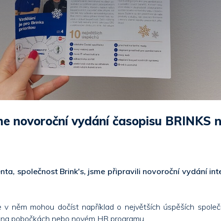
me novoroční vydání časopisu BRINKS 
nta, společnost Brink's, jsme připravili novoroční vydání in
 v něm mohou dočíst například o největších úspěších společ
h na pobočkách nebo novém HR programu.