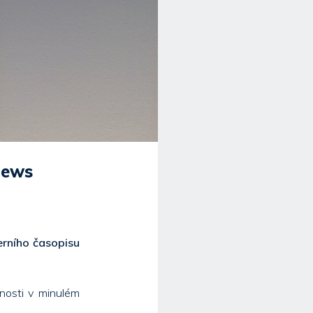
news
terního časopisu
nosti v minulém