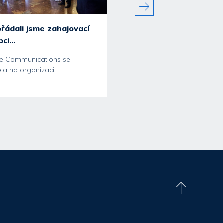
řádali jsme zahajovací
Agentura CzechTrade
ci...
představila na tiskové..
e Communications se
V úterý 12. 6. jsme v prosto
ela na organizaci
hotelu Barceló uspořádali t
ostního večera pro více než
konferenci ku příležitosti...
stů, kterým 11....