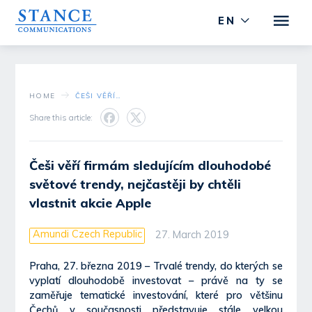
EN
HOME
ČEŠI VĚŘÍ FIRMÁM SLEDUJÍCÍM DLOUHODOBÉ SVĚTOVÉ TRENDY, NEJČASTĚJI BY CHTĚLI VLASTNIT AKCIE APPLE
Share this article:
Češi věří firmám sledujícím dlouhodobé
světové trendy, nejčastěji by chtěli
vlastnit akcie Apple
Amundi Czech Republic
27. March 2019
Praha, 27. března 2019 – Trvalé trendy, do kterých se
vyplatí dlouhodobě investovat – právě na ty se
zaměřuje tematické investování, které pro většinu
Čechů v současnosti představuje stále velkou