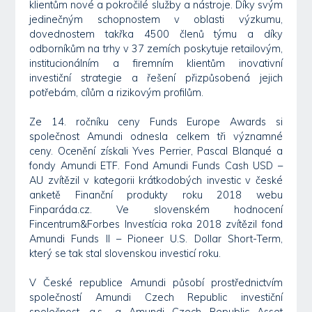
klientům nové a pokročilé služby a nástroje. Díky svým
jedinečným schopnostem v oblasti výzkumu,
dovednostem takřka 4500 členů týmu a díky
odborníkům na trhy v 37 zemích poskytuje retailovým,
institucionálním a firemním klientům inovativní
investiční strategie a řešení přizpůsobená jejich
potřebám, cílům a rizikovým profilům.
Ze 14. ročníku ceny Funds Europe Awards si
společnost Amundi odnesla celkem tři významné
ceny. Ocenění získali Yves Perrier, Pascal Blanqué a
fondy Amundi ETF. Fond Amundi Funds Cash USD –
AU zvítězil v kategorii krátkodobých investic v české
anketě Finanční produkty roku 2018 webu
Finparáda.cz. Ve slovenském hodnocení
Fincentrum&Forbes Investícia roka 2018 zvítězil fond
Amundi Funds II – Pioneer U.S. Dollar Short-Term,
který se tak stal slovenskou investicí roku.
V České republice Amundi působí prostřednictvím
společností Amundi Czech Republic investiční
společnost, a.s., a Amundi Czech Republic Asset