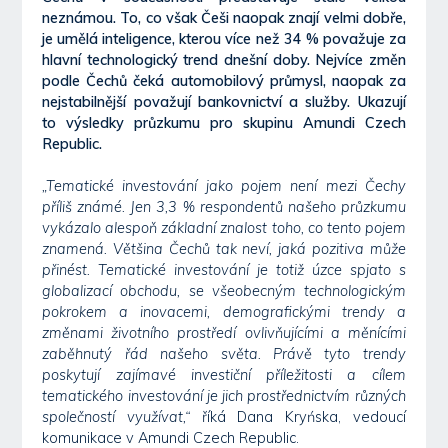
neznámou. To, co však Češi naopak znají velmi dobře,
je umělá inteligence, kterou více než 34 % považuje za
hlavní technologický trend dnešní doby. Nejvíce změn
podle Čechů čeká automobilový průmysl, naopak za
nejstabilnější považují bankovnictví a služby. Ukazují
to výsledky průzkumu pro skupinu Amundi Czech
Republic.
„Tematické investování jako pojem není mezi Čechy
příliš známé. Jen 3,3 % respondentů našeho průzkumu
vykázalo alespoň základní znalost toho, co tento pojem
znamená. Většina Čechů tak neví, jaká pozitiva může
přinést. Tematické investování je totiž úzce spjato s
globalizací obchodu, se všeobecným technologickým
pokrokem a inovacemi, demografickými trendy a
změnami životního prostředí ovlivňujícími a měnícími
zaběhnutý řád našeho světa. Právě tyto trendy
poskytují zajímavé investiční příležitosti a cílem
tematického investování je jich prostřednictvím různých
společností využívat,“
říká Dana Kryńska, vedoucí
komunikace v Amundi Czech Republic.