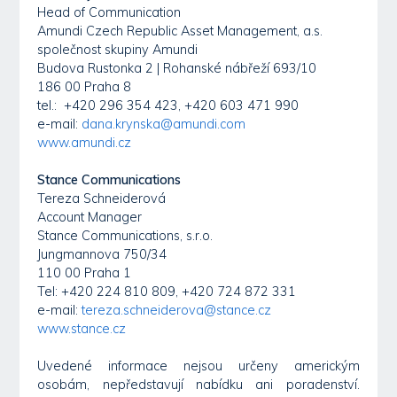
Head of Communication
Amundi Czech Republic Asset Management, a.s.
společnost skupiny Amundi
Budova Rustonka 2 | Rohanské nábřeží 693/10
186 00 Praha 8
tel.: +420 296 354 423, +420 603 471 990
e-mail:
dana.krynska@amundi.com
www.amundi.cz
Stance Communications
Tereza Schneiderová
Account Manager
Stance Communications, s.r.o.
Jungmannova 750/34
110 00 Praha 1
Tel: +420 224 810 809, +420 724 872 331
e-mail:
tereza.schneiderova@stance.cz
www.stance.cz
Uvedené informace nejsou určeny americkým
osobám, nepředstavují nabídku ani poradenství.