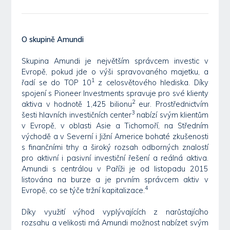
O skupině Amundi
Skupina Amundi je největším správcem investic v
Evropě, pokud jde o výši spravovaného majetku, a
1
řadí se do TOP 10
z celosvětového hlediska. Díky
spojení s Pioneer Investments spravuje pro své klienty
2
aktiva v hodnotě 1,425 bilionu
eur. Prostřednictvím
3
šesti hlavních investičních center
nabízí svým klientům
v Evropě, v oblasti Asie a Tichomoří, na Středním
východě a v Severní i Jižní Americe bohaté zkušenosti
s finančními trhy a široký rozsah odborných znalostí
pro aktivní i pasivní investiční řešení a reálná aktiva.
Amundi s centrálou v Paříži je od listopadu 2015
listována na burze a je prvním správcem aktiv v
4
Evropě, co se týče tržní kapitalizace.
Díky využití výhod vyplývajících z narůstajícího
rozsahu a velikosti má Amundi možnost nabízet svým