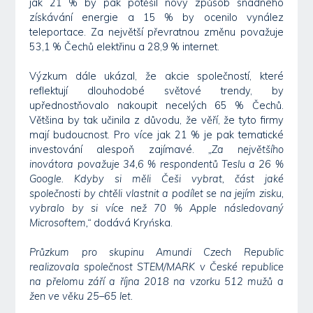
jak 21 % by pak potěšil nový způsob snadného
získávání energie a 15 % by ocenilo vynález
teleportace. Za největší převratnou změnu považuje
53,1 % Čechů elektřinu a 28,9 % internet.
Výzkum dále ukázal, že akcie společností, které
reflektují dlouhodobé světové trendy, by
upřednostňovalo nakoupit necelých 65 % Čechů.
Většina by tak učinila z důvodu, že věří, že tyto firmy
mají budoucnost. Pro více jak 21 % je pak tematické
investování alespoň zajímavé.
„Za největšího
inovátora považuje 34,6 % respondentů Teslu a 26 %
Google. Kdyby si měli Češi vybrat, část jaké
společnosti by chtěli vlastnit a podílet se na jejím zisku,
vybralo by si více než 70 % Apple následovaný
Microsoftem,“
dodává Kryńska.
Průzkum pro skupinu Amundi Czech Republic
realizovala společnost STEM/MARK v České republice
na přelomu září a října 2018 na vzorku 512 mužů a
žen ve věku 25–65 let.