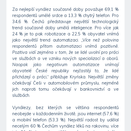
Za nejlepší vynález současné doby považuje 69,1 %
respondentů umělé srdce a 13,3 % chytrý telefon. Pro
34,6 %. Čechů představuje největší technologický
trend současné doby umělá inteligence. Pro více jak
24 % je to pak robotizace a 22,5 % obyvatel vnímá
jako největší trend automatizaci.
„Více než polovina
respondentů přitom automatizaci vnímá pozitivně.
Pozitiva vidí zejména v tom, že se lidé uvolní pro práci
ve službách a ve vzniku nových specializací a oborů.
Naopak jako negativum automatizace vnímají
obyvatelé České republiky nejčastěji to, že lidé
přicházejí o práci,“
přibližuje Kryńska. Největší změny
očekávají Češi v automobilovém průmyslu, nejméně
jich naproti tomu očekávají v bankovnictví a ve
službách.
Vynálezy, bez kterých se většina respondentů
neobejde v každodenním životě, jsou internet (57,6 %)
a mobilní telefon (53,3 %). Největší radost by udělal
necelým 60 % Čechům vynález léků na rakovinu, více