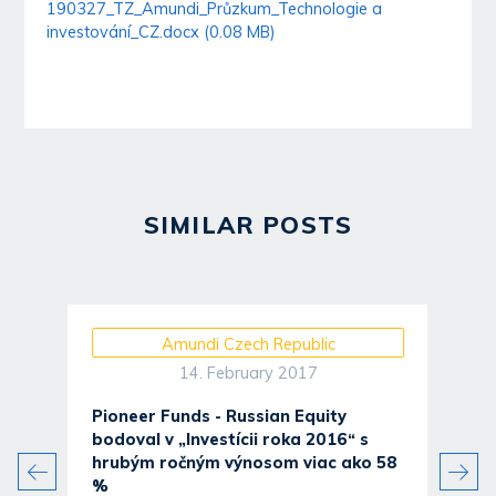
190327_TZ_Amundi_Průzkum_Technologie a
investování_CZ.docx (0.08 MB)
SIMILAR POSTS
Amundi Czech Republic
14. February 2017
Pioneer Funds - Russian Equity
bodoval v „Investícii roka 2016“ s
5
hrubým ročným výnosom viac ako 58
%