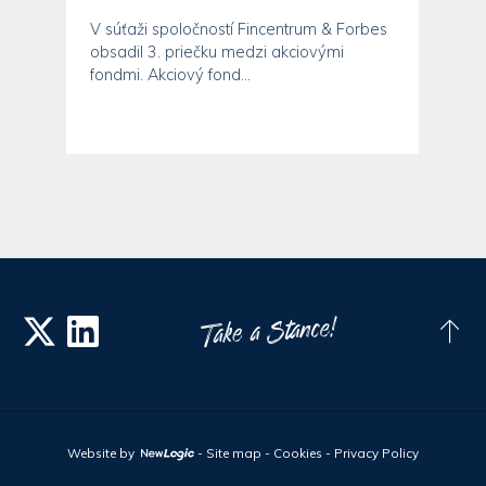
t
V súťaži spoločností Fincentrum & Forbes
obsadil 3. priečku medzi akciovými
fondmi. Akciový fond...
Website by
-
Site map
-
Cookies
-
Privacy Policy