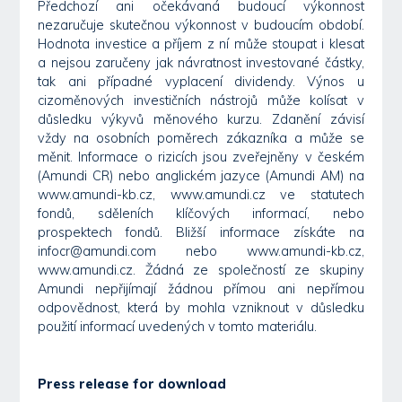
Předchozí ani očekávaná budoucí výkonnost
nezaručuje skutečnou výkonnost v budoucím období.
Hodnota investice a příjem z ní může stoupat i klesat
a nejsou zaručeny jak návratnost investované částky,
tak ani případné vyplacení dividendy. Výnos u
cizoměnových investičních nástrojů může kolísat v
důsledku výkyvů měnového kurzu. Zdanění závisí
vždy na osobních poměrech zákazníka a může se
měnit. Informace o rizicích jsou zveřejněny v českém
(Amundi CR) nebo anglickém jazyce (Amundi AM) na
www.amundi-kb.cz, www.amundi.cz ve statutech
fondů, sděleních klíčových informací, nebo
prospektech fondů. Bližší informace získáte na
infocr@amundi.com nebo www.amundi-kb.cz,
www.amundi.cz. Žádná ze společností ze skupiny
Amundi nepřijímají žádnou přímou ani nepřímou
odpovědnost, která by mohla vzniknout v důsledku
použití informací uvedených v tomto materiálu.
Press release for download