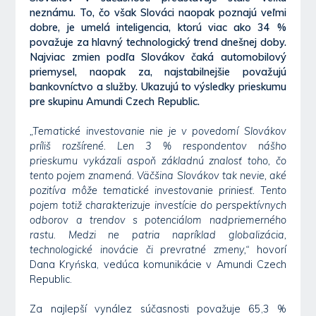
neznámu. To, čo však Slováci naopak poznajú veľmi
dobre, je umelá inteligencia, ktorú viac ako 34 %
považuje za hlavný technologický trend dnešnej doby.
Najviac zmien podľa Slovákov čaká automobilový
priemysel, naopak za, najstabilnejšie považujú
bankovníctvo a služby. Ukazujú to výsledky prieskumu
pre skupinu Amundi Czech Republic.
„Tematické investovanie nie je v povedomí Slovákov
príliš rozšírené. Len 3 % respondentov nášho
prieskumu vykázali aspoň základnú znalosť toho, čo
tento pojem znamená. Väčšina Slovákov tak nevie, aké
pozitíva môže tematické investovanie priniesť. Tento
pojem totiž charakterizuje investície do perspektívnych
odborov a trendov s potenciálom nadpriemerného
rastu. Medzi ne patria napríklad globalizácia,
technologické inovácie či prevratné zmeny,“
hovorí
Dana Kryńska, vedúca komunikácie v Amundi Czech
Republic.
Za najlepší vynález súčasnosti považuje 65,3 %