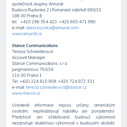
společnost skupiny Amundi
Budova Rustonka 2 | Rohanské nábřeží 693/10
186 00 Praha 8
tel.: +420 296 354 423, +420 603 471 990
e-mail:
dana.krynska@amundi.com
www.amundi.cz
Stance Communications
Tereza Schneiderová
Account Manager
Stance Communications, s.r.o.
Jungmannova 750/34
110 00 Praha 1
Tel: +420 224 810 809, +420 724 872 331
e-mail:
tereza.schneiderova@stance.cz
www.stance.cz
Uvedené informace nejsou určeny americkým
osobám, nepředstavují nabídku ani poradenství.
Předchozí ani očekávaná budoucí výkonnost
nezaručuje skutečnou výkonnost v budoucím období.