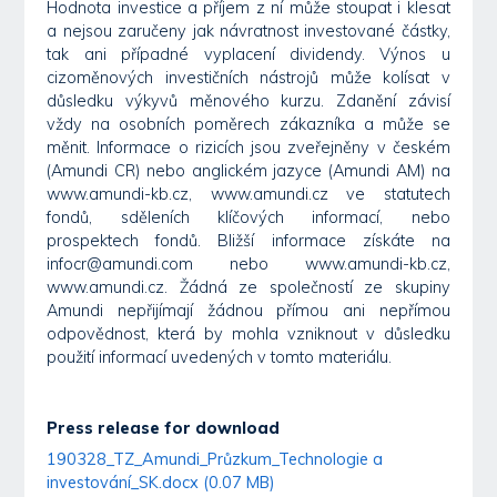
Hodnota investice a příjem z ní může stoupat i klesat
a nejsou zaručeny jak návratnost investované částky,
tak ani případné vyplacení dividendy. Výnos u
cizoměnových investičních nástrojů může kolísat v
důsledku výkyvů měnového kurzu. Zdanění závisí
vždy na osobních poměrech zákazníka a může se
měnit. Informace o rizicích jsou zveřejněny v českém
(Amundi CR) nebo anglickém jazyce (Amundi AM) na
www.amundi-kb.cz, www.amundi.cz ve statutech
fondů, sděleních klíčových informací, nebo
prospektech fondů. Bližší informace získáte na
infocr@amundi.com nebo www.amundi-kb.cz,
www.amundi.cz. Žádná ze společností ze skupiny
Amundi nepřijímají žádnou přímou ani nepřímou
odpovědnost, která by mohla vzniknout v důsledku
použití informací uvedených v tomto materiálu.
Press release for download
190328_TZ_Amundi_Průzkum_Technologie a
investování_SK.docx (0.07 MB)