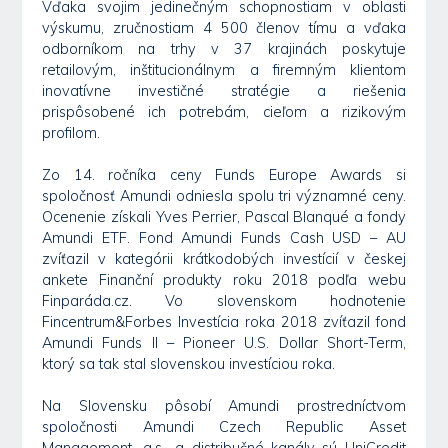
Vďaka svojim jedinečným schopnostiam v oblasti
výskumu, zručnostiam 4 500 členov tímu a vďaka
odborníkom na trhy v 37 krajinách poskytuje
retailovým, inštitucionálnym a firemným klientom
inovatívne investičné stratégie a riešenia
prispôsobené ich potrebám, cieľom a rizikovým
profilom.
Zo 14. ročníka ceny Funds Europe Awards si
spoločnosť Amundi odniesla spolu tri významné ceny.
Ocenenie získali Yves Perrier, Pascal Blanqué a fondy
Amundi ETF. Fond Amundi Funds Cash USD – AU
zvíťazil v kategórii krátkodobých investícií v českej
ankete Finanční produkty roku 2018 podľa webu
Finparáda.cz. Vo slovenskom hodnotenie
Fincentrum&Forbes Investícia roka 2018 zvíťazil fond
Amundi Funds II – Pioneer U.S. Dollar Short-Term,
ktorý sa tak stal slovenskou investíciou roka.
Na Slovensku pôsobí Amundi prostredníctvom
spoločnosti Amundi Czech Republic Asset
Management, a.s., a distribučné kanály sú UniCredit