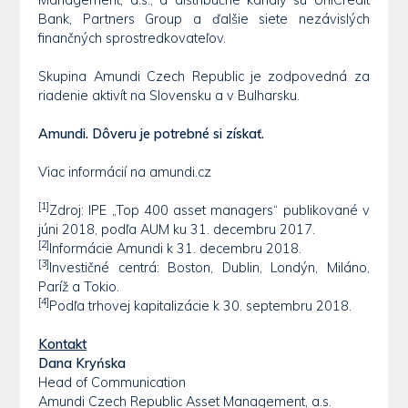
Bank, Partners Group a ďalšie siete nezávislých
finančných sprostredkovateľov.
Skupina Amundi Czech Republic je zodpovedná za
riadenie aktivít na Slovensku a v Bulharsku.
Amundi. Dôveru je potrebné si získať.
Viac informácií na amundi.cz
[1]
Zdroj: IPE „Top 400 asset managers“ publikované v
júni 2018, podľa AUM ku 31. decembru 2017.
[2]
Informácie Amundi k 31. decembru 2018.
[3]
Investičné centrá: Boston, Dublin, Londýn, Miláno,
Paríž a Tokio.
[4]
Podľa trhovej kapitalizácie k 30. septembru 2018.
Kontakt
Dana Kryńska
Head of Communication
Amundi Czech Republic Asset Management, a.s.