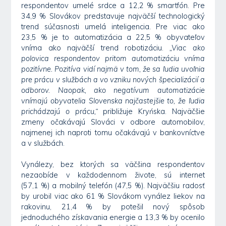
respondentov umelé srdce a 12,2 % smartfón. Pre
34,9 % Slovákov predstavuje najväčší technologický
trend súčasnosti umelá inteligencia. Pre viac ako
23,5 % je to automatizácia a 22,5 % obyvateľov
vníma ako najväčší trend robotizáciu.
„Viac ako
polovica respondentov pritom automatizáciu vníma
pozitívne. Pozitíva vidí najmä v tom, že sa ľudia uvoľnia
pre prácu v službách a vo vzniku nových špecializácií a
odborov. Naopak, ako negatívum automatizácie
vnímajú obyvatelia Slovenska najčastejšie to, že ľudia
prichádzajú o prácu,“
približuje Kryńska. Najväčšie
zmeny očakávajú Slováci v odbore automobilov,
najmenej ich naproti tomu očakávajú v bankovníctve
a v službách.
Vynálezy, bez ktorých sa väčšina respondentov
nezaobíde v každodennom živote, sú internet
(57,1 %) a mobilný telefón (47,5 %). Najväčšiu radosť
by urobil viac ako 61 % Slovákom vynález liekov na
rakovinu, 21,4 % by potešil nový spôsob
jednoduchého získavania energie a 13,3 % by ocenilo