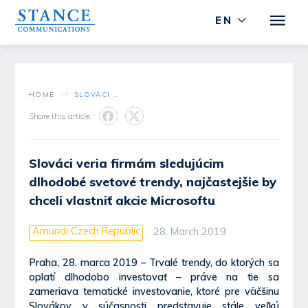
EN
HOME
SLOVÁCI VERIA FIRMÁM SLEDUJÚCIM DLHODOBÉ SVETOVÉ TRENDY, NAJČASTEJŠIE BY CHCELI VLASTNIŤ AKCIE MICROSOFTU
Share this article:
Slováci veria firmám sledujúcim
dlhodobé svetové trendy, najčastejšie by
chceli vlastniť akcie Microsoftu
Amundi Czech Republic
28. March 2019
Praha, 28. marca 2019 – Trvalé trendy, do ktorých sa
oplatí dlhodobo investovať – práve na tie sa
zameriava tematické investovanie, ktoré pre väčšinu
Slovákov v súčasnosti predstavuje stále veľkú