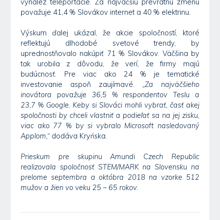
vynález teleportácie. Za najväčšiu prevratnú zmenu
považuje 41,4 % Slovákov internet a 40 % elektrinu.
Výskum ďalej ukázal, že akcie spoločností, ktoré
reflektujú dlhodobé svetové trendy, by
uprednostňovalo nakúpiť 71 % Slovákov. Väčšina by
tak urobila z dôvodu, že verí, že firmy majú
budúcnosť. Pre viac ako 24 % je tematické
investovanie aspoň zaujímavé.
„Za najväčšieho
inovátora považuje 36,5 % respondentov Teslu a
23,7 % Google. Keby si Slováci mohli vybrať, časť akej
spoločnosti by chceli vlastniť a podieľať sa na jej zisku,
viac ako 77 % by si vybralo Microsoft nasledovaný
Applom,“
dodáva Kryńska.
Prieskum pre skupinu Amundi Czech Republic
realizovala spoločnosť STEM/MARK na Slovensku na
prelome septembra a októbra 2018 na vzorke 512
mužov a žien vo veku 25 – 65 rokov.