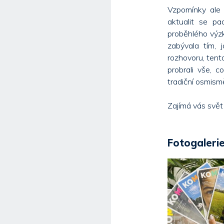
Vzpomínky ale 
aktualit se p
proběhlého výz
zabývala tím, 
rozhovoru, ten
probrali vše, 
tradiční osmism
Zajímá vás svět
Fotogalerie