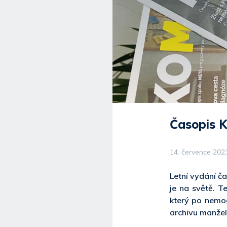
Časopis 
14. července 202
Letní vydání č
je na světě. T
který po nemoc
archivu manžel