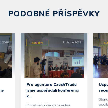
PODOBNÉ PŘÍSPĚVKY
ra 2018
2. března 2018
Aktuality
Akt
Pro agenturu CzechTrade
Uspo
ny
jsme uspořádali konferenci
recep
k...
Stanc
podíl
Pro našeho klienta agenturu