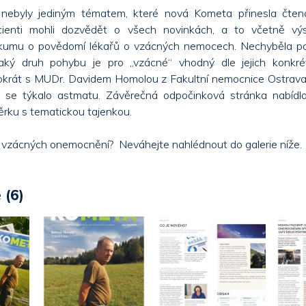
nebyly jediným tématem, které nová Kometa přinesla čten
acienti mohli dozvědět o všech novinkách, a to včetně vý
kumu o povědomí lékařů o vzácných nemocech. Nechyběla po
jaký druh pohybu je pro „vzácné“ vhodný dle jejich konkré
tokrát s MUDr. Davidem Homolou z Fakultní nemocnice Ostrava,
co se týkalo astmatu. Závěrečná odpočinková stránka nabídla
ěrku s tematickou tajenkou.
 vzácných onemocnění? Neváhejte nahlédnout do galerie níže.
 (6)