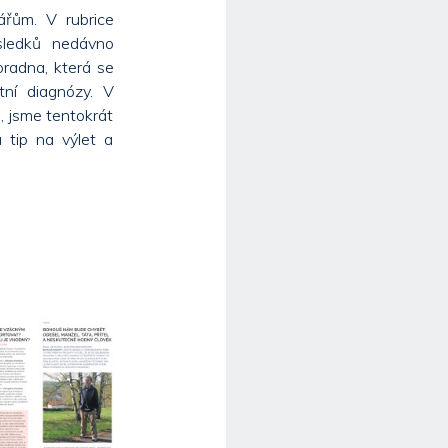
ářům. V rubrice
sledků nedávno
radna, která se
tní diagnózy. V
 jsme tentokrát
 tip na výlet a