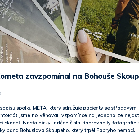
Kometa zavzpomínal na Bohouše Skou
3
asopisu spolku META, který sdružuje pacienty se střádavým
entokrát jsme ho věnovali vzpomínce na jednoho ze nejakti
i skonal. Nostalgicky laděné číslo doprovodily fotografi
ky pana Bohuslava Skoupého, který trpěl Fabryho nemocí.