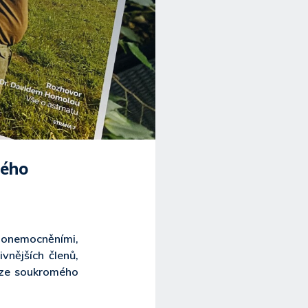
pého
i onemocněními,
vnějších členů,
e ze soukromého