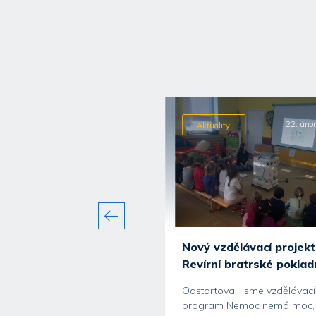
10. července 2026
22. úno
ality
Aktuality
avili jsme další vydání
Nový vzdělávací projekt
ního magazínu...
Revírní bratrské poklad
polečnost Ahrend CEE jsme
Odstartovali jsme vzdělávací
vili další vydání interního
program Nemoc nemá moc,