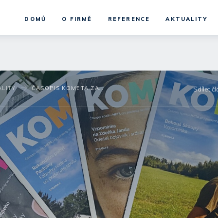
DOMŮ
O FIRMĚ
REFERENCE
AKTUALITY
ALITY
ČASOPIS KOMETA ZAVZPOMÍNAL NA BOHOUŠE SKOUPÉHO
Sdílet č