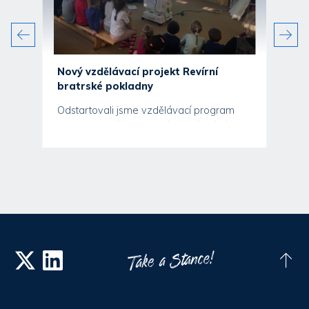
o
Nový vzdělávací projekt Revírní
bratrské pokladny
ili
Odstartovali jsme vzdělávací program
d
Nemoc nemá moc, kterým se Revírní
bratrská pokladna, zdravotní...