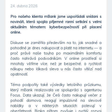
24. dubna 2026
Pro našeho klienta mBank jsme uspořádali snídani s
novináři, která spojila příjemné ranní setkání s velmi
aktuálním tématem: kyberbezpečností při placení
online.
Diskuse se zaměřila především na to, jak snadné a
pohodlné je dnes nakupovat a platit na internetu — a
proč právě naše touha po maximálním komfortu
často nahrává podvodníkům. V online prostředí si
mnohdy věříme více, než je bezpečné, a rychlost
nákupu nebo lákavá sleva u nás často vítězí nad
opatrností.
Téma podpořily také výsledky letošního průzkumu,
který mBank realizovala ve spolupráci s agenturou
Focus. Data ukazují, že Češi často nakupují večer z
pohodlí domova, reagují impulzivně na slevové
nabídky a v některých situacích polevují v
obezřetnosti. Rizika přitom zvyšuje i rychlý rozvoj