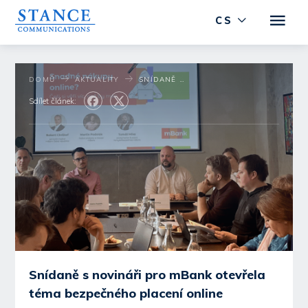
CS
DOMŮ
AKTUALITY
SNÍDANĚ S NOVINÁŘI PRO MBANK OTEVŘELA TÉMA BEZPEČNÉHO PLACENÍ ONLINE
Sdílet článek:
Snídaně s novináři pro mBank otevřela
téma bezpečného placení online