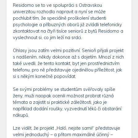
Residomo se to ve spolupráci s Ostravskou
univerzitou rozhodlo napravit a nyní se může
pochlubit tím, že speciálně proškolení studenti
psychologie a příbuzných oborů již zvládli telefonicky
zkontaktovat na čtyři tisíce seniorů z bytů Residomo a
vyslechnout si, co jim leží na srdci.
Ohlasy jsou zatím velmi pozitivní. Senioři přijali projekt
s nadšením, někdy dokonce až s dojetím. Mnozí z nich
také uvedli, že tento kontakt, byť jen prostřednictvím
telefonu, pro ně představuje ojedinělou příležitost, jak
si s někým konečně popovídat.
Se svými problémy se studentům svěřovaly spíše
ženy, muži naopak ocenili možnost probrat různá
témata a zajistit si praktické záležitosti, jako je
například dodání roušky, vyzvednutí léků či obstarání
nákupů.
Lze vidět, že projekt „Haló, nejste sami!“ představuje
velmi jednoduchý – a přitom maximálně účinný –