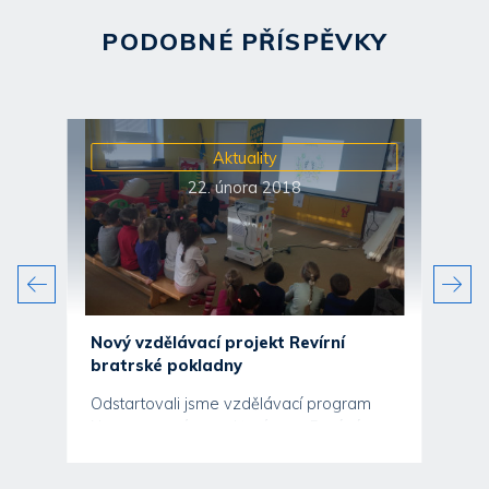
PODOBNÉ PŘÍSPĚVKY
Aktuality
22. února 2018
o
Nový vzdělávací projekt Revírní
bratrské pokladny
ili
Odstartovali jsme vzdělávací program
d
Nemoc nemá moc, kterým se Revírní
bratrská pokladna, zdravotní...