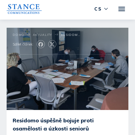
CS
DOMŮ
AKTUALITY
RESIDOMO ÚSPĚŠNĚ BOJUJE PROTI OSAMĚLOSTI A ÚZKOSTI SENIORŮ
Sdílet článek:
Residomo úspěšně bojuje proti
osamělosti a úzkosti seniorů