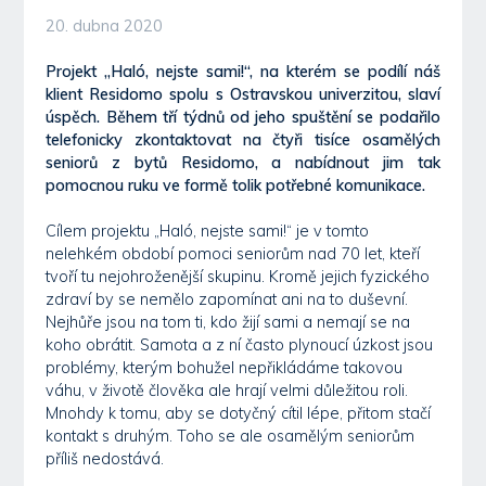
20. dubna 2020
Projekt „Haló, nejste sami!“, na kterém se podílí náš
klient Residomo spolu s Ostravskou univerzitou, slaví
úspěch. Během tří týdnů od jeho spuštění se podařilo
telefonicky zkontaktovat na čtyři tisíce osamělých
seniorů z bytů Residomo, a nabídnout jim tak
pomocnou ruku ve formě tolik potřebné komunikace.
Cílem projektu „Haló, nejste sami!“ je v tomto
nelehkém období pomoci seniorům nad 70 let, kteří
tvoří tu nejohroženější skupinu. Kromě jejich fyzického
zdraví by se nemělo zapomínat ani na to duševní.
Nejhůře jsou na tom ti, kdo žijí sami a nemají se na
koho obrátit. Samota a z ní často plynoucí úzkost jsou
problémy, kterým bohužel nepřikládáme takovou
váhu, v životě člověka ale hrají velmi důležitou roli.
Mnohdy k tomu, aby se dotyčný cítil lépe, přitom stačí
kontakt s druhým. Toho se ale osamělým seniorům
příliš nedostává.