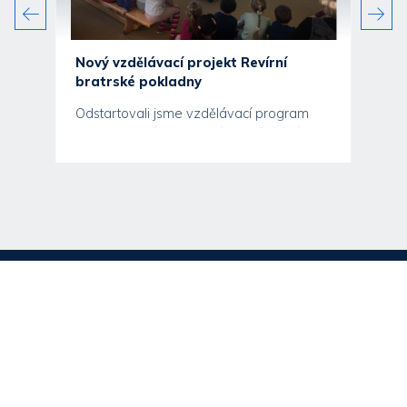
o
Nový vzdělávací projekt Revírní
bratrské pokladny
ili
Odstartovali jsme vzdělávací program
d
Nemoc nemá moc, kterým se Revírní
bratrská pokladna, zdravotní...