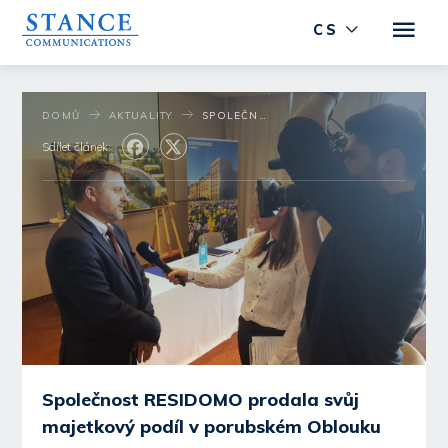
CS
DOMŮ
AKTUALITY
SPOLEČNOST RESIDOMO PRODALA SVŮJ MAJETKOVÝ PODÍL V PORUBSKÉM OBLOUKU
Sdílet článek:
Společnost RESIDOMO prodala svůj
majetkový podíl v porubském Oblouku