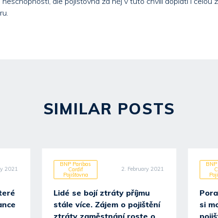
neschopnosti, ale pojišťovna za něj v tuto chvíli doplatí i celou 
ru.
SIMILAR POSTS
BNP Paribas
BNP 
ry 2021
2. February 2021
Cardif
C
Pojišťovna
Poj
teré
Lidé se bojí ztráty příjmu
Pora
ance
stále více. Zájem o pojištění
si m
ztráty zaměstnání roste o
pojiš