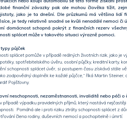
strukcích nebo koupi automobilu se této formě získání pro
dobé finanční závazky pak ale mohou člověka tížit, ze
istoty, jako je ta dnešní. Dle průzkumů má většina lidí f
ěsíce, je tedy relativně snadné se kvůli nenadálé nemoci či 
není domácnost schopná pokrýt z finančních rezerv všechn
pnosti splácet může v takovéto situaci výrazně pomoci.
y typy půjček
osti splácet pomůže v případě reálných životních rizik, jako je v
otéky, spotřebitelského úvěru, osobní půjčky, kreditní karty, k
tění schopnosti splácet úvěr, si postupem času získává stále vět
ako zodpovědný doplněk ke každé půjčce,“
říká Martin Steiner, 
dif Pojišťovny.
ovní neschopnosti, nezaměstnanosti, invaliditě nebo péči o 
 v případě výpadku pravidelných příjmů, který nastává nejčastěj
nosti. Pomáhá ale i proti riziku ztráty schopnosti splácet z důvo
šetřování člena rodiny, duševních nemocí a pochopitelně i úmrtí.