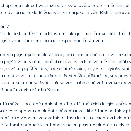
schopnosti splácet vychází buď z výše úvěru nebo z měsíční splá
edy lidi na základě žádných kritérií jako je věk, BMI či rizikov
ění?
ní dojde k nejtěžším událostem, jako je úmrtí či invalidita II. či II
 pojišťovnou uhrazena dosud nesplacená část úvěru.
padech pojistných událostí jako jsou dlouhodobá pracovní nesc
ou pojišťovnou v rámci plnění uhrazeny jednotlivé měsíční splátky
lajkového pojištění kryjeme reálná rizika, kdy jsme výluky stá
ximalizovali ochranu klienta. Nejlepším příkladem jsou pojist
vní neschopností kvůli bolesti zad potvrzené zobrazovacím v
chami,“
uzavírá Martin Steiner.
ntů může u pojistné události dojít po 12 měsících k jejímu překlo
í neschopnosti do plnění z důvodu invalidity. Stane se tak v př
ošlo ke zlepšení zdravotního stavu klienta a klientovi byla přiz
upně. V tomto případě klient obdrží nejen pojistné plnění za celýc