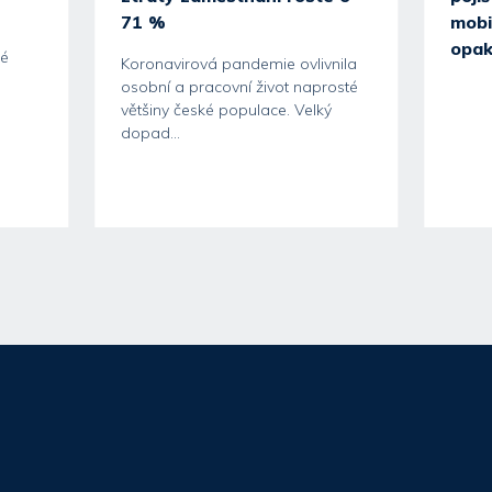
71 %
mobi
m
opak
ké
Koronavirová pandemie ovlivnila
osobní a pracovní život naprosté
většiny české populace. Velký
dopad...