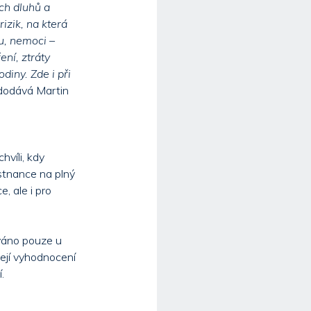
ch dluhů a
izik, na která
u, nemoci –
ní, ztráty
diny. Zde i při
odává Martin
hvíli, kdy
stnance na plný
, ale i pro
ováno pouze u
její vyhodnocení
.