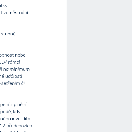
tky.
ost zaměstnání.
I. stupně
hopnost nebo
.
„V rámci
hli na minimum
né události
yšetřením či
pení z plnění
ípadě, kdy
nána invalidita
h 12 předchozích