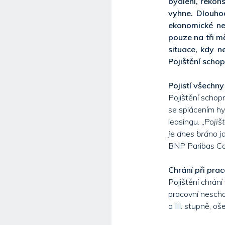
bydlení, rekon
vyhne. Dlouho
ekonomické nej
pouze na tři m
situace, kdy 
Pojištění scho
Pojistí všechn
Pojištění schopn
se splácením hyp
leasingu.
„Pojiš
je dnes bráno j
BNP Paribas Car
Chrání při prac
Pojištění chrání
pracovní neschop
a III. stupně, o