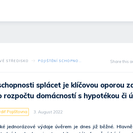
VÉ STŘEDISKO
POJIŠTĚNÍ SCHOPNOSTI SPLÁCET JE KLÍČOVOU OPOROU ZDRAVÉHO FINANČNÍHO ROZPOČTU DOMÁCNOSTÍ S HYPOTÉKOU ČI ÚVĚREM
Share this ar
 schopnosti splácet je klíčovou oporou 
o rozpočtu domácností s hypotékou či 
dif Pojišťovna
3. August 2022
lké jednorázové výdaje úvěrem je dnes již běžné. Hlavně 