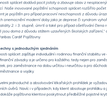
pnosti splácet dodává pocit jistoty a zbavuje obav z nesplacený
í. Naše inovované pojištění schopnosti splácet rozšířilo počet r
ient je pojištěn pro případ pracovní neschopnosti z důvodu úraz
h onemocnění moderní doby jako je deprese či syndrom vyhoře
lidity 2. i 3. stupně, úmrtí a také pro případ ošetřování člena ro
eré jsou doma z důvodu státem uzavřených školských zařízení,“
d
aribas Cardif Pojišťovny.
všechny s jednoduchým sjednáním
sti splácet zajišťuje individuální i rodinnou finanční stabilitu ve c
í finanční závazky a je určeno pro každého, tedy nejen pro zamě
zek, pro zaměstnance na dobu určitou i neurčitou a pro důchodce
městnance a vojáky.
 velmi jednoduché a absolvování lékařských prohlídek je vyžad
ích úvěrů. Navíc i v případech, kdy klient absolvuje prohlídku a 
 dokáže pojišťovna klientovi poskytnout předběžné pojistné krytí