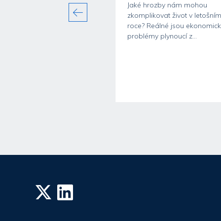
Jaké hrozby nám mohou
zkomplikovat život v letošní
roce? Reálné jsou ekonomic
ní léto bez komplikací:
problémy plynoucí z...
ředcházet úrazům a...
řeje pohybu, cestování i
. Děti tráví více času na
ch, kolech nebo u vody,
...