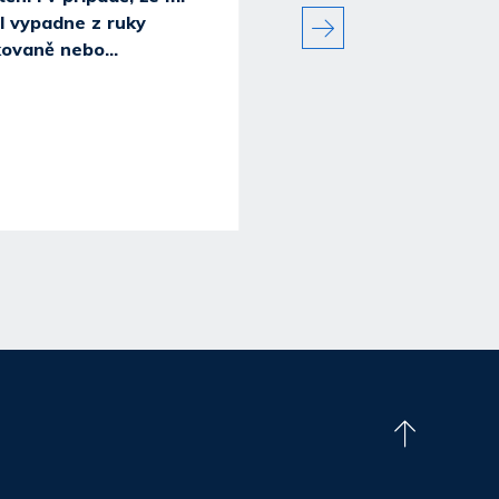
l vypadne z ruky
statistik prodejců vypla
ovaně nebo...
pojistit?
Za elektrospotřebiče utrácej
domácnosti nemalé peníze. 
často opakovaně. Při nákupu