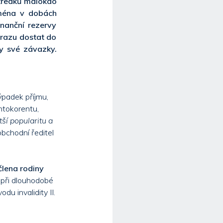
středků málokdo
jména v dobách
inanční rezervy
úrazu dostat do
y své závazky.
ýpadek příjmu,
ontokorentu,
ší popularitu a
obchodní ředitel
člena rodiny
i při dlouhodobé
du invalidity II.