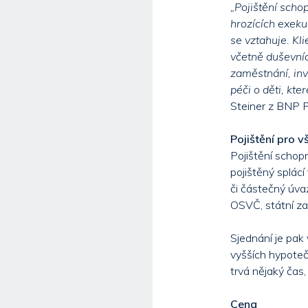
„Pojištění scho
hrozících exekuc
se vztahuje. Kl
včetně duševníc
zaměstnání, inva
péči o děti, kt
Steiner z BNP P
Pojištění pro 
Pojištění schopno
pojištěný splác
či částečný úva
OSVČ, státní za
Sjednání je pak
vyšších hypotečn
trvá nějaký čas,
Cena