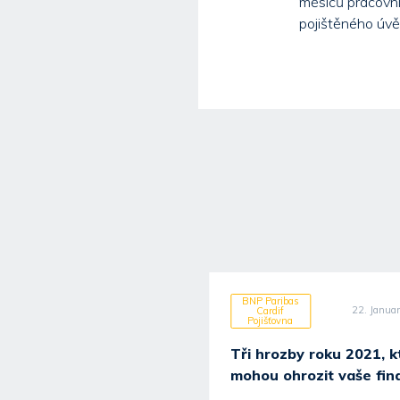
měsíců pracovní 
pojištěného úvě
Paribas
BNP Paribas
30. June 2026
22. Janua
rdif
Cardif
šťovna
Pojišťovna
Tři hrozby roku 2021, k
mohou ohrozit vaše fin