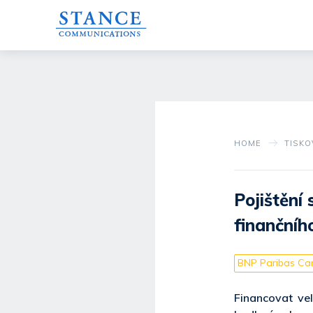
HOME
TISKO
Pojištění
finančníh
BNP Paribas Car
Financovat ve