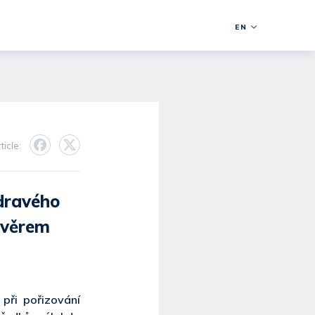
EN
ticle:
zdravého
úvěrem
při pořizování