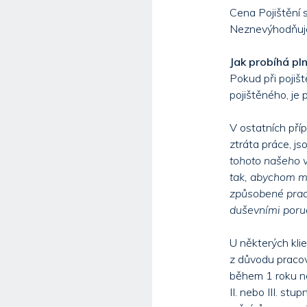
Cena Pojištění 
Neznevýhodňuje t
Jak probíhá pln
Pokud při pojiště
pojištěného, je
V ostatních pří
ztráta práce, js
tohoto našeho v
tak, abychom ma
způsobené praco
duševními poru
U některých klie
z důvodu pracovn
během 1 roku ned
II. nebo III. st