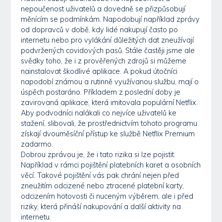
nepoučenost uživatelů a dovedně se přizpůsobují
měnícím se podmínkám. Napodobují například zprávy
od dopravců v době, kdy lidé nakupují často po
internetu nebo pro vylákání důležitých dat zneužívají
podvržených covidových pasů. Stále častěji jsme ale
svědky toho, že i z prověřených zdrojů si můžeme
nainstalovat škodlivé aplikace. A pokud útočníci
napodobí známou a rutinně využívanou službu, mají o
úspěch postaráno. Příkladem z poslední doby je
zavirovaná aplikace, která imitovala populární Netflix.
Aby podvodníci nalákali co nejvíce uživatelů ke
stažení, slibovali, že prostřednictvím tohoto programu
získají dvouměsíční přístup ke službě Netflix Premium
zadarmo.
Dobrou zprávou je, že i tato rizika si lze pojistit.
Například v rámci pojištění platebních karet a osobních
věcí. Takové pojištění vás pak chrání nejen před
zneužitím odcizené nebo ztracené platební karty,
odcizením hotovosti či nuceným výběrem, ale i před
riziky, která přináší nakupování a další aktivity na
internetu.