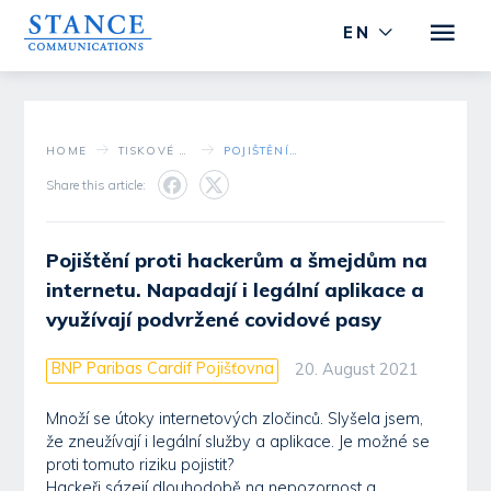
EN
HOME
TISKOVÉ STŘEDISKO
POJIŠTĚNÍ PROTI HACKERŮM A ŠMEJDŮM NA INTERNETU. NAPADAJÍ I LEGÁLNÍ APLIKACE A VYUŽÍVAJÍ PODVRŽENÉ COVIDOVÉ PASY
Share this article:
Pojištění proti hackerům a šmejdům na
internetu. Napadají i legální aplikace a
využívají podvržené covidové pasy
BNP Paribas Cardif Pojišťovna
20. August 2021
Množí se útoky internetových zločinců. Slyšela jsem,
že zneužívají i legální služby a aplikace. Je možné se
proti tomuto riziku pojistit?
Hackeři sázejí dlouhodobě na nepozornost a