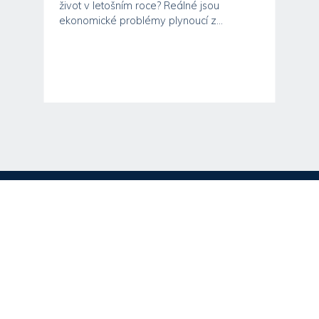
život v letošním roce? Reálné jsou
ekonomické problémy plynoucí z...
ěti
u
Website by
-
Site map
-
Cookies
-
Privacy Policy