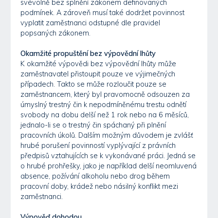
svévolně bez splnění zákonem definovaných
podmínek. A zároveň musí také dodržet povinnost
vyplatit zaměstnanci odstupné dle pravidel
popsaných zákonem.
Okamžité propuštění bez výpovědní lhůty
K okamžité výpovědi bez výpovědní lhůty může
zaměstnavatel přistoupit pouze ve výjimečných
případech. Takto se může rozloučit pouze se
zaměstnancem, který byl pravomocně odsouzen za
úmyslný trestný čin k nepodmíněnému trestu odnětí
svobody na dobu delší než 1 rok nebo na 6 měsíců,
jednalo-li se o trestný čin spáchaný při plnění
pracovních úkolů. Dalším možným důvodem je zvlášť
hrubé porušení povinností vyplývající z právních
předpisů vztahujících se k vykonávané práci. Jedná se
o hrubé prohřešky, jako je například delší neomluvená
absence, požívání alkoholu nebo drog během
pracovní doby, krádež nebo násilný konflikt mezi
zaměstnanci.
Výpověď dohodou