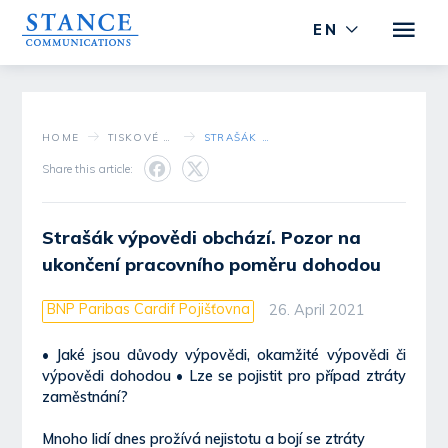
EN
HOME
TISKOVÉ STŘEDISKO
STRAŠÁK VÝPOVĚDI OBCHÁZÍ. POZOR NA UKONČENÍ PRACOVNÍHO POMĚRU DOHODOU
Share this article:
Strašák výpovědi obchází. Pozor na
ukončení pracovního poměru dohodou
BNP Paribas Cardif Pojišťovna
26. April 2021
• Jaké jsou důvody výpovědi, okamžité výpovědi či
výpovědi dohodou • Lze se pojistit pro případ ztráty
zaměstnání?
Mnoho lidí dnes prožívá nejistotu a bojí se ztráty