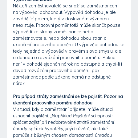
Někteří zaměstnavatelé se snaží se zaměstnancem
na výpovědi dohodnout. Výpověď dohodou je ale
zavádějící pojem, který v doslovném významu
neexistuje. Pracovní poměr totiž může skončit pouze
výpovědí ze strany zaměstnance nebo
zaměstnavatele, nebo dohodou obou stran o
ukončení pracovního poměru. U výpovědi dohodou se
tedy nejedná o výpověď v pravém slova smyslu, ale
o dohodu o rozvázání pracovního poměru. Pokud
není v dohodě sjednán nárok na odstupné a chybí-li i
důvod rozvázání pracovního poměru, pak
zaměstnanec podle zákona nemá na odstupné
nárok.
Pro případ ztráty zaměstnání se lze pojistit. Pozor na
ukončení pracovního poměru dohodou
V situaci, kdy o zaměstnání přijdete, může situaci
usnadnit pojištění.
„Například Pojištění schopnosti
splácet zajistí při nedobrovolné ztrátě zaměstnání
úhrady splátek hypotéky, jiných úvěrů, ale také
pomůže s běžným chodem domácnosti, úhradou