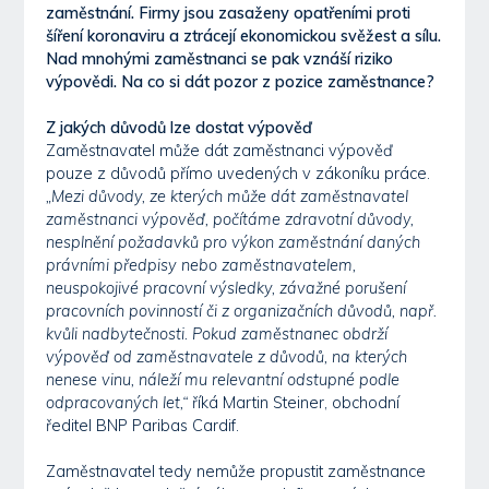
zaměstnání. Firmy jsou zasaženy opatřeními proti
šíření koronaviru a ztrácejí ekonomickou svěžest a sílu.
Nad mnohými zaměstnanci se pak vznáší riziko
výpovědi. Na co si dát pozor z pozice zaměstnance?
Z jakých důvodů lze dostat výpověď
Zaměstnavatel může dát zaměstnanci výpověď
pouze z důvodů přímo uvedených v zákoníku práce.
„Mezi důvody, ze kterých může dát zaměstnavatel
zaměstnanci výpověď, počítáme zdravotní důvody,
nesplnění požadavků pro výkon zaměstnání daných
právními předpisy nebo zaměstnavatelem,
neuspokojivé pracovní výsledky, závažné porušení
pracovních povinností či z organizačních důvodů, např.
kvůli nadbytečnosti. Pokud zaměstnanec obdrží
výpověď od zaměstnavatele z důvodů, na kterých
nenese vinu, náleží mu relevantní odstupné podle
odpracovaných let,“
říká Martin Steiner, obchodní
ředitel BNP Paribas Cardif.
Zaměstnavatel tedy nemůže propustit zaměstnance