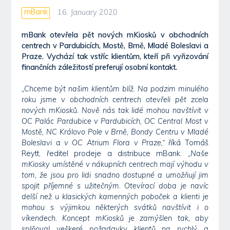
mBank
16. January 2020
mBank otevřela pět nových mKiosků v obchodních
centrech v Pardubicích, Mostě, Brně, Mladé Boleslavi a
Praze. Vychází tak vstříc klientům, kteří při vyřizování
finančních záležitostí preferují osobní kontakt.
„Chceme být našim klientům blíž. Na podzim minulého
roku jsme v obchodních centrech otevřeli pět zcela
nových mKiosků. Nově nás tak lidé mohou navštívit v
OC Palác Pardubice v Pardubicích, OC Central Most v
Mostě, NC Královo Pole v Brně, Bondy Centru v Mladé
Boleslavi a v OC Atrium Flora v Praze,“
říká Tomáš
Reytt, ředitel prodeje a distribuce mBank.
„Naše
mKiosky umístěné v nákupních centrech mají výhodu v
tom, že jsou pro lidi snadno dostupné a umožňují jim
spojit příjemné s užitečným. Otevírací doba je navíc
delší než u klasických kamenných poboček a klienti je
mohou s výjimkou některých svátků navštívit i o
víkendech. Koncept mKiosků je zamýšlen tak, aby
splňoval veškeré požadavky klientů na rychlý a