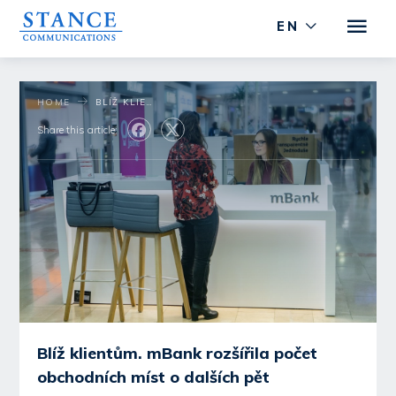
EN
HOME
BLÍŽ KLIENTŮM. MBANK ROZŠÍŘILA POČET OBCHODNÍCH MÍST O DALŠÍCH PĚT
Share this article:
Blíž klientům. mBank rozšířila počet
obchodních míst o dalších pět