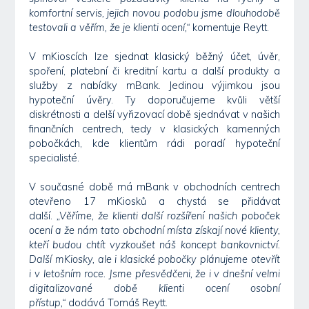
komfortní servis, jejich novou podobu jsme dlouhodobě
testovali a věřím, že je klienti ocení,“
komentuje Reytt.
V mKioscích lze sjednat klasický běžný účet, úvěr,
spoření, platební či kreditní kartu a další produkty a
služby z nabídky mBank. Jedinou výjimkou jsou
hypoteční úvěry. Ty doporučujeme kvůli větší
diskrétnosti a delší vyřizovací době sjednávat v našich
finančních centrech, tedy v klasických kamenných
pobočkách, kde klientům rádi poradí hypoteční
specialisté.
V současné době má mBank v obchodních centrech
otevřeno 17 mKiosků a chystá se přidávat
další.
„Věříme, že klienti další rozšíření našich poboček
ocení a že nám tato obchodní místa získají nové klienty,
kteří budou chtít vyzkoušet náš koncept bankovnictví.
Další mKiosky, ale i klasické pobočky plánujeme otevřít
i v letošním roce. Jsme přesvědčeni, že i v dnešní velmi
digitalizované době klienti ocení osobní
přístup,“
dodává Tomáš Reytt.