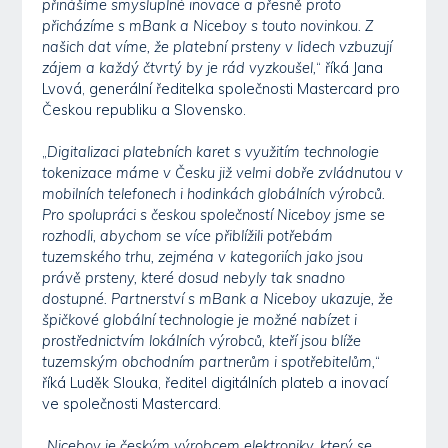
přinášíme smysluplné inovace a přesně proto
přicházíme s mBank a Niceboy s touto novinkou. Z
našich dat víme, že platební prsteny v lidech vzbuzují
zájem a každý čtvrtý by je rád vyzkoušel,
“ říká Jana
Lvová, generální ředitelka společnosti Mastercard pro
Českou republiku a Slovensko.
„
Digitalizaci platebních karet s využitím technologie
tokenizace máme v Česku již velmi dobře zvládnutou v
mobilních telefonech i hodinkách globálních výrobců.
Pro spolupráci s českou společností Niceboy jsme se
rozhodli, abychom se více přiblížili potřebám
tuzemského trhu, zejména v kategoriích jako jsou
právě prsteny, které dosud nebyly tak snadno
dostupné. Partnerství s mBank a Niceboy ukazuje, že
špičkové globální technologie je možné nabízet i
prostřednictvím lokálních výrobců, kteří jsou blíže
tuzemským obchodním partnerům i spotřebitelům,
“
říká Luděk Slouka, ředitel digitálních plateb a inovací
ve společnosti Mastercard.
„
Niceboy je českým výrobcem elektroniky, který se