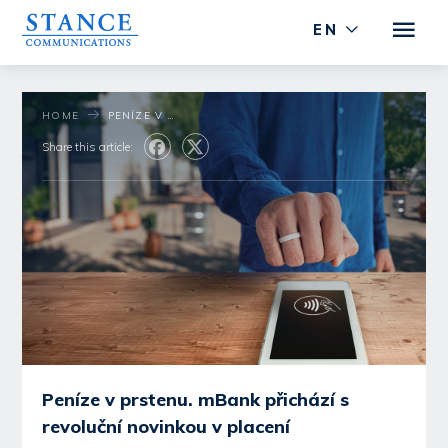
EN
HOME
PENÍZE V PRSTENU. MBANK PŘICHÁZÍ S REVOLUČNÍ NOVINKOU V PLACENÍ
Share this article:
Peníze v prstenu. mBank přichází s
revoluční novinkou v placení