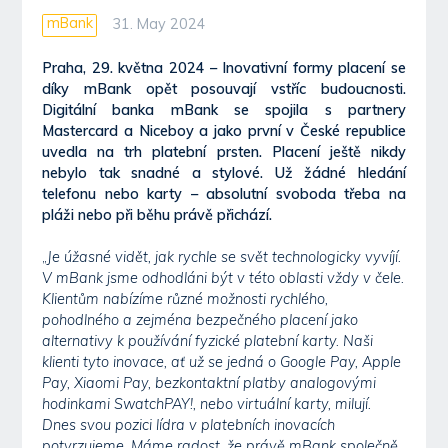
mBank
31. May 2024
Praha, 29. května 2024 – Inovativní formy placení se
díky mBank opět posouvají vstříc budoucnosti.
Digitální banka mBank se spojila s partnery
Mastercard a Niceboy a jako první v České republice
uvedla na trh platební prsten. Placení ještě nikdy
nebylo tak snadné a stylové. Už žádné hledání
telefonu nebo karty – absolutní svoboda třeba na
pláži nebo při běhu právě přichází.
„
Je úžasné vidět, jak rychle se svět technologicky vyvíjí.
V mBank jsme odhodláni být v této oblasti vždy v čele.
Klientům nabízíme různé možnosti rychlého,
pohodlného a zejména bezpečného placení jako
alternativy k používání fyzické platební karty. Naši
klienti tyto inovace, ať už se jedná o Google Pay, Apple
Pay, Xiaomi Pay, bezkontaktní platby analogovými
hodinkami SwatchPAY!, nebo virtuální karty, milují.
Dnes svou pozici lídra v platebních inovacích
potvrzujeme. Máme radost, že právě mBank společně