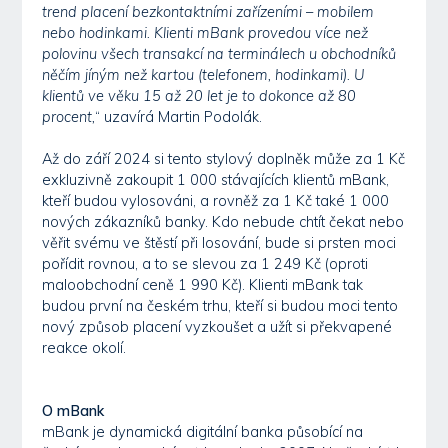
trend placení bezkontaktními zařízeními – mobilem
nebo hodinkami. Klienti mBank provedou více než
polovinu všech transakcí na terminálech u obchodníků
něčím jíným než kartou (telefonem, hodinkami). U
klientů ve věku 15 až 20 let je to dokonce až 80
procent,
“ uzavírá Martin Podolák.
Až do září 2024 si tento stylový doplněk může za 1 Kč
exkluzivně zakoupit 1 000 stávajících klientů mBank,
kteří budou vylosováni, a rovněž za 1 Kč také 1 000
nových zákazníků banky. Kdo nebude chtít čekat nebo
věřit svému ve štěstí při losování, bude si prsten moci
pořídit rovnou, a to se slevou za 1 249 Kč (oproti
maloobchodní ceně 1 990 Kč). Klienti mBank tak
budou první na českém trhu, kteří si budou moci tento
nový způsob placení vyzkoušet a užít si překvapené
reakce okolí.
O mBank
mBank je dynamická digitální banka působící na