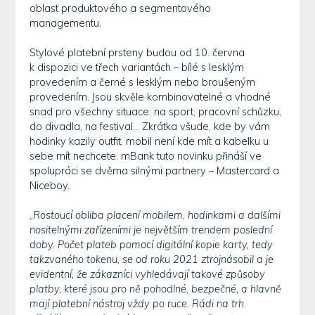
oblast produktového a segmentového
managementu.
Stylové platební prsteny budou od 10. června
k dispozici ve třech variantách – bílé s lesklým
provedením a černé s lesklým nebo broušeným
provedením. Jsou skvěle kombinovatelné a vhodné
snad pro všechny situace: na sport, pracovní schůzku,
do divadla, na festival... Zkrátka všude, kde by vám
hodinky kazily outfit, mobil není kde mít a kabelku u
sebe mít nechcete. mBank tuto novinku přináší ve
spolupráci se dvěma silnými partnery – Mastercard a
Niceboy.
„
Rostoucí obliba placení mobilem, hodinkami a dalšími
nositelnými zařízeními je největším trendem poslední
doby. Počet plateb pomocí digitální kopie karty, tedy
takzvaného tokenu, se od roku 2021 ztrojnásobil a je
evidentní, že zákazníci vyhledávají takové způsoby
platby, které jsou pro ně pohodlné, bezpečné, a hlavně
mají platební nástroj vždy po ruce. Rádi na trh