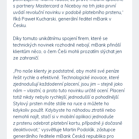
s partnery Mastercard a Niceboy na trh jako první
uvádí revoluční novinku v podobě platebního prstenu,
“
říká Paweł Kucharski, generální ředitel mBank v
Česku.
Díky tomuto unikátnímu spojení firem, které se
technických novinek rozhodně nebojí, mBank přináší
klientům něco, o čem Češi mohli prozatím slýchat jen
ze zahraničí.
„
Pro naše klienty je podstatné, aby mohli své peníze
řešit rychle a efektivně. Technologické inovace, které
zjednodušují každodenní placení, jsou jim – stejně jako
nám – vlastní, a proto tuto novinku určitě ocení. Placení
totiž nikdy nebylo rychlejší, jednodušší a pohodlnější.
Stylový prsten máte stále na ruce a můžete ho
kdykoliv použít. Kdybyste ho náhodou ztratili nebo
nemohli najít, stačí si v mobilní aplikaci jednoduše
z prstenu odebrat platební kartu, případně ji dočasně
deaktivovat,
“ vysvětluje Martin Podolák, zástupce
generálního ředitele mBank Česká republika pro