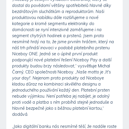
dostal do povědomí většiny spotřebitelů hlavně díky
bezdrátovým sluchátkům a reproduktorům. Naši
produktovou nabídku dále rozšiřujeme o nové
kategorie a kromě segmentu elektroniky do
domácnosti se nyní intenzivně zaměřujeme i na
segment chytrých hodinek a prstenů. Jsem proto
nesmírně hrdý na to, že jsme prvním hráčem, který na
náš trh přináší inovaci v podobě platebního prstenu
Niceboy ONE. Jedná se o úplně první produkt
podporující nové platební řešení Niceboy Pay a další
produkty budou brzy následovat,
“ vysvětluje Michal
Čarný, CEO společnosti Niceboy. „
Naše motto je ‚It's
your day!‘. Nejenom proto produkty od Niceboye
kladou důraz na kombinaci skvělého designu a
jednoduchého používání každý den. Platební prsten
nebude výjimkou. Není potřeba jej nabíjet, je odolný
proti vodě a platba s ním probíhá stejně jednoduše a
hlavně bezpečně jako s běžnou platební kartou,
“
dodává.
„
Jako digitální banku nás nesmírně těší, že nadále roste