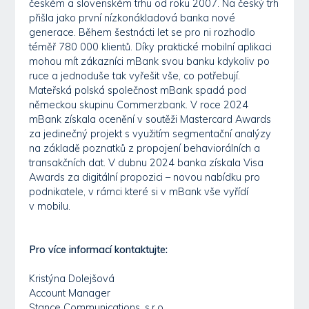
českém a slovenském trhu od roku 2007. Na český trh
přišla jako první nízkonákladová banka nové
generace. Během šestnácti let se pro ni rozhodlo
téměř 780 000 klientů. Díky praktické mobilní aplikaci
mohou mít zákazníci mBank svou banku kdykoliv po
ruce a jednoduše tak vyřešit vše, co potřebují.
Mateřská polská společnost mBank spadá pod
německou skupinu Commerzbank. V roce 2024
mBank získala ocenění v soutěži Mastercard Awards
za jedinečný projekt s využitím segmentační analýzy
na základě poznatků z propojení behaviorálních a
transakčních dat. V dubnu 2024 banka získala Visa
Awards za digitální propozici – novou nabídku pro
podnikatele, v rámci které si v mBank vše vyřídí
v mobilu.
Pro více informací kontaktujte:
Kristýna Dolejšová
Account Manager
Stance Communications, s.r.o.