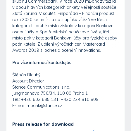
skupinu Commerzbank. V roce 2020 mBank zvítězila
v obou hlavních kategoriích ankety veřejnosti soutěže
Zlatá koruna. V soutěži Finparáda – Finanční produkt
roku 2020 se umístila na stupínku vítězů ve třech
kategoriích: druhé místo získala v kategorii Bankovní
osobní účty a Spotřebitelské neúčelové úvěry, třetí
místo pak v kategorii Bankovní účty pro fyzické osoby
podnikatele. Z udílení výročních cen Mastercard
Awards 2019 si odnesla ocenění Innovations.
Pro více informací kontaktujte:
Štěpán Dlouhý
Account Director
Stance Communications, s.r.o.
Jungmannova 750/34, 110 00 Praha 1
Tel.: +420 602 685 131, +420 224 810 809
E-mail: mbank@stance.cz
Press release for download