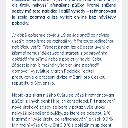
dle úroku nejvyšší přenášené půjčky. Kromě snížené
sazby má tato nabídka i další výhody – refinancování
je zcela zdarma a lze vyřídit on-line bez návštěvy
pobočky.
„V době epidemie covidu-19 se lidé snaží co nejvíce
ušetřit, proto jsme se rozhodli vyjít jim touto jedinečnou
nabídkou vstříc. Přenést k nám lze až deset úvěrů a
klient si nemusí dělat žádné starosti s papírováním,
dokládáním příjmů nebo s poplatky navíc. Celou
žádost je navíc možné vyřídit on-line z pohodlí
domova,“
vysvětluje Martin Podolák, ředitel
produktové a procesní divize mBank pro Českou
republiku a Slovensko.
Nabídka získání nižšího úvěru se váže k refinancování
půjček z jiných bank i k jejich konsolidaci. Při nastavení
nové úrokové sazby se bere v potaz výše úroku
nejvyšší přenášené půjčky, ze které se odečtou 2 %.
Maximální výše úroku po refinancování je však 9,9 %.
Minimální výše úroku činí 3,9 % s pojištěním splácení