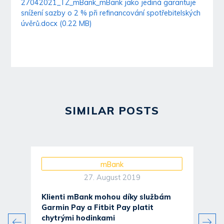
27042021_TZ_mBank_mBank jako jediná garantuje
snížení sazby o 2 % při refinancování spotřebitelských
úvěrů.docx (0.22 MB)
SIMILAR POSTS
mBank
27. August 2019
Klienti mBank mohou díky službám
Garmin Pay a Fitbit Pay platit
chytrými hodinkami