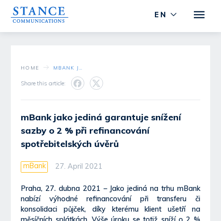
EN
HOME
MBANK JAKO JEDINÁ GARANTUJE SNÍŽENÍ SAZBY O 2 % PŘI REFINANCOVÁNÍ SPOTŘEBITELSKÝCH ÚVĚRŮ
Share this article:
mBank jako jediná garantuje snížení
sazby o 2 % při refinancování
spotřebitelských úvěrů
mBank
27. April 2021
Praha, 27. dubna 2021 – Jako jediná na trhu mBank
nabízí výhodné refinancování při transferu či
konsolidaci půjček, díky kterému klient ušetří na
měsíčních splátkách. Výše úroku se totiž sníží o 2 %