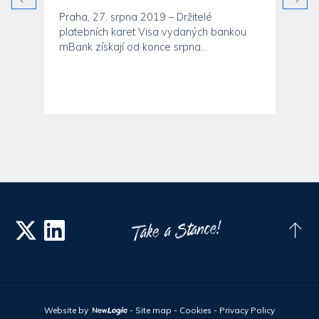
Praha, 27. srpna 2019 – Držitelé
platebních karet Visa vydaných bankou
mBank získají od konce srpna...
Website by
-
Site map
-
Cookies
-
Privacy Policy