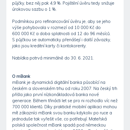
půjčky, bez něj pak 4,9 %. Pojištění úvěru tedy snižuje
úrokovou sazbu o 1 %.
Podmínkou pro refinancování úvěru je, aby se jeho
výše pohybovala v rozmezí od 10 000 Kč do
600 000 Kč a doba splatnosti od 12 do 96 měsíců.
S půjčkou se automaticky přenášejí i další závazky,
jako jsou kreditní karty či kontokorenty.
Nabídka potrvá minimálně do 30. 6. 2021.
O mBank
mBank je dynamická digitální banka působící na
českém a slovenském trhu od roku 2007. Na český trh
přišla jako první nízkonákladová banka nové
generace. Během třinácti let se pro ni rozhodlo víc než
700 000 klientů. Díky praktické mobilní aplikaci mohou
mít zákazníci mBank svou banku kdykoliv po ruce a
jednoduše tak vyřešit vše, co potřebují. Mateřská
polská společnost mBank spadá pod německou