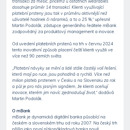
transakcí za měsíc, přičemž u ostatních wearables
dosahuje průměr 14 transakcí. Klienti využívající
platební prsteny jsou tak v průměru aktivnější než
uživatelé hodinek či náramků, a to o 25 %,“
upřesnil
Martin Podolák, zástupce generálního ředitele mBank
zodpovědný za produktový management a inovace.
Od uvedení platebních prstenů na trh v červnu 2024
tento inovativní způsob placení čeští klienti využili ve
více než 90 zemích světa.
„Platební návyky se mění a lidé stále častěji volí řešení,
která mají po ruce, jsou pohodlná a rychlá. Více než
milion plateb prstenem v Česku a na Slovensku za rok
a půl je pro nás jasným signálem, že klienti oceňují
inovace, kterém jim navíc zjednodušují život,“
dodává
Martin Podolák.
O mBank
mBank je dynamická digitální banka působící na
českém a slovenském trhu od roku 2007. Na český trh
přišla jako první nízkonákladová banka nové