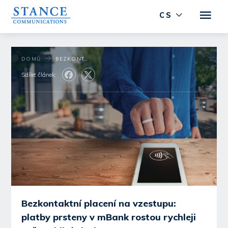
CS
DOMŮ
BEZKONTAKTNÍ PLACENÍ NA VZESTUPU: PLATBY PRSTENY V MBANK ROSTOU RYCHLEJI NEŽ MOBILNÍ PLATBY
Sdílet článek:
Bezkontaktní placení na vzestupu:
platby prsteny v mBank rostou rychleji