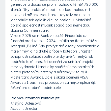
generace a dosud se pro ni rozhodlo téměř 790 000
klientů. Díky praktické mobilní aplikaci mohou mít
zákazníci mBank svou banku kdykoliv po ruce a
jednoduše tak vyřešit vše, co potřebují. Mateřská
polská společnost mBank spadá pod německou
skupinu Commerzbank.
V roce 2025 se mBank v soutěži Finparáda.cz –
Finanční produkt roku 2024 umístila na třetím místě v
kategorii „Běžné účty pro fyzické osoby podnikatele a
malé firmy“ a na druhé příčce v kategorii „Pojištění
schopnosti splácet spotřebitelský úvěr“. Tentýž rok
obdržela také prestižní ocenění za unikátní projekt
mezi vydavateli karet díky spuštění bezkontaktních
plateb platebními prsteny a náramky v soutěži
Mastercard Awards. Dále získala ocenění VISA
Awards #1 business proposition za nejkomplexnější
řešení pro drobné podnikatele.
Pro více informací kontaktujte:
Kristýna Dolejšová
Account Director