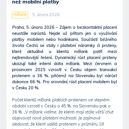
než mobilní platby
mBank
5. února 2026
Praha, 5. února 2026 – Zájem o bezkontaktní placení
neustále narůstá. Nejde už přitom jen o využívání
platby mobilem nebo hodinkami. Součástí běžného
života Čechů se staly i platební náramky či prsteny,
které aktuálně u klientů mBank patří mezi
nejtrendovější řešení. Dynamický růst placení prsteny
ukazují také interní data mBank. Mezi červnem a
prosincem 2025 vzrostl v Česku objem transakcí
prstenem o 36 %, přičemž na Slovensku byl nárůst
dokonce 66 %. Pro srovnání, růst placení mobilem byl
v Česku 20 %.
Počet klientů mBank platících prstenem ve stejném
období vzrostl v Česku o 45 %, na Slovensku pak o
36 %.
„V mBank vidíme, že klienti mají stále větší chuť
objevovat nové platební možnosti. Je zajímavé
sledovat, že klient udělá prstenem v průměru 18