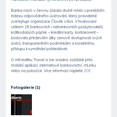
Banka navíc v červnu získala druhé místo v prestižním
Indexu odpovědného úvěrování, který pravidelně
zveřejňuje organizace Člověk v tísni. V hodnocení
celkem 28 bankovních i nebankovních poskytovatelů
krátkodobých půjček – kreditní karty, kontokorent –
bodovala především díky cenové dostupnosti svých
úvěrů, transparentním podmínkám a korektnímu
přístupu k vymáhání pohledávek.
O mKreditku Travel si lze snadno zažádat přes
mobilní aplikaci, internetové bankovnictví, mLinku
nebo na pobočce. Více informací najdete
ZDE
.
Fotogalerie (1)