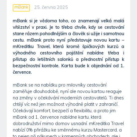
mBank
25. června 2025
mBank si je vědoma toho, co znamenají velká malá
vítězství v praxi. Je to třeba chvíle, kdy se cestování
stane rázem pohodlnějším a člověk si užije i samotnou
cestu. mBank proto nyní představuje novou kartu –
mKreditku Travel, která kromě špičkových kurzů a
výhodného cestovního pojištění nabídne třeba i
přístup do letištních salonků a přednostní přístup k
bezpečnostní kontrole. Karta bude k objednání od 1.
července.
mBank se na nabídku pro milovníky cestování
zaměřuje dlouhodobě, nyní ale novou kartou reaguje
na změny v očekávání moderních cestovatelů. Ti dnes
chtějí víc než jen možnost výhodně platit v zahraničí.
Očekávají komfort, bezpečí a flexibilitu, a proto jim
mBank od 1. července nabídne kartu, která
dobrodružství mimo domov usnadní. mKreditka Travel
nabízí 0% přirážku ke směnnému kurzu Mastercard, a
to nejen při nákupech v kamenných obchodech, ale i