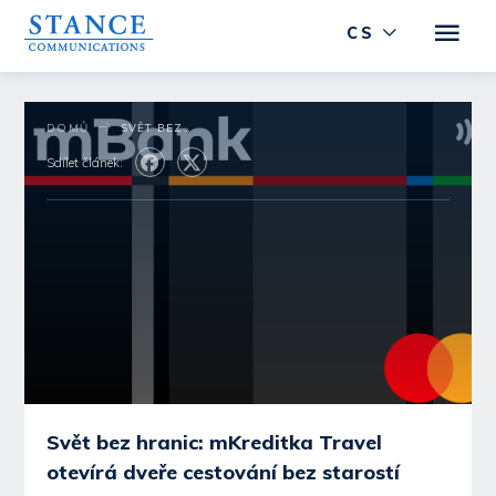
CS
DOMŮ
SVĚT BEZ HRANIC: MKREDITKA TRAVEL OTEVÍRÁ DVEŘE CESTOVÁNÍ BEZ STAROSTÍ
Sdílet článek:
Svět bez hranic: mKreditka Travel
otevírá dveře cestování bez starostí