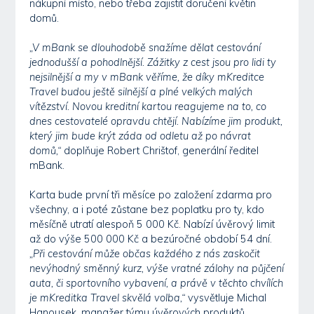
nákupní místo, nebo třeba zajistit doručení květin
domů.
„V mBank se dlouhodobě snažíme dělat cestování
jednodušší a pohodlnější. Zážitky z cest jsou pro lidi ty
nejsilnější a my v mBank věříme, že díky mKreditce
Travel budou ještě silnější a plné velkých malých
vítězství. Novou kreditní kartou reagujeme na to, co
dnes cestovatelé opravdu chtějí. Nabízíme jim produkt,
který jim bude krýt záda od odletu až po návrat
domů,“
doplňuje Robert Chrištof, generální ředitel
mBank.
Karta bude první tři měsíce po založení zdarma pro
všechny, a i poté zůstane bez poplatku pro ty, kdo
měsíčně utratí alespoň 5 000 Kč. Nabízí úvěrový limit
až do výše 500 000 Kč a bezúročné období 54 dní.
„Při cestování může občas každého z nás zaskočit
nevýhodný směnný kurz, výše vratné zálohy na půjčení
auta, či sportovního vybavení, a právě v těchto chvílích
je mKreditka Travel skvělá volba,“
vysvětluje Michal
Hanousek, manažer týmu úvěrových produktů.