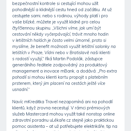
bezpečnostní kontrole si cestující mohou užít
pohodlnější a klidnější cestu hned od začátku. Ať už
cestujete sami, nebo s rodinou, výhody platí i pro
vaše blízké, můžete je využít klidně pro celou
čtyřčlennou skupinu.
„Všichni víme, jak umí být
cestování někdy vyčerpávající, trávit mnoho hodin
v letištních halách je často velmi úmorné, proto si
myslíme, že benefit možnosti využít letištní salonky na
letištích v Praze, Vídni nebo v Bratislavě naši klienti
s radostí využijí,“
říká Martin Podolák, zástupce
generálního ředitele zodpovědný za produktový
management a inovace mBank, a dodává:
„Pro extra
pohodlí si mohou klienti kartu propojit s platebním
prstenem, který jim placení na cestách ještě více
usnadní.“
Navíc mKreditka Travel nezapomíná ani na pohodlí
klientů, když zrovna necestují. V rámci prémiových
služeb Mastercard mohou využít také nonstop online
zdravotní poradnu uLékaře.cz stejně jako praktickou
pomoc asistenta – ať už potřebujete elektrikáře, tip na