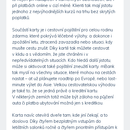
při platbách online v cizí měně. Klienti tak mají jistotu
jednoho z nejvýhodnějších kurzů na trhu bez skrytých
poplatků.
Součástí karty je i cestovní pojištění pro celou rodinu
zdarma, které pokrývá léčebné výlohy, a dokonce i
zpoždění letu, ztracená zavazadla nebo situaci, kdy
musíte cestu zrušit. Díky kartě tak můžete cestovat
v klidu a s vědomím, že jste chráněni i v
nepředvídatelných situacích. Kdo hledá další jistotu,
může si aktivovat také pojištění zneužití karty. mBank
tak myslí na všechny situace, které mohou na cestách
nastat – ať už plánujete roadtrip po Evropě, nebo last-
minute výlet do Asie. Velkou cestovatelskou výhodou
je také to, že se jedná právě o kreditní kartu.
V některých zemích totiž může být záloha na půjčení
auta či platba ubytování možná jen s kreditkou.
Karta navíc otevírá dveře tam, kde jiní čekají, a to
doslova. Díky čtyřem bezplatným vstupům do
letištních salonků ročně a čtyřem prioritním přístupům k