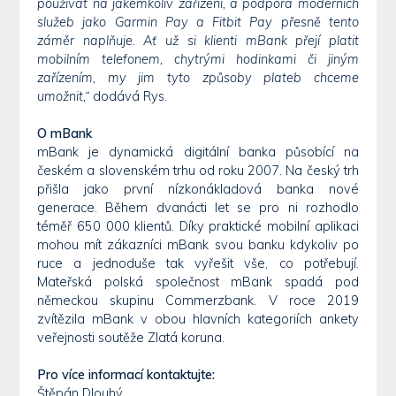
používat na jakémkoliv zařízení, a podpora moderních
služeb jako Garmin Pay a Fitbit Pay přesně tento
záměr naplňuje. Ať už si klienti mBank přejí platit
mobilním telefonem, chytrými hodinkami či jiným
zařízením, my jim tyto způsoby plateb chceme
umožnit,“
dodává Rys.
O mBank
mBank je dynamická digitální banka působící na
českém a slovenském trhu od roku 2007. Na český trh
přišla jako první nízkonákladová banka nové
generace. Během dvanácti let se pro ni rozhodlo
téměř 650 000 klientů. Díky praktické mobilní aplikaci
mohou mít zákazníci mBank svou banku kdykoliv po
ruce a jednoduše tak vyřešit vše, co potřebují.
Mateřská polská společnost mBank spadá pod
německou skupinu Commerzbank. V roce 2019
zvítězila mBank v obou hlavních kategoriích ankety
veřejnosti soutěže Zlatá koruna.
Pro více informací kontaktujte:
Štěpán Dlouhý