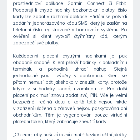
prostřednictví aplikace Garmin Connect či Fitbit.
Podporují-li chytré hodinky bezkontaktní platby, číslo
karty lze zadat v rozhraní aplikace. Přidání se potvrdí
zadáním jednorázového kódu SMS, který je zaslán na
telefonní číslo registrované v bankovním systému. Po
ověření si klient vytvoří čtyřmístný kód, kterým
zabezpečí své platby.
Každodenní placení chytrými hodinkami je pak
obdobně snadné. Klient přiloží hodinky k pokladnímu
terminálu a pohodlně uhradí nákup. Stejně
jednoduché jsou i výběry v bankomatu. Klient se
přitom nemusí bát jakéhokoliv zneužití karty, protože
kdykoliv si hodinky sundá, uzamknou se. Pro další
placení pak musí znovu zadat svůj PIN. Vše je velmi
bezpečné, reálná data o kartě totiž nejsou nikde
v zařízení uložena a zároveň nejsou poskytována ani
obchodníkům. Těm je vygenerován pouze virtuální
platební token, který zabraňuje zneužití karty.
„Chceme, aby naši zákazníci mohli bezkontaktní platby