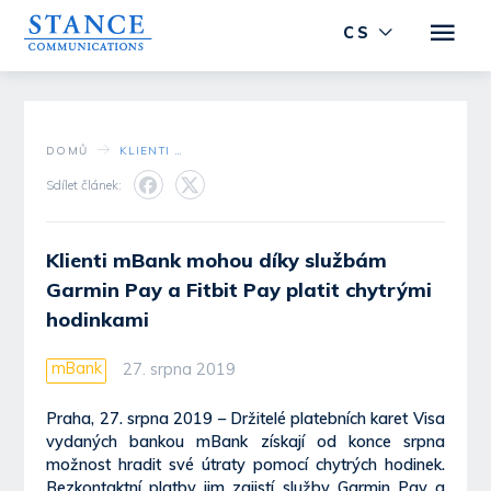
CS
DOMŮ
KLIENTI MBANK MOHOU DÍKY SLUŽBÁM GARMIN PAY A FITBIT PAY PLATIT CHYTRÝMI HODINKAMI
Sdílet článek:
Klienti mBank mohou díky službám
Garmin Pay a Fitbit Pay platit chytrými
hodinkami
mBank
27. srpna 2019
Praha, 27. srpna 2019 – Držitelé platebních karet Visa
vydaných bankou mBank získají od konce srpna
možnost hradit své útraty pomocí chytrých hodinek.
Bezkontaktní platby jim zajistí služby Garmin Pay a