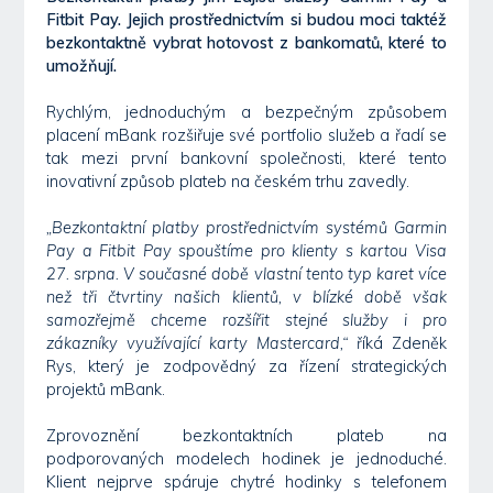
Fitbit Pay. Jejich prostřednictvím si budou moci taktéž
bezkontaktně vybrat hotovost z bankomatů, které to
umožňují.
Rychlým, jednoduchým a bezpečným způsobem
placení mBank rozšiřuje své portfolio služeb a řadí se
tak mezi první bankovní společnosti, které tento
inovativní způsob plateb na českém trhu zavedly.
„Bezkontaktní platby prostřednictvím systémů Garmin
Pay a Fitbit Pay spouštíme pro klienty s kartou Visa
27. srpna. V současné době vlastní tento typ karet více
než tři čtvrtiny našich klientů, v blízké době však
samozřejmě chceme rozšířit stejné služby i pro
zákazníky využívající karty Mastercard,“
říká Zdeněk
Rys, který je zodpovědný za řízení strategických
projektů mBank.
Zprovoznění bezkontaktních plateb na
podporovaných modelech hodinek je jednoduché.
Klient nejprve spáruje chytré hodinky s telefonem