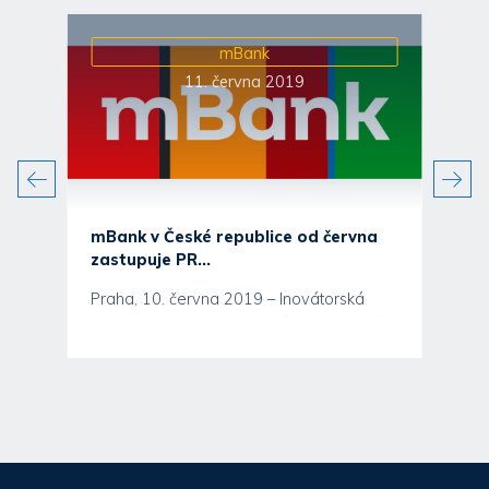
mBank
11. června 2019
mBank v České republice od června
zastupuje PR...
Praha, 10. června 2019 – Inovátorská
banka v oblasti internetového a mobilního
bankovnictví mBank v...