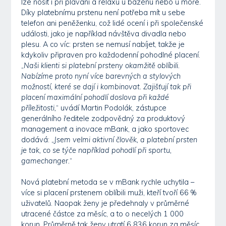
lze nosit i při plavání a relaxu u bazénu nebo u moře.
Díky platebnímu prstenu není potřeba mít u sebe
telefon ani peněženku, což lidé ocení i při společenské
události, jako je například návštěva divadla nebo
plesu. A co víc: prsten se nemusí nabíjet, takže je
kdykoliv připraven pro každodenní pohodlné placení.
„
Naši klienti si platební prsteny okamžitě oblíbili.
Nabízíme proto nyní více barevných a stylových
možností, které se dají i kombinovat. Zajišťují tak při
placení maximální pohodlí doslova při každé
příležitosti,
“ uvádí Martin Podolák, zástupce
generálního ředitele zodpovědný za produktový
management a inovace mBank, a jako sportovec
dodává: „
Jsem velmi aktivní člověk, a platební prsten
je tak, co se týče například pohodlí při sportu,
gamechanger.
“
Nová platební metoda se v mBank rychle uchytila –
více si placení prstenem oblíbili muži, kteří tvoří 66 %
uživatelů. Naopak ženy je předehnaly v průměrné
utracené částce za měsíc, a to o necelých 1 000
korun. Průměrně tak ženy utratí 6 836 korun za měsíc,