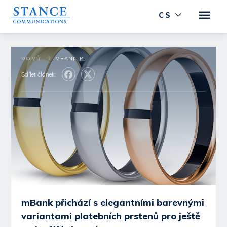
CS
DOMŮ
MBANK PŘICHÁZÍ S ELEGANTNÍMI BAREVNÝMI VARIANTAMI PLATEBNÍCH PRSTENŮ PRO JEŠTĚ STYLOVĚJŠÍ PLACENÍ
Sdílet článek:
mBank přichází s elegantními barevnými
variantami platebních prstenů pro ještě