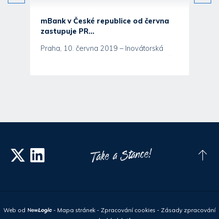
mBank v České republice od června
zastupuje PR...
Praha, 10. června 2019 – Inovátorská
banka v oblasti internetového a mobilního
bankovnictví mBank v...
Web od
-
Mapa stránek
-
Zpracování cookies
-
Zásady zpracování