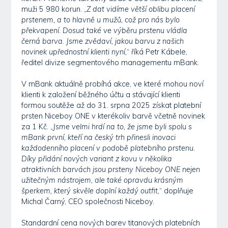
muži 5 980 korun. „
Z dat vidíme větší oblibu placení
prstenem, a to hlavně u mužů, což pro nás bylo
překvapení. Dosud také ve výběru prstenu vládla
černá barva. Jsme zvědaví, jakou barvu z našich
novinek upřednostní klienti nyní,
“ říká Petr Kábele,
ředitel divize segmentového managementu mBank.
V mBank aktuálně probíhá akce, ve které mohou noví
klienti k založení běžného účtu a stávající klienti
formou soutěže až do 31. srpna 2025 získat platební
prsten Niceboy ONE v kterékoliv barvě včetně novinek
za 1 Kč. „
Jsme velmi hrdí na to, že jsme byli spolu s
mBank první, kteří na český trh přinesli inovaci
každodenního placení v podobě platebního prstenu.
Díky přidání nových variant z kovu
v několika
atraktivních barvách jsou prsteny Niceboy ONE nejen
užitečným nástrojem, ale také opravdu krásným
šperkem, který skvěle doplní každý outfit,
“ doplňuje
Michal Čarný, CEO společnosti Niceboy.
Standardní cena nových barev titanových platebních