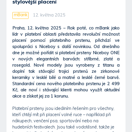
stylovější placení
mBank
12. května 2025
Praha, 12. května 2025 – Rok poté, co mBank jako
lídr v platební oblasti představila revoluční možnost
placení pomocí platebního prstenu, přichází ve
spolupráci s Niceboy s další novinkou. Od dnešního
dne je možné pořídit si platební prsteny Niceboy ONE
v nových elegantních barvách: stříbrné, zlaté a
rosegold. Nové modely jsou vyrobeny z titanu a
doplní tak stávající trojici prstenů ze zirkonové
keramiky v lesklé bílé a matné a lesklé černé barvě.
Standardní cena nového platebního prstenu je 2 499
Kč, ale noví i stávající klienti mohou využít aktuální
akce a získat jej za 1 korunu.
Platební prsteny jsou ideálním řešením pro všechny,
kteří chtějí mít při placení volné ruce – například při
nákupech, venčení psa, sportování nebo na
hudebních festivalech. Jsou také vodotěsné, takže je