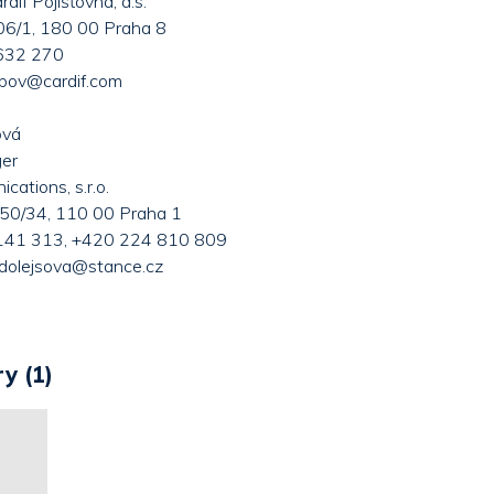
if Pojišťovna, a.s.
6/1, 180 00 Praha 8
 632 270
opov@cardif.com
ová
er
ations, s.r.o.
50/34, 110 00 Praha 1
 141 313, +420 224 810 809
a.dolejsova@stance.cz
y (1)