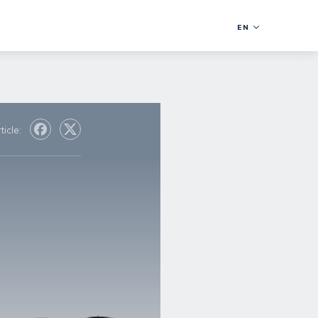
EN
ticle: