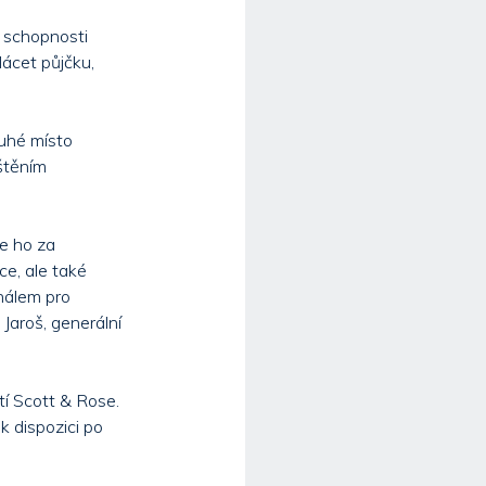
í schopnosti
lácet půjčku,
ruhé místo
ištěním
e ho za
ce, ale také
gnálem pro
 Jaroš, generální
tí Scott & Rose.
k dispozici po