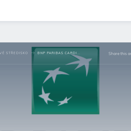
VÉ STŘEDISKO
BNP PARIBAS CARDIF POJIŠŤOVNA ZÍSKALA ČTYŘI OCENĚNÍ V SOUTĚŽI FINPARÁDA.CZ – FINANČNÍ PRODUKT ROKU 2024
Share this ar