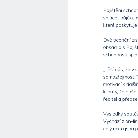
Pojištění schop
splácet půjčku 
které poskytuj
Dvě ocenění získ
obsadila s Pojiš
schopnosti sp
„Těší nás, že v
samozřejmost. Ta
motivací k dalš
klienty, že naše
ředitel a předs
Výsledky soutěž
Vychází z on-lin
celý rok a jsou 