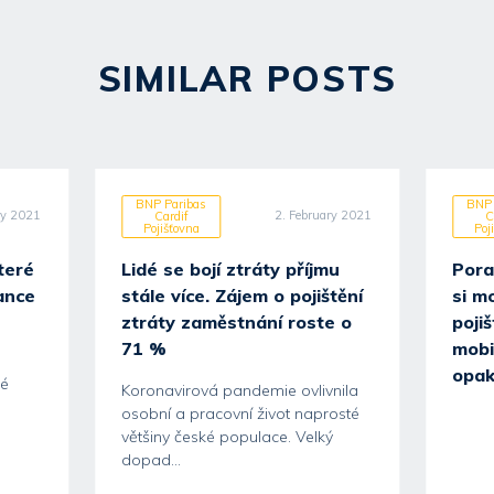
SIMILAR POSTS
BNP Paribas
BNP 
ry 2021
2. February 2021
Cardif
C
Pojišťovna
Poj
teré
Lidé se bojí ztráty příjmu
Pora
ance
stále více. Zájem o pojištění
si m
ztráty zaměstnání roste o
pojiš
71 %
mobi
m
opak
ké
Koronavirová pandemie ovlivnila
osobní a pracovní život naprosté
většiny české populace. Velký
dopad...