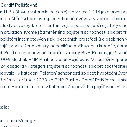
Cardif Pojišťovně
dif Pojišťovna vstoupila na český trh v roce 1996 jako první po
a pojištění schopnosti splácet finanční závazky v oblasti bankop
odukty a služby, které klientům zajistí pocit bezpečí a jistoty v
ch situacích. Kromě již zmíněného pojištění schopnosti splácet f
 pojištění internetových rizik, platebních prostředků a osobních v
dajů, prodloužené záruky, nahodilého poškození a krádeže, domá
í. Patří do renomované finanční skupiny BNP Paribas, jejíž souč
 100% vlastník BNP Paribas Cardif Pojišťovny. V soutěži Finpará
24 obsadila v kategorii Pojištění schopnosti splácet spotřebite
Bodovala i v kategorii Pojištění schopnosti splácet hypoteční úvě
třetí místo. V roce 2023 se BNP Paribas Cardif Pojišťovna umíst
rcard Banka roku, a to v kategorii Zodpovědná pojišťovna. Více
dia:
nication Manager