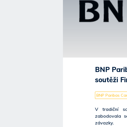
BNP Parib
soutěži F
BNP Paribas Car
V tradiční so
zabodovala se
závazky.