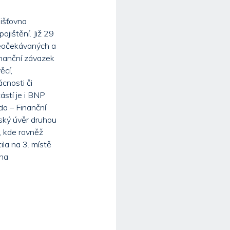
jišťovna
ojištění. Již 29
 neočekávaných a
inanční závazek
ěcí,
cnosti či
ástí je i BNP
da – Finanční
lský úvěr druhou
r, kde rovněž
ila na 3. místě
 na