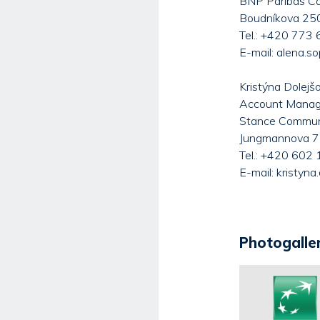
BNP Paribas Card
Boudníkova 250
Tel.: +420 773
E-mail: alena.s
Kristýna Dolejš
Account Manag
Stance Communic
Jungmannova 7
Tel.: +420 602
E-mail: kristyn
Photogaller