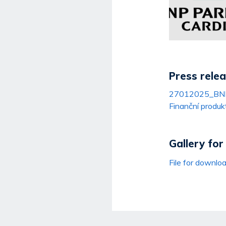
Press rele
27012025_BNP Pa
Finanční produk
Gallery fo
File for downlo