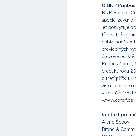
O BNP Paribas 
BNP Paribas Car
specializovaná n
let poskytuje pr
těžkých životní
nabízí například
pravidelných vý
úrazové pojištěn
Paribas Cardif,
produkt roku 20
a třetí příčku. 
získala druhé a 
v soutěži Maste
www.cardif.cz.
Kontakt pro mé
Alena Šopov
Brand & Commu