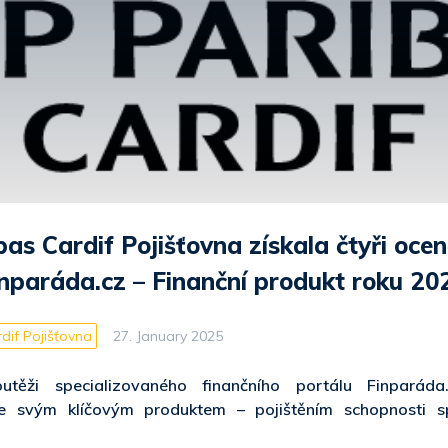
as Cardif Pojišťovna získala čtyři ocen
inparáda.cz – Finanční produkt roku 20
dif Pojišťovna
27. January 2025
utěži specializovaného finančního portálu Finparáda
 svým klíčovým produktem – pojištěním schopnosti sp