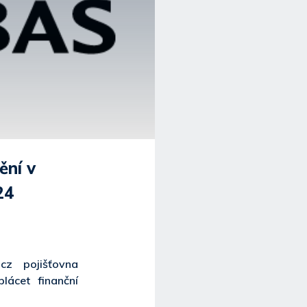
ění v
24
.cz pojišťovna
lácet finanční