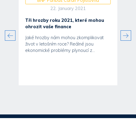
BNP Paribas Cardif Pojišťovna
22. January 2021
Tři hrozby roku 2021, které mohou
ohrozit vaše finance
Jaké hrozby nám mohou zkomplikovat
život v letošním roce? Reálné jsou
ekonomické problémy plynoucí z...
ěti
u