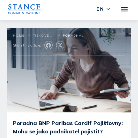
EN
HOME
TISKOVÉ STŘEDISKO
PORADNA BNP PARIBAS CARDIF POJIŠŤOVNY: MOHU SE JAKO PODNIKATEL POJISTIT?
Share this article:
Poradna BNP Paribas Cardif Pojišťovny:
Mohu se jako podnikatel pojistit?