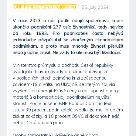
BNP Paribas Cardif Pojišťovna
25. July 2024
V roce 2023 u nás podle údajů společnosti Imper
ukončilo podnikání 277 tisíc živnostníků, tedy nejvíce
od roku 1993. Pro podnikatele často nebývá
jednoduché přizpůsobit se zhoršeným ekonomickým
podmínkám, a proto musí mnohdy živnost přerušit
nebo ji úplně zrušit. Ne vždy to ale musí být likvidační.
Ministerstvo průmyslu a obchodu České republiky
uvádí jako hlavní důvody pro ukončení živnosti
v posledních letech zejména krizi způsobenou
covidem-19 a válku na Ukrajině, se kterými souvisí
zvýšení cen energií. Právě ceny a dostupnost energií,
materiálů a komodit dělají podnikatelům největší
starosti. Podle našeho BNP Paribas Cardif indexu
jistoty 39 procent podnikatelů uvedlo, že mají problém
získat zakázky, a 18 procent OSVČ si dokonce hledá
nebo již má druhou práci.
Osoby samostatně výdělečně činné oproti