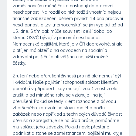
zaměstnancům méně často nastupují do pracovní
neschopnosti. Na rozdíl od nich totiž živnostníci nejsou
finančně zabezpečeni během prvních 14 dnů pracovní
neschopnosti a tzv. „nemocenská“ se jim vyplácí až od
15. dne. S tím pak může souviset i delší doba, po
kterou OSVČ bývají v pracovní neschopnosti.
Nemocenské pojištění, které je v ČR dobrovolné, si ale
platí jen málokteří a na odvodech na sociální a
zdravotní pojištění platí většinou nejnižší možné
částky.
Zrušení nebo přerušení živnosti pro ně ale nemusí být
likvidační. Naše pojištění schopnosti splácet klientům
pomáhá v případech, kdy musejí svou živnost zcela
zrušit, a od minulého roku se vztahuje i na její
přerušení. Pokud se tedy klient rozhodne z důvodu
zhoršeného zdravotního stavu, malého počtu
zakázek nebo například z technických důvodů živnost
přerušit a zaregistruje se na úřad práce, pomáháme
mu splácet jeho závazky. Pokud navíc přestane
podnikat a stane se zaměstnancem, pojištění mu kryje