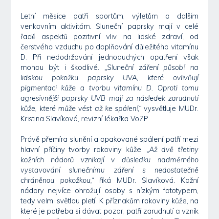
Letní měsíce patří sportům, výletům a dalším
venkovním aktivitám. Sluneční paprsky mají v celé
řadě aspektů pozitivní vliv na lidské zdraví, od
čerstvého vzduchu po doplňování důležitého vitamínu
D. Při nedodržování jednoduchých opatření však
mohou být i škodlivé.
„Sluneční záření působí na
lidskou pokožku paprsky UVA, které ovlivňují
pigmentaci kůže a tvorbu vitamínu D. Oproti tomu
agresivnější paprsky UVB mají za následek zarudnutí
kůže, které může vést až ke spálení,“
vysvětluje MUDr.
Kristina Slavíková, revizní lékařka VoZP.
Právě přemíra slunění a opakované spálení patří mezi
hlavní příčiny tvorby rakoviny kůže.
„Až dvě třetiny
kožních nádorů vznikají v důsledku nadměrného
vystavování slunečnímu záření s nedostatečně
chráněnou pokožkou,“
říká MUDr. Slavíková. Kožní
nádory nejvíce ohrožují osoby s nízkým fototypem,
tedy velmi světlou pletí. K příznakům rakoviny kůže, na
které je potřeba si dávat pozor, patří zarudnutí a vznik