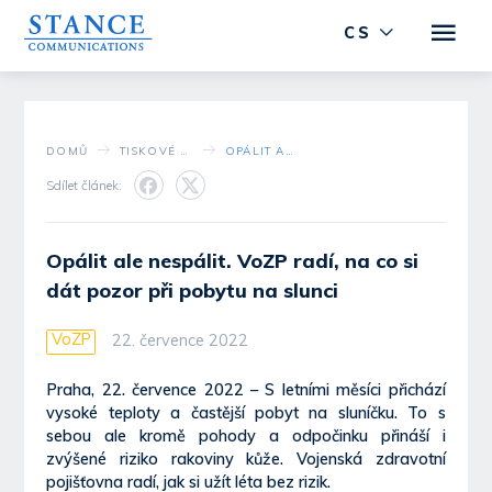
CS
DOMŮ
TISKOVÉ STŘEDISKO
OPÁLIT ALE NESPÁLIT. VOZP RADÍ, NA CO SI DÁT POZOR PŘI POBYTU NA SLUNCI
Sdílet článek:
Opálit ale nespálit. VoZP radí, na co si
dát pozor při pobytu na slunci
VoZP
22. července 2022
Praha, 22. července 2022 – S letními měsíci přichází
vysoké teploty a častější pobyt na sluníčku. To s
sebou ale kromě pohody a odpočinku přináší i
zvýšené riziko rakoviny kůže. Vojenská zdravotní
pojišťovna radí, jak si užít léta bez rizik.