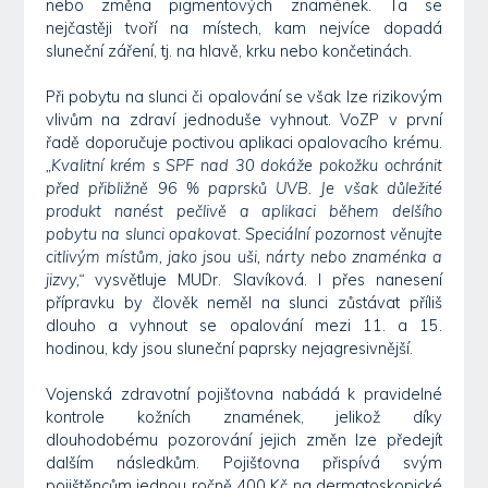
nebo změna pigmentových znamének. Ta se
nejčastěji tvoří na místech, kam nejvíce dopadá
sluneční záření, tj. na hlavě, krku nebo končetinách.
Při pobytu na slunci či opalování se však lze rizikovým
vlivům na zdraví jednoduše vyhnout. VoZP v první
řadě doporučuje poctivou aplikaci opalovacího krému.
„Kvalitní krém s SPF nad 30 dokáže pokožku ochránit
před přibližně 96 % paprsků UVB. Je však důležité
produkt nanést pečlivě a aplikaci během delšího
pobytu na slunci opakovat. Speciální pozornost věnujte
citlivým místům, jako jsou uši, nárty nebo znaménka a
jizvy,“
vysvětluje MUDr. Slavíková. I přes nanesení
přípravku by člověk neměl na slunci zůstávat příliš
dlouho a vyhnout se opalování mezi 11. a 15.
hodinou, kdy jsou sluneční paprsky nejagresivnější.
Vojenská zdravotní pojišťovna nabádá k pravidelné
kontrole kožních znamének, jelikož díky
dlouhodobému pozorování jejich změn lze předejít
dalším následkům. Pojišťovna přispívá svým
pojištěncům jednou ročně 400 Kč na dermatoskopické