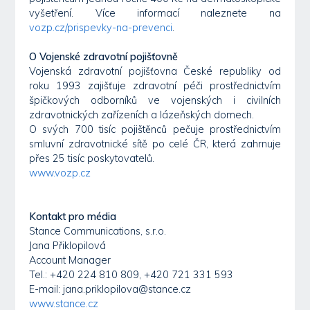
vyšetření. Více informací naleznete na
vozp.cz/prispevky-na-prevenci
.
O Vojenské zdravotní pojišťovně
Vojenská zdravotní pojišťovna České republiky od
roku 1993 zajišťuje zdravotní péči prostřednictvím
špičkových odborníků ve vojenských i civilních
zdravotnických zařízeních a lázeňských domech.
O svých 700 tisíc pojištěnců pečuje prostřednictvím
smluvní zdravotnické sítě po celé ČR, která zahrnuje
přes 25 tisíc poskytovatelů.
www.vozp.cz
Kontakt pro média
Stance Communications, s.r.o.
Jana Přiklopilová
Account Manager
Tel.: +420 224 810 809, +420 721 331 593
E-mail: jana.priklopilova@stance.cz
www.stance.cz