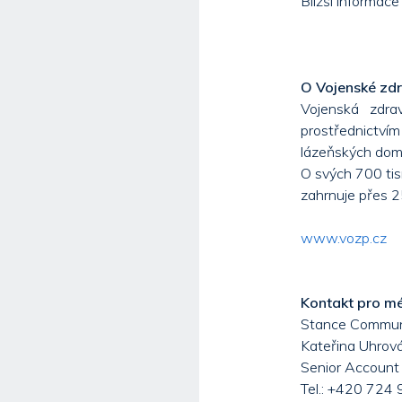
Bližší informac
O Vojenské zdr
Vojenská zdra
prostřednictvím
lázeňských dom
O svých 700 tis
zahrnuje přes 25
www.vozp.cz
Kontakt pro m
Stance Communic
Kateřina Uhrov
Senior Account
Tel.: +420 724