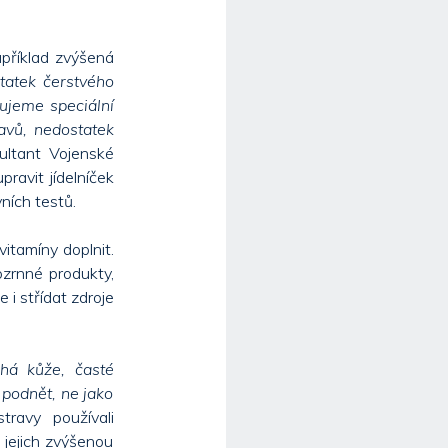
apříklad zvýšená
tatek čerstvého
ujeme speciální
avů, nedostatek
ultant Vojenské
ravit jídelníček
vních testů.
itamíny doplnit.
ozrnné produkty,
 i střídat zdroje
chá kůže, časté
 podnět, ne jako
ravy používali
jejich zvýšenou