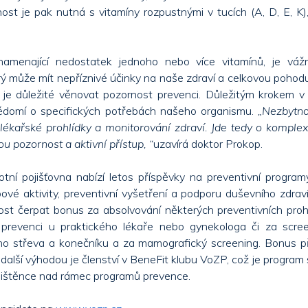
ost je pak nutná s vitamíny rozpustnými v tucích (A, D, E, K),
namenající nedostatek jednoho nebo více vitamínů, je vá
ý může mít nepříznivé účinky na naše zdraví a celkovou poho
i, je důležité věnovat pozornost prevenci. Důležitým krokem 
domí o specifických potřebách našeho organismu.
„Nezbytno
lékařské prohlídky a monitorování zdraví. Jde tedy o komplex
u pozornost a aktivní přístup, “
uzavírá doktor Prokop.
tní pojišťovna nabízí letos příspěvky na preventivní programy
ové aktivity, preventivní vyšetření a podporu duševního zdrav
st čerpat bonus za absolvování některých preventivních proh
 prevenci u praktického lékaře nebo gynekologa či za scre
ého střeva a konečníku a za mamografický screening. Bonus p
další výhodou je členství v BeneFit klubu VoZP, což je program 
jištěnce nad rámec programů prevence.