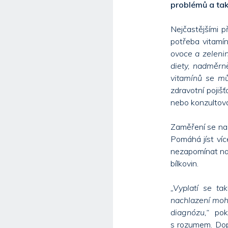
problémů a tak
Nejčastějšími p
potřeba vitamín
ovoce a zeleni
diety, nadměrn
vitamínů se mů
zdravotní pojiš
nebo konzultova
Zaměření se na 
Pomáhá jíst víc
nezapomínat na k
bílkovin.
„Vyplatí se ta
nachlazení moho
diagnózu,“
pokr
s rozumem. Dop