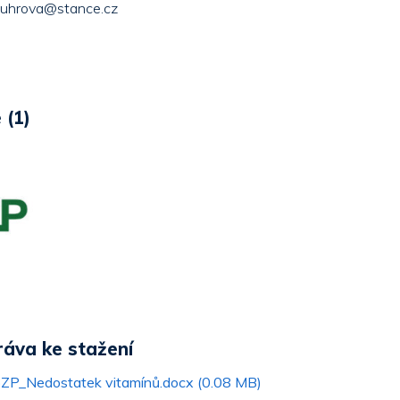
a.uhrova@stance.cz
 (1)
ráva ke stažení
P_Nedostatek vitamínů.docx (0.08 MB)