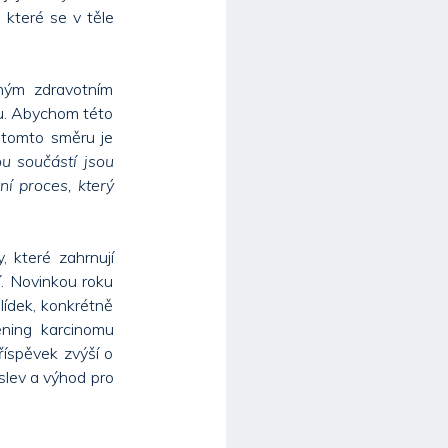
 které se v těle
žným zdravotním
du. Abychom této
v tomto směru je
u součástí jsou
ní proces, který
, které zahrnují
í. Novinkou roku
lídek, konkrétně
ening karcinomu
říspěvek zvýší o
slev a výhod pro