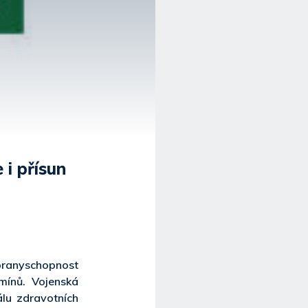
i přísun
ranyschopnost
mínů. Vojenská
álu zdravotních