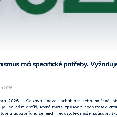
ismus má specifické potřeby. Vyžaduje 
ra 2026
nora 2026 – Celková únava, ochablost nebo snížená ob
 je jen část obtíží, které může způsobit nedostatek vita
šťovna upozorňuje, že jejich nedostatek může způsobit šk