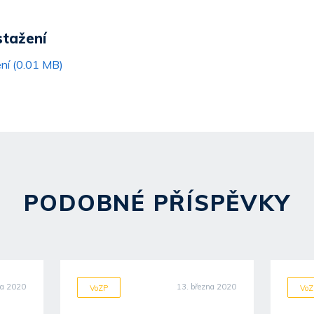
stažení
ní (0.01 MB)
PODOBNÉ PŘÍSPĚVKY
ra 2020
13. března 2020
VoZP
VoZ