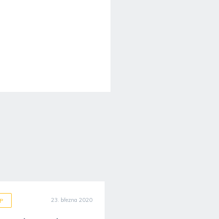
23. března 2020
23. dub
P
VoZP