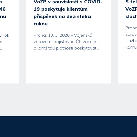
a
VoZP v souvislosti s COVID-
S te
 46
19 poskytuje klientům
VoZP
inu
příspěvek na dezinfekci
sluc
rukou
Praha
zdrav
ý rok
Praha, 13. 3. 2020 – Vojenská
služb
na
zdravotní pojišťovna ČR začala s
komun
..
okamžitou platností poskytovat...