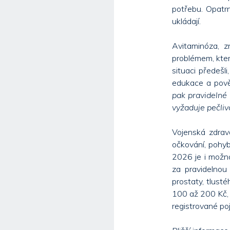
potřebu. Opatrn
ukládají.
Avitaminóza, z
problémem, kter
situaci předešl
edukace a pově
pak pravidelné 
vyžaduje pečlivo
Vojenská zdravo
očkování, pohyb
2026 je i možno
za pravidelnou
prostaty, tlust
100 až 200 Kč, 
registrované po