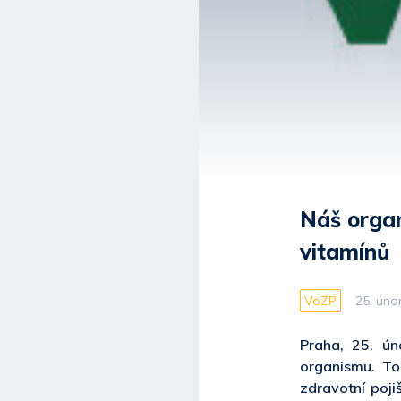
Náš organ
vitamínů
VoZP
25. úno
Praha, 25. ú
organismu. To
zdravotní poji