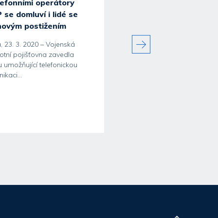
lefonními operátory
VoZP: Krizi ustojíme. V
 se domluví i lidé se
že vládní injekce pomů
hovým postižením
zachovat kvalitní zdrav
péči
, 23. 3. 2020 – Vojenská
otní pojišťovna zavedla
Praha, 23. dubna 2020 – Vo
u umožňující telefonickou
zdravotní pojišťovna připrav
ikaci...
krizový scénář, který bude
pružně...