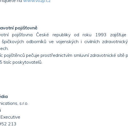
e najdete na
www.vozp.cz
avotní pojišťovně
votní pojišťovna České republiky od roku 1993 zajišťuje 
 špičkových odborníků ve vojenských i civilních zdravotnick
ech.
íc pojištěnců pečuje prostřednictvím smluvní zdravotnické sítě p
 tisíc poskytovatelů.
édia
ations, s.r.o.
á
 Executive
 952 213