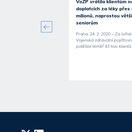
VoZP vrátila klientům n
doplatcích za léky přes
milionů, naprostou větš
seniorům
Praha, 24. 2. 2020 – Za loňsk
í představuje
Vojenská zdravotní pojišťov
potěšila téměř 43 tisíc klientů,.
nalou ochranu
ozence i...
 4. srpna 2026 – Kojení je
 klíčovým faktorem zdravého
dítěte, posílení imunity a...