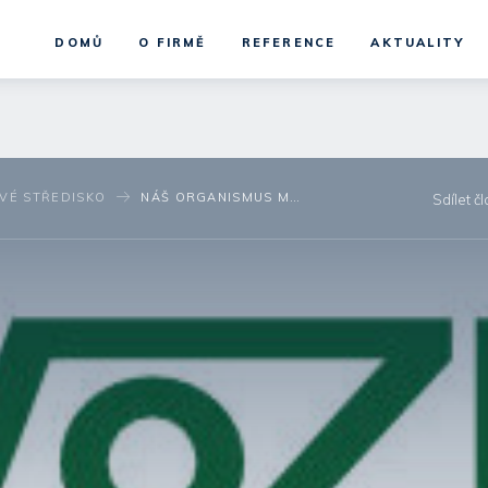
DOMŮ
O FIRMĚ
REFERENCE
AKTUALITY
OVÉ STŘEDISKO
NÁŠ ORGANISMUS MÁ SPECIFICKÉ POTŘEBY. VYŽADUJE I PŘÍSUN VITAMÍNŮ
Sdílet č