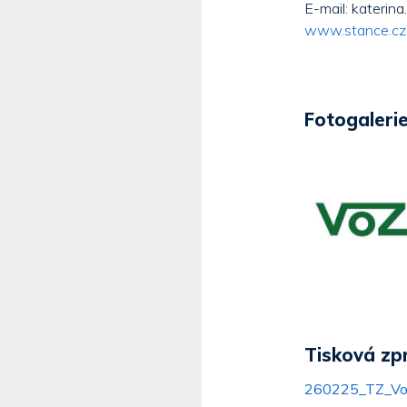
E-mail: katerin
www.stance.cz
Fotogalerie
Tisková zp
260225_TZ_VoZ