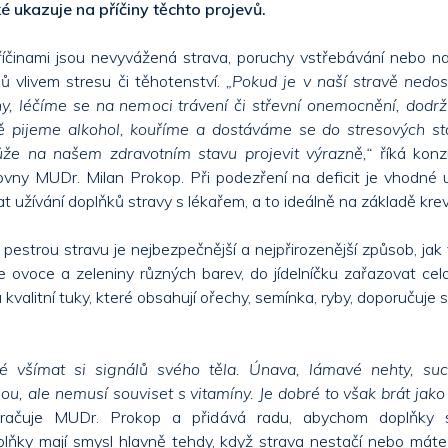
é ukazuje na příčiny těchto projevů.
říčinami jsou nevyvážená strava, poruchy vstřebávání nebo n
ů vlivem stresu či těhotenství.
„Pokud je v naší stravě nedos
ny, léčíme se na nemoci trávení či střevní onemocnění, dodrž
ě pijeme alkohol, kouříme a dostáváme se do stresových st
že na našem zdravotním stavu projevit výrazně,“
říká konz
ťovny MUDr. Milan Prokop. Při podezření na deficit je vhodné up
t užívání doplňků stravy s lékařem, a to ideálně na základě kre
pestrou stravu je nejbezpečnější a nejpřirozenější způsob, jak v
e ovoce a zeleniny různých barev, do jídelníčku zařazovat cel
valitní tuky, které obsahují ořechy, semínka, ryby, doporučuje se
ké všímat si signálů svého těla. Únava, lámavé nehty, su
u, ale nemusí souviset s vitamíny. Je dobré to však brát jako
ačuje MUDr. Prokop a přidává radu, abychom doplňky st
lňky mají smysl hlavně tehdy, když strava nestačí nebo máte 