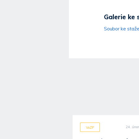
Galerie ke 
Soubor ke staže
4. srpna 2026
24. úno
P
VoZP