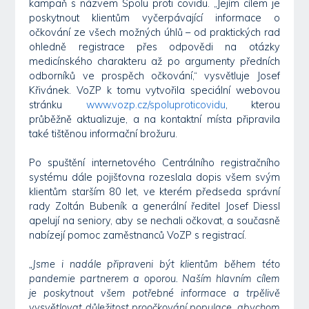
kampaň s názvem Spolu proti covidu. „Jejím cílem je
poskytnout klientům vyčerpávající informace o
očkování ze všech možných úhlů – od praktických rad
ohledně registrace přes odpovědi na otázky
medicínského charakteru až po argumenty předních
odborníků ve prospěch očkování,“ vysvětluje Josef
Křivánek. VoZP k tomu vytvořila speciální webovou
stránku
www.vozp.cz/spoluproticovidu
, kterou
průběžně aktualizuje, a na kontaktní místa připravila
také tištěnou informační brožuru.
Po spuštění internetového Centrálního registračního
systému dále pojišťovna rozeslala dopis všem svým
klientům starším 80 let, ve kterém předseda správní
rady Zoltán Bubeník a generální ředitel Josef Diessl
apelují na seniory, aby se nechali očkovat, a současně
nabízejí pomoc zaměstnanců VoZP s registrací.
„Jsme i nadále připraveni být klientům během této
pandemie partnerem a oporou. Naším hlavním cílem
je poskytnout všem potřebné informace a trpělivě
vysvětlovat důležitost proočkování populace, abychom