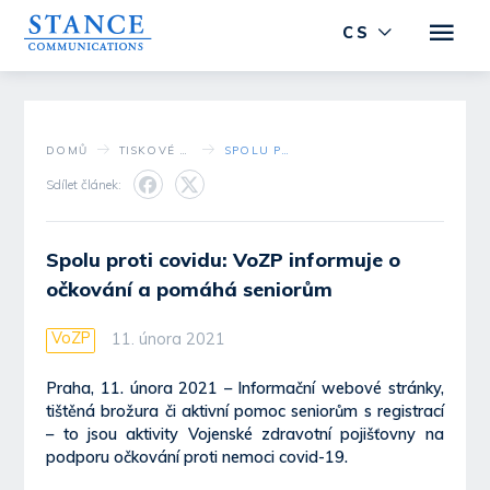
CS
DOMŮ
TISKOVÉ STŘEDISKO
SPOLU PROTI COVIDU: VOZP INFORMUJE O OČKOVÁNÍ A POMÁHÁ SENIORŮM
Sdílet článek:
Spolu proti covidu: VoZP informuje o
očkování a pomáhá seniorům
VoZP
11. února 2021
Praha, 11. února 2021 – Informační webové stránky,
tištěná brožura či aktivní pomoc seniorům s registrací
– to jsou aktivity Vojenské zdravotní pojišťovny na
podporu očkování proti nemoci covid-19.