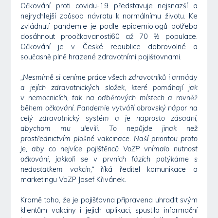
Očkování proti covidu-19 představuje nejsnazší a
nejrychlejší způsob návratu k normálnímu životu. Ke
zvládnutí pandemie je podle epidemiologů potřeba
dosáhnout proočkovanosti60 až 70 % populace.
Očkování je v České republice dobrovolné a
současně plně hrazené zdravotními pojišťovnami.
„Nesmírně si ceníme práce všech zdravotníků i armády
a jejích zdravotnických složek, které pomáhají jak
v nemocnicích, tak na odběrových místech a rovněž
během očkování. Pandemie vytváří obrovský nápor na
celý zdravotnický systém a je naprosto zásadní,
abychom mu ulevili. To nepůjde jinak než
prostřednictvím plošné vakcinace. Naší prioritou proto
je, aby co nejvíce pojištěnců VoZP vnímalo nutnost
očkování, jakkoli se v prvních fázích potýkáme s
nedostatkem vakcín,“
říká ředitel komunikace a
marketingu VoZP Josef Křivánek.
Kromě toho, že je pojišťovna připravena uhradit svým
klientům vakcíny i jejich aplikaci, spustila informační