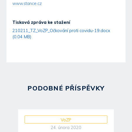
www.stance.cz
Tisková zpráva ke stažení
210211_TZ_VoZP_Očkování proti covidu-19.docx
(0.04 MB)
PODOBNÉ PŘÍSPĚVKY
VoZP
24. února 2020