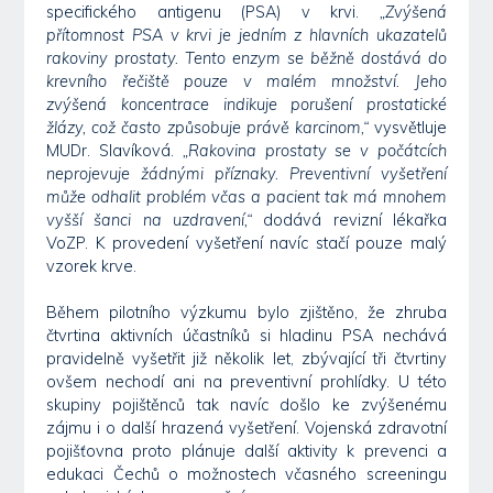
specifického antigenu (PSA) v krvi.
„Zvýšená
přítomnost PSA v krvi je jedním z hlavních ukazatelů
rakoviny prostaty. Tento enzym se běžně dostává do
krevního řečiště pouze v malém množství. Jeho
zvýšená koncentrace indikuje porušení prostatické
žlázy, což často způsobuje právě karcinom,“
vysvětluje
MUDr. Slavíková.
„Rakovina prostaty se v počátcích
neprojevuje žádnými příznaky. Preventivní vyšetření
může odhalit problém včas a pacient tak má mnohem
vyšší šanci na uzdravení,“
dodává revizní lékařka
VoZP. K provedení vyšetření navíc stačí pouze malý
vzorek krve.
Během pilotního výzkumu bylo zjištěno, že zhruba
čtvrtina aktivních účastníků si hladinu PSA nechává
pravidelně vyšetřit již několik let, zbývající tři čtvrtiny
ovšem nechodí ani na preventivní prohlídky. U této
skupiny pojištěnců tak navíc došlo ke zvýšenému
zájmu i o další hrazená vyšetření. Vojenská zdravotní
pojišťovna proto plánuje další aktivity k prevenci a
edukaci Čechů o možnostech včasného screeningu