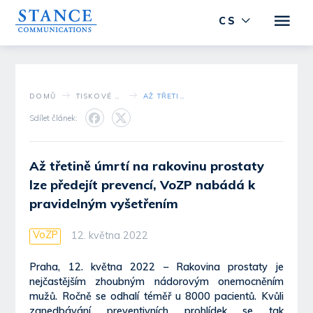
CS
DOMŮ
TISKOVÉ STŘEDISKO
AŽ TŘETINĚ ÚMRTÍ NA RAKOVINU PROSTATY LZE PŘEDEJÍT PREVENCÍ, VOZP NABÁDÁ K PRAVIDELNÝM VYŠETŘENÍM
Sdílet článek:
Až třetině úmrtí na rakovinu prostaty
lze předejít prevencí, VoZP nabádá k
pravidelným vyšetřením
VoZP
12. května 2022
Praha, 12. května 2022 – Rakovina prostaty je
nejčastějším zhoubným nádorovým onemocněním
mužů. Ročně se odhalí téměř u 8000 pacientů. Kvůli
zanedbávání preventivních prohlídek se tak