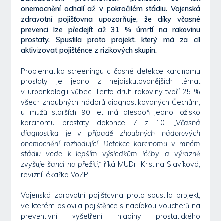
onemocnění odhalí až v pokročilém stádiu. Vojenská
zdravotní pojišťovna upozorňuje, že díky včasné
prevenci lze předejít až 31 % úmrtí na rakovinu
prostaty. Spustila proto projekt, který má za cíl
aktivizovat pojištěnce z rizikových skupin.
Problematika screeningu a časné detekce karcinomu
prostaty je jedno z nejdiskutovanějších témat
v uroonkologii vůbec. Tento druh rakoviny tvoří 25 %
všech zhoubných nádorů diagnostikovaných Čechům,
u mužů starších 90 let má alespoň jedno ložisko
karcinomu prostaty dokonce 7 z 10.
„Včasná
diagnostika je v případě zhoubných nádorových
onemocnění rozhodující. Detekce karcinomu v raném
stádiu vede k lepším výsledkům léčby a výrazně
zvyšuje šanci na přežití,“
říká MUDr. Kristina Slavíková,
revizní lékařka VoZP.
Vojenská zdravotní pojišťovna proto spustila projekt,
ve kterém oslovila pojištěnce s nabídkou voucherů na
preventivní vyšetření hladiny prostatického