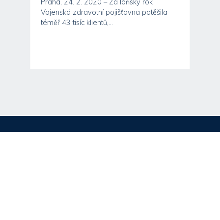
Praha, 24. 2. 2020 – Za loňský rok
Vojenská zdravotní pojišťovna potěšila
téměř 43 tisíc klientů,...
Web od
-
Mapa stránek
-
Zpracování cookies
-
Zásady zpracování
osobních údajů