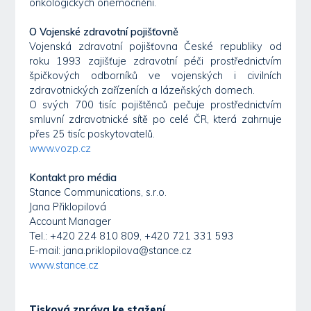
onkologických onemocnění.
O Vojenské zdravotní pojišťovně
Vojenská zdravotní pojišťovna České republiky od
roku 1993 zajišťuje zdravotní péči prostřednictvím
špičkových odborníků ve vojenských i civilních
zdravotnických zařízeních a lázeňských domech.
O svých 700 tisíc pojištěnců pečuje prostřednictvím
smluvní zdravotnické sítě po celé ČR, která zahrnuje
přes 25 tisíc poskytovatelů.
www.vozp.cz
Kontakt pro média
Stance Communications, s.r.o.
Jana Přiklopilová
Account Manager
Tel.: +420 224 810 809, +420 721 331 593
E-mail: jana.priklopilova@stance.cz
www.stance.cz
Tisková zpráva ke stažení