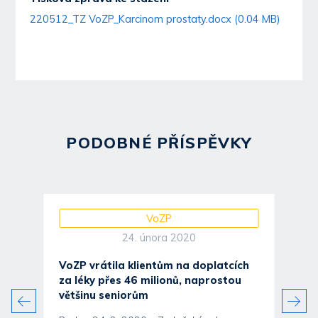
220512_TZ VoZP_Karcinom prostaty.docx (0.04 MB)
PODOBNÉ PŘÍSPĚVKY
VoZP
24. února 2020
VoZP vrátila klientům na doplatcích
za léky přes 46 milionů, naprostou
většinu seniorům