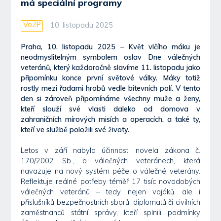
má speciální programy
VoZP
10. listopadu 2025
Praha, 10. listopadu 2025 – Květ vlčího máku je
neodmyslitelným symbolem oslav Dne válečných
veteránů, který každoročně slavíme 11. listopadu jako
připomínku konce první světové války. Máky totiž
rostly mezi řadami hrobů vedle bitevních polí. V tento
den si zároveň připomínáme všechny muže a ženy,
kteří slouží své vlasti daleko od domova v
zahraničních mírových misích a operacích, a také ty,
kteří ve službě položili své životy.
Letos v září nabyla účinnosti novela zákona č.
170/2002 Sb., o válečných veteránech, která
navazuje na nový systém péče o válečné veterány.
Reflektuje reálné potřeby téměř 17 tisíc novodobých
válečných veteránů – tedy nejen vojáků, ale i
příslušníků bezpečnostních sborů, diplomatů či civilních
zaměstnanců státní správy, kteří splnili podmínky