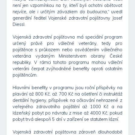
není jen vzpomínkou na ty, kteří byli ochotni obětovat
nejvíce, ale i určitým závazkem do budoucna,“
uvedl
generální ředitel Vojenské zdravotní pojišťovny Josef
Diessl.
Vojenská zdravotní pojišťovna má speciální program
určený právě pro válečné veterány, tedy pro
pojištěnce s průkazem nebo osvědčením válečného
veterána vydaným Ministerstvem obrany České
republiky. V rámci tohoto programu mohou váleční
veteráni čerpat zvýhodněné benefity oproti ostatním
pojištěncům.
Hlavními benefity v programu jsou roční příspěvky na
plavání až 800 Kč, až 700 Kč na ošetření či instruktáž
dentální hygieny, příspěvek na očkování nehrazené z
veřejného zdravotního pojištění až 1000 Kč a na
lázeňský pobyt po návratu z mise až 4000 Kč, pokud
pobyt trvá alespoň 5 dní v zařízení se statutem lázní.
Vojenská zdravotní pojišťovna zároveň dlouhodobě