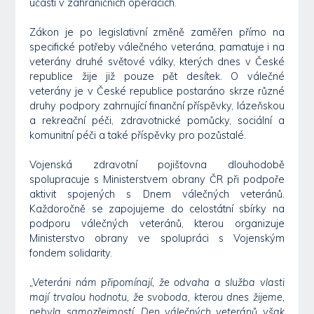
účasti v zahraničních operacích.
Zákon je po legislativní změně zaměřen přímo na
specifické potřeby válečného veterána, pamatuje i na
veterány druhé světové války, kterých dnes v České
republice žije již pouze pět desítek. O válečné
veterány je v České republice postaráno skrze různé
druhy podpory zahrnující finanční příspěvky, lázeňskou
a rekreační péči, zdravotnické pomůcky, sociální a
komunitní péči a také příspěvky pro pozůstalé.
Vojenská zdravotní pojišťovna dlouhodobě
spolupracuje s Ministerstvem obrany ČR při podpoře
aktivit spojených s Dnem válečných veteránů.
Každoročně se zapojujeme do celostátní sbírky na
podporu válečných veteránů, kterou organizuje
Ministerstvo obrany ve spolupráci s Vojenským
fondem solidarity.
„Veteráni nám připomínají, že odvaha a služba vlasti
mají trvalou hodnotu, že svoboda, kterou dnes žijeme,
nebyla samozřejmostí. Den válečných veteránů však