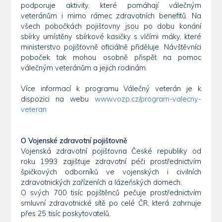
podporuje aktivity, které pomáhají válečným
veteránům i mimo rámec zdravotních benefitů. Na
všech pobočkách pojišťovny jsou po dobu konání
sbírky umístěny sbírkové kasičky s vlčími máky, které
ministerstvo pojišťovně oficiálně přiděluje. Návštěvníci
poboček tak mohou osobně přispět na pomoc
válečným veteránům a jejich rodinám.
Více informací k programu Válečný veterán je k
dispozici na webu
www.vozp.cz/program-valecny-
veteran
O Vojenské zdravotní pojišťovně
Vojenská zdravotní pojišťovna České republiky od
roku 1993 zajišťuje zdravotní péči prostřednictvím
špičkových odborníků ve vojenských i civilních
zdravotnických zařízeních a lázeňských domech.
O svých 700 tisíc pojištěnců pečuje prostřednictvím
smluvní zdravotnické sítě po celé ČR, která zahrnuje
přes 25 tisíc poskytovatelů.