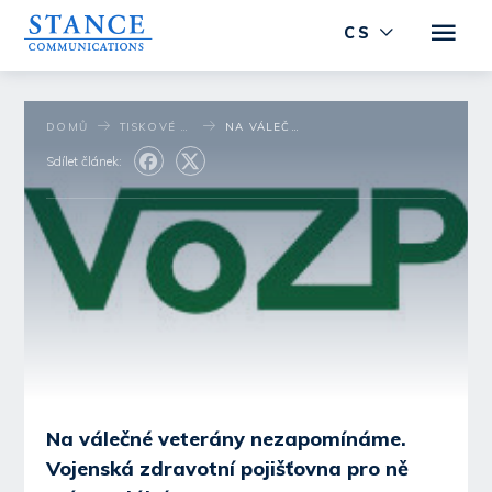
CS
DOMŮ
TISKOVÉ STŘEDISKO
NA VÁLEČNÉ VETERÁNY NEZAPOMÍNÁME. VOJENSKÁ ZDRAVOTNÍ POJIŠŤOVNA PRO NĚ MÁ SPECIÁLNÍ PROGRAMY
Sdílet článek:
Na válečné veterány nezapomínáme.
Vojenská zdravotní pojišťovna pro ně