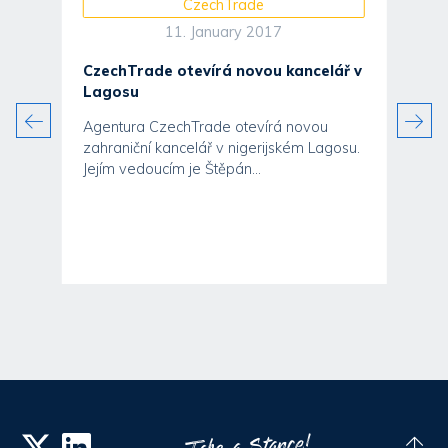
CzechTrade
11. January 2017
CzechTrade otevírá novou kancelář v
Lagosu
Agentura CzechTrade otevírá novou
zahraniční kancelář v nigerijském Lagosu.
Jejím vedoucím je Štěpán...
pro
ní
ni