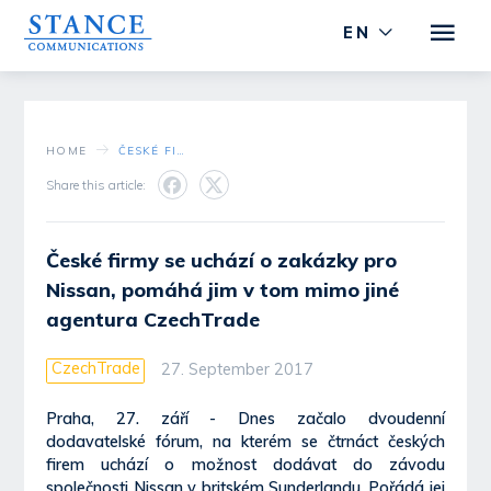
EN
HOME
ČESKÉ FIRMY SE UCHÁZÍ O ZAKÁZKY PRO NISSAN, POMÁHÁ JIM V TOM MIMO JINÉ AGENTURA CZECHTRADE
Share this article:
České firmy se uchází o zakázky pro
Nissan, pomáhá jim v tom mimo jiné
agentura CzechTrade
CzechTrade
27. September 2017
Praha, 27. září - Dnes začalo dvoudenní
dodavatelské fórum, na kterém se čtrnáct českých
firem uchází o možnost dodávat do závodu
společnosti Nissan v britském Sunderlandu. Pořádá jej