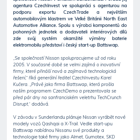
agentura CzechInvest ve spolupráci s agenturou na
podporu exportu CzechTrade a největším
automobilovým klastrem ve Velké Británii North East
Automotive Alliance. Spolu s výrobci komponentů do
pohonných jednotek a dodavateli interiérových dílů
zde svůj systém okamžité výměny baterie
elektromobilu představí i český start-up Battswap.
„
Se společností Nissan spolupracujeme už od roku
2005. V současné době se velmi zajímá o inovativní
firmy, které přináší nová a zajímavá technologická
řešení,“ říká generální ředitel CzechInvestu Karel
Kučera. „Právě jako firma Battswap, která prošla
naším programem CzechDemo a prezentovala se
před pár dny na sanfranciském veletrhu TechCrunch
Disrupt
,“ dodává.
V závodu v Sunderlandu plánuje Nissan vyrábět nové
modely vozů Qashqai a X-Trail. Vedle start-upu
Battswap nabídnou Nissanu své produkty a
technologie také firmy jako Almet, Gumotex, SKD