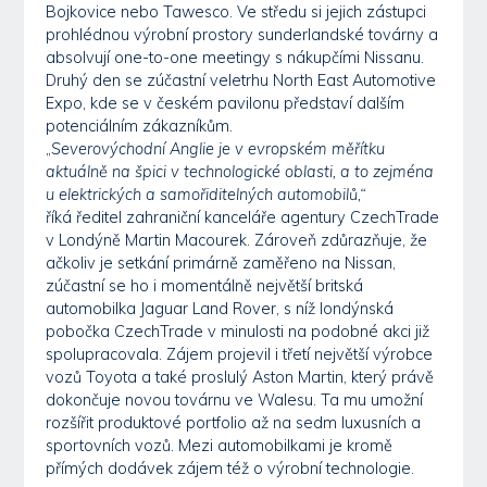
Bojkovice nebo Tawesco. Ve středu si jejich zástupci
prohlédnou výrobní prostory sunderlandské továrny a
absolvují one-to-one meetingy s nákupčími Nissanu.
Druhý den se zúčastní veletrhu North East Automotive
Expo, kde se v českém pavilonu představí dalším
potenciálním zákazníkům.
„
Severovýchodní Anglie je v evropském měřítku
aktuálně na špici v technologické oblasti, a to zejména
u elektrických a samořiditelných automobilů,“
říká ředitel zahraniční kanceláře agentury CzechTrade
v Londýně Martin Macourek. Zároveň zdůrazňuje, že
ačkoliv je setkání primárně zaměřeno na Nissan,
zúčastní se ho i momentálně největší britská
automobilka Jaguar Land Rover, s níž londýnská
pobočka CzechTrade v minulosti na podobné akci již
spolupracovala. Zájem projevil i třetí největší výrobce
vozů Toyota a také proslulý Aston Martin, který právě
dokončuje novou továrnu ve Walesu. Ta mu umožní
rozšířit produktové portfolio až na sedm luxusních a
sportovních vozů. Mezi automobilkami je kromě
přímých dodávek zájem též o výrobní technologie.