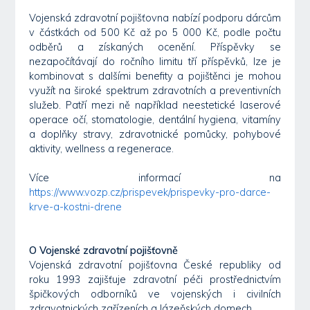
Vojenská zdravotní pojišťovna nabízí podporu dárcům
v částkách od 500 Kč až po 5 000 Kč, podle počtu
odběrů a získaných ocenění. Příspěvky se
nezapočítávají do ročního limitu tří příspěvků, lze je
kombinovat s dalšími benefity a pojištěnci je mohou
využít na široké spektrum zdravotních a preventivních
služeb. Patří mezi ně například neestetické laserové
operace očí, stomatologie, dentální hygiena, vitamíny
a doplňky stravy, zdravotnické pomůcky, pohybové
aktivity, wellness a regenerace.
Více informací na
https://www.vozp.cz/prispevek/prispevky-pro-darce-
krve-a-kostni-drene
O Vojenské zdravotní pojišťovně
Vojenská zdravotní pojišťovna České republiky od
roku 1993 zajišťuje zdravotní péči prostřednictvím
špičkových odborníků ve vojenských i civilních
zdravotnických zařízeních a lázeňských domech.