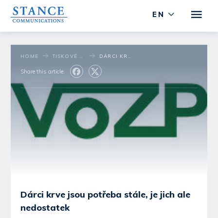
EN
HOME
TISKOVÉ STŘEDISKO
DÁRCI KRVE JSOU POTŘEBA STÁLE, JE JICH ALE NEDOSTATEK
Share this article:
Dárci krve jsou potřeba stále, je jich ale
nedostatek