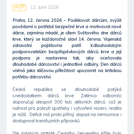
VoZP
12. June 2026
Praha, 12. června 2026 – Poděkovat dárcům, zvýšit
povědomí o potřebě bezpečné krve a motivovat nové
dárce, zejména mladé, je cílem Světového dne dárců
krve, který se každoročně slaví 14. června. Vojenská
zdravotní pojišťovna patří k dlouhodobým
podporovatelům bezpříspěvkových dárců krve a její
podpora je nastavena tak, aby oceňovala
dlouhodobé dárcovství i jednotlivé odběry. Den dárců
vnímá jako klíčovou příležitost upozornit na kritickou
potřebu dárcovství.
Česká republika se dlouhodobě potýká
s nedostatkem dárců krve. Zatímco odborníci
doporučují alespoň 300 tisíc aktivních dárců, což je
nutnost pro pokrytí spotřeby i vytvoření rezerv, realita
je nižší. Deficit má proto přímý dopad na nemocnice i
dostupnost transfuzních přípravků.
Dle loňských statistik Českého červeného kříže bylo