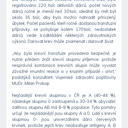
registrováno 220 tisíc aktivních dárců, počet nových
dárců ročně je menší než 30 tisíc, ideálně by měl být
okolo 35 tisíc, aby bylo možno nahradit přirozený
úbytek. Počet pacientů, kteří ročně dostanou transfuzní
přípravky, se pohybuje kolem 170 tisíc, nedostatek
dárců vede k odkládání některých zdravotnických
výkonů. Darovat krev může znamenat i darovat život.
„Aby byla krevní transfuze provedena bezpečně, je
nutné předem znát krevní skupinu příjemce, protože
nesprávná kombinace krevních skupin může vyvolat
závažné imunitní reakce a v krajním případě i smrt,“
podotýká konzultant Vojenské zdravotní pojišťovny
MUDr. Milan Prokop.
Nejčastější krevní skupinou v ČR je A (40–44 %),
následuje skupina 0 zastoupená u 30–34 % obyvatel,
zatímco skupinu AB má 8–9 % populace. Tyto poměry
určují, že nejžádanější jsou skupiny A a 0. Lidé s krevní
skupinou 0- jsou univerzálními dárci červených
krvinek, protože jejich krev neobsahuje antigeny A, B