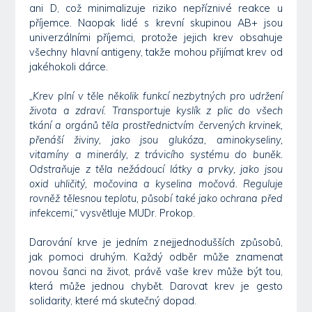
ani D, což minimalizuje riziko nepříznivé reakce u
příjemce. Naopak lidé s krevní skupinou AB+ jsou
univerzálními příjemci, protože jejich krev obsahuje
všechny hlavní antigeny, takže mohou přijímat krev od
jakéhokoli dárce.
„Krev plní v těle několik funkcí nezbytných pro udržení
života a zdraví. Transportuje kyslík z plic do všech
tkání a orgánů těla prostřednictvím červených krvinek,
přenáší živiny, jako jsou glukóza, aminokyseliny,
vitamíny a minerály, z trávicího systému do buněk.
Odstraňuje z těla nežádoucí látky a prvky, jako jsou
oxid uhličitý, močovina a kyselina močová. Reguluje
rovněž tělesnou teplotu, působí také jako ochrana před
infekcemi,“
vysvětluje MUDr. Prokop.
Darování krve je jedním z nejjednodušších způsobů,
jak pomoci druhým. Každý odběr může znamenat
novou šanci na život, právě vaše krev může být tou,
která může jednou chybět. Darovat krev je gesto
solidarity, které má skutečný dopad.