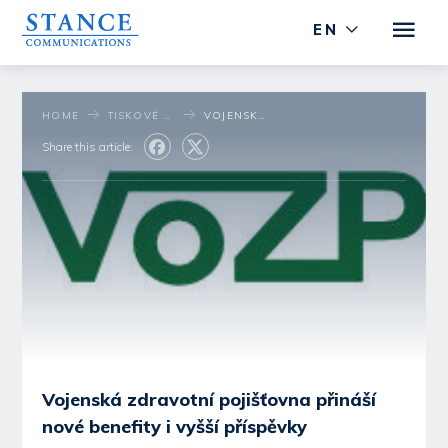
EN
HOME
TISKOVÉ STŘEDISKO
VOJENSKÁ ZDRAVOTNÍ POJIŠŤOVNA PŘINÁŠÍ NOVÉ BENEFITY I VYŠŠÍ PŘÍSPĚVKY
Share this article:
Vojenská zdravotní pojišťovna přináší
nové benefity i vyšší příspěvky