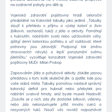
na ozdravné pobyty pro děti aj.
Vojenská zdravotní pojišťovna hradí celoroční
předplatné na Kalorické tabulky jako jediná. „
Tabulky
slouží k přehledu o příjmu a výdeji kalorií a živin
(bílkovin, sacharidů, tuků) z jídla a aktivity. Pomáhají
s hubnutím, nabíráním svalů nebo udržováním váhy,
zjišťují denní kalorickou potřebu a učí rozlišovat, které
potraviny jsou zdravější. Podporují tak změnu
stravovacích návyků a lepší porozumění svému
jídelníčku,“
vysvětluje konzultant Vojenské zdravotní
pojišťovny MUDr. Milan Prokop.
Zapisováním jídla a pohybové aktivity získáte jasnou
představu o tom, kolik skutečně jíte, a zjistíte, kde jsou
vaše slabá místa. Tabulky pomohou nastavit správný
kalorický deficit pro hubnutí nebo přebytek pro
nabírání svalové hmoty, aniž byste museli hladovět.
„Dozvíte se z nich, zda jíte dostatek bílkovin, vlákniny,
nebo zda nekonzumujete příliš mnoho cukrů a
nasycených tuků. Naučí vás rovněž rozpoznávat