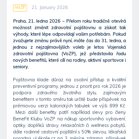
VoZP
21. January 2026
Praha, 21. ledna 2026 – Přelom roku tradičně otevírá
možnost změnit zdravotní pojišťovnu a získat tak
výhody, které lépe odpovídají vašim potřebám. Pokud
zvažujete změnu právě nyní, máte čas do 31. ledna, a
jednou z nejzajímavějších voleb je letos Vojenská
zdravotní pojišťovna (VoZP), jež představila řadu
nových benefitů, které cílí na rodiny, aktivní sportovce i
seniory.
Pojišťovna klade důraz na osobní přístup a kvalitní
preventivní programy, jednou z priorit pro rok 2026 je
podpora zdravého životního stylu, zajímavým
benefitem v tomto směru tak určitě bude příspěvek na
prémiovou verzi kalorických tabulek ve výši 899 Kč.
Mezi další benefity patří například slevy pro členy
BeneFit Klubu VoZP na nákup sportovního vybavení,
optiky, doplňků stravy, relaxačních či wellness pobytů,
dále rodinné cestovní pojištění s 50% slevou, lékařská
poradna uLékaře.cz na 3 měsíce zdarma, příspěvek