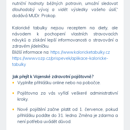
nutriční hodnoty běžných potravin, umožní sledovat
dlouhodobý vývoj a vidět výsledky vašeho úsilí,“
dodává MUDr. Prokop.
Kalorické tabulky nejsou receptem na diety, ale
návodem k pochopení vlastních stravovacích
návyků a získání lepší informovanosti o stravování a
zdravém jídelníčku.
Bližší informace na:
https://www.kaloricketabulky.cz
https://www.vozp.cz/prispevek/aplikace-kaloricke-
tabulky
Jak přejít k Vojenské zdravotní pojišťovně?
Vyplníte přihlášku online nebo na pobočce.
Pojišťovna za vás vyřídí veškeré administrativní
kroky.
Nové pojištění začne platit od 1. července, pokud
přihlášku podáte do 31. ledna. Změna je zdarma a
není potřeba uvádět důvod.