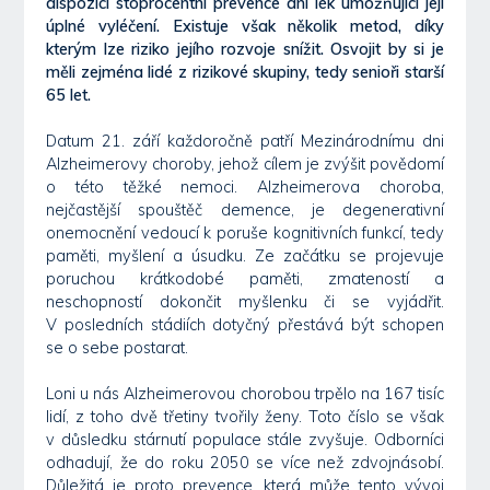
dispozici stoprocentní prevence ani lék umožňující její
úplné vyléčení. Existuje však několik metod, díky
kterým lze riziko jejího rozvoje snížit. Osvojit by si je
měli zejména lidé z rizikové skupiny, tedy senioři starší
65 let.
Datum 21. září každoročně patří Mezinárodnímu dni
Alzheimerovy choroby, jehož cílem je zvýšit povědomí
o této těžké nemoci. Alzheimerova choroba,
nejčastější spouštěč demence, je degenerativní
onemocnění vedoucí k poruše kognitivních funkcí, tedy
paměti, myšlení a úsudku. Ze začátku se projevuje
poruchou krátkodobé paměti, zmateností a
neschopností dokončit myšlenku či se vyjádřit.
V posledních stádiích dotyčný přestává být schopen
se o sebe postarat.
Loni u nás Alzheimerovou chorobou trpělo na 167 tisíc
lidí, z toho dvě třetiny tvořily ženy. Toto číslo se však
v důsledku stárnutí populace stále zvyšuje. Odborníci
odhadují, že do roku 2050 se více než zdvojnásobí.
Důležitá je proto prevence, která může tento vývoj