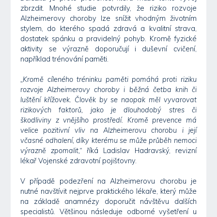
zbrzdit. Mnohé studie potvrdily, že riziko rozvoje
Alzheimerovy choroby lze snížit vhodným životním
stylem, do kterého spadá zdravá a kvalitní strava,
dostatek spánku a pravidelný pohyb. Kromě fyzické
aktivity se výrazně doporučují i duševní cvičení,
například trénování paměti.
„Kromě cíleného tréninku paměti pomáhá proti riziku
rozvoje Alzheimerovy choroby i běžná četba knih či
luštění křížovek. Člověk by se naopak měl vyvarovat
rizikových faktorů, jako je dlouhodobý stres či
škodliviny z vnějšího prostředí. Kromě prevence má
velice pozitivní vliv na Alzheimerovu chorobu i její
včasné odhalení, díky kterému se může průběh nemoci
výrazně zpomalit,“
říká Ladislav Hadravský, revizní
lékař Vojenské zdravotní pojišťovny.
V případě podezření na Alzheimerovu chorobu je
nutné navštívit nejprve praktického lékaře, který může
na základě anamnézy doporučit návštěvu dalších
specialistů. Většinou následuje odborné vyšetření u