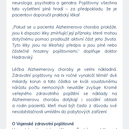
neurologa, psychiatra a geriatra. Pojišťovny všechna
tato vyšetření plně hradí – za předpokladu, že je
pacientovi doporučil praktický lékař.
„Pokud se u pacienta Alzheimerova choroba prokáže,
jsou k dispozici léky zmírňující její příznaky, které mohou
dotyčnému pomoci prodloužit aktivní část jeho života.
Tyto léky jsou na lékařský předpis a jsou plně nebo
částečně hrazeny pojišťovnami,“
doplňuje doktor
Hadravský.
Léčba Alzheimerovy choroby je velmi nákladná.
Zdravotní pojišťovny na ni ročně vynaloží téměř dvě
miliardy korun a tato částka se kvůli soustavnému
nárůstu počtu nemocných neustále zvyšuje. Kromě
veřejného zdravotního pojištění se náklady na
Alzheimerovu chorobu dotýkají i sociální oblasti
a rodin pacientů, kteří musí být často z důvodu své
nesoběstačnosti umístěni do pobytových zařízení.
O Vojenské zdravotní pojišťovně