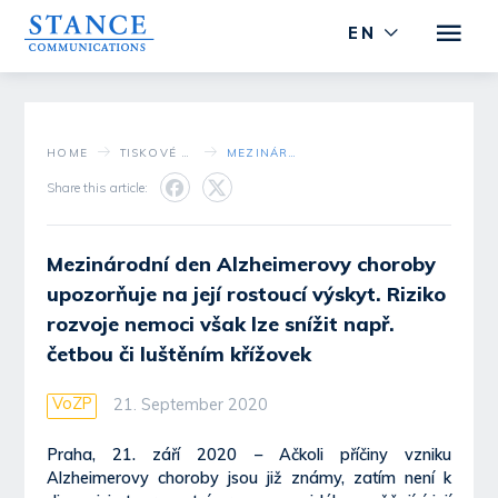
EN
HOME
TISKOVÉ STŘEDISKO
MEZINÁRODNÍ DEN ALZHEIMEROVY CHOROBY UPOZORŇUJE NA JEJÍ ROSTOUCÍ VÝSKYT. RIZIKO ROZVOJE NEMOCI VŠAK LZE SNÍŽIT NAPŘ. ČETBOU ČI LUŠTĚNÍM KŘÍŽOVEK
Share this article:
Mezinárodní den Alzheimerovy choroby
upozorňuje na její rostoucí výskyt. Riziko
rozvoje nemoci však lze snížit např.
četbou či luštěním křížovek
VoZP
21. September 2020
Praha, 21. září 2020 – Ačkoli příčiny vzniku
Alzheimerovy choroby jsou již známy, zatím není k