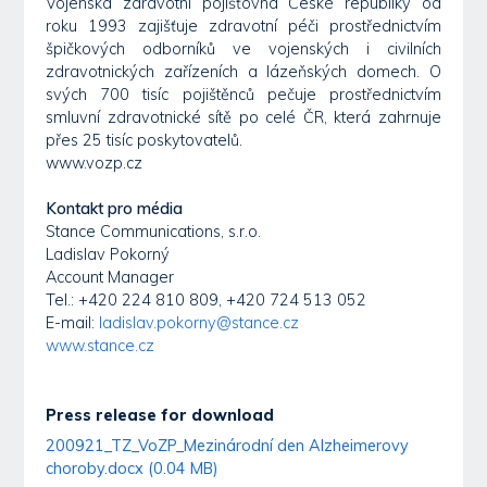
Vojenská zdravotní pojišťovna České republiky od
roku 1993 zajišťuje zdravotní péči prostřednictvím
špičkových odborníků ve vojenských i civilních
zdravotnických zařízeních a lázeňských domech. O
svých 700 tisíc pojištěnců pečuje prostřednictvím
smluvní zdravotnické sítě po celé ČR, která zahrnuje
přes 25 tisíc poskytovatelů.
www.vozp.cz
Kontakt pro média
Stance Communications, s.r.o.
Ladislav Pokorný
Account Manager
Tel.: +420 224 810 809, +420 724 513 052
E-mail:
ladislav.pokorny@stance.cz
www.stance.cz
Press release for download
200921_TZ_VoZP_Mezinárodní den Alzheimerovy
choroby.docx (0.04 MB)